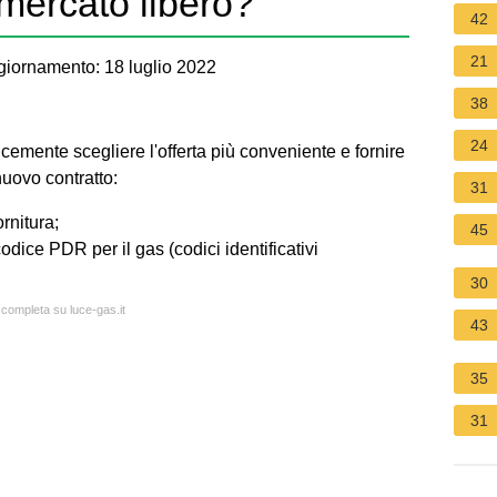
mercato libero?
42
21
iornamento: 18 luglio 2022
38
24
cemente scegliere l'offerta più conveniente e fornire
nuovo contratto:
31
ornitura;
45
odice PDR per il gas (codici identificativi
30
 completa su luce-gas.it
43
35
31