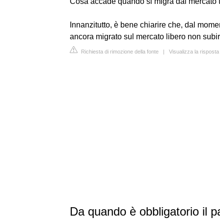
Cosa accade quando si migra dal mercato tu
Innanzitutto, è bene chiarire che, dal momen
ancora migrato sul mercato libero non subir
Richiesta di rimozione della fonte
|
Visualizza la rispost
Da quando è obbligatorio il p