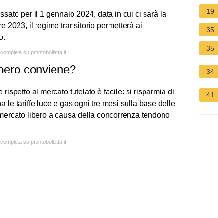
19
ssato per il 1 gennaio 2024, data in cui ci sarà la
e 2023, il regime transitorio permetterà ai
35
o.
35
 completa su prontobolletta.it
ibero conviene?
34
ispetto al mercato tutelato è facile: si risparmia di
41
na le tariffe luce e gas ogni tre mesi sulla base delle
el mercato libero a causa della concorrenza tendono
 completa su prontobolletta.it