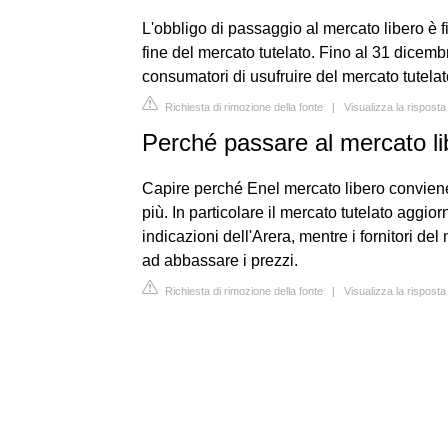
L'obbligo di passaggio al mercato libero è fi
fine del mercato tutelato. Fino al 31 dicembr
consumatori di usufruire del mercato tutelat
Richiesta di rimozione della fonte
|
Visualizza la risposta
Perché passare al mercato l
Capire perché Enel mercato libero conviene r
più. In particolare il mercato tutelato aggior
indicazioni dell'Arera, mentre i fornitori d
ad abbassare i prezzi.
Richiesta di rimozione della fonte
|
Visualizza la risposta