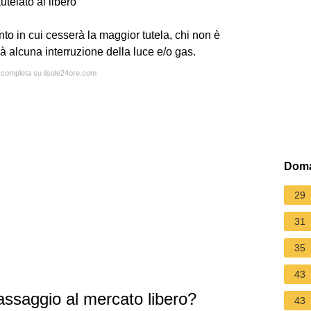
telato al libero
to in cui cesserà la maggior tutela, chi non è
à alcuna interruzione della luce e/o gas.
a completa su ilsole24ore.com
Doma
29
31
35
43
assaggio al mercato libero?
43