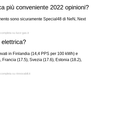
ica più conveniente 2022 opinioni?
omento sono sicuramente Special48 di NeN, Next
 completa su luce-gas.it
elettrica?
 trovati in Finlandia (14,4 PPS per 100 kWh) e
 Francia (17.5), Svezia (17.6), Estonia (18.2),
 completa su rinnovabili.it