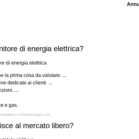
Annu
tore di energia elettrica?
re di energia elettrica
 la prima cosa da valutare. ...
ne dedicato ai clienti. ...
ioni. ...
ce e gas.
ta completa su sinergylucegas.com
sce al mercato libero?