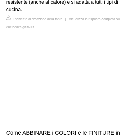
resistente (anche al calore) e si adatta a tutti i tipi di
cucina.
Richiesta di rimozione della fonte
|
Visualizza la risposta completa su
cucinedesign360.it
Come ABBINARE i COLORI e le FINITURE in