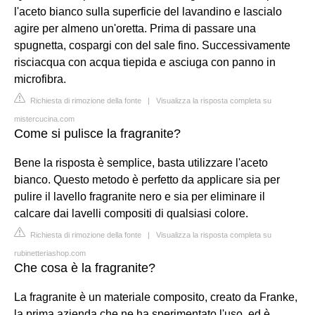
l'aceto bianco sulla superficie del lavandino e lascialo
agire per almeno un'oretta. Prima di passare una
spugnetta, cospargi con del sale fino. Successivamente
risciacqua con acqua tiepida e asciuga con panno in
microfibra.
Richiesta di rimozione della fonte
|
Visualizza la risposta completa su
mistercucina.com
Come si pulisce la fragranite?
Bene la risposta è semplice, basta utilizzare l'aceto
bianco. Questo metodo è perfetto da applicare sia per
pulire il lavello fragranite nero e sia per eliminare il
calcare dai lavelli compositi di qualsiasi colore.
Richiesta di rimozione della fonte
|
Visualizza la risposta completa su
rubinetteriashop.com
Che cosa è la fragranite?
La fragranite è un materiale composito, creato da Franke,
la prima azienda che ne ha sperimentato l'uso, ed è