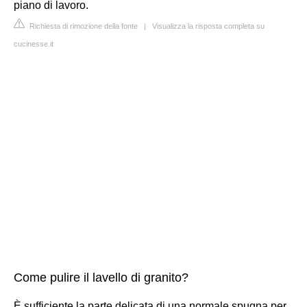
piano di lavoro.
Richiesta di rimozione della fonte
|
Visualizza la risposta completa su
cucinesse.it
Come pulire il lavello di granito?
È sufficiente la parte delicata di una normale spugna per