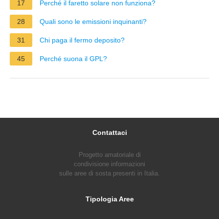
17
Perché il faretto solare non funziona?
28
Quali sono le emissioni inquinanti?
31
Chi paga il fermo deposito?
45
Perché suona il GPL?
Contattaci
Progetto amatoriale di
condivisione informazioni
sulle aree di sosta presenti in Italia.
Tipologia Aree