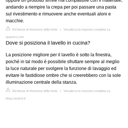
oppure un prodotto simile ma compatibile con il materiale,
andando a riempire la crepa per poi passare una pasta
sul rivestimento e rimuovere anche eventuali aloni e
macchie.
Richiesta di rimozione della fonte
|
Visualizza la risposta completa su
quareco.com
Dove si posiziona il lavello in cucina?
La posizione migliore per il lavello è sotto la finestra,
poiché in tal modo è possibile sfruttare sempre al meglio
la luce naturale per svolgere la funzione di lavaggio ed
evitare le fastidiose ombre che si creerebbero con la sole
illuminazione centrale della stanza.
Richiesta di rimozione della fonte
|
Visualizza la risposta completa su
blog.casanoi.it