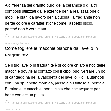
A differenza del granito puro, della ceramica o di altri
composti utilizzati dalle aziende per la realizzazione di
mobili e piani da lavoro per la cucina, la fragranite non
perde colore e caratteristiche come l'aspetto liscio,
perché non è verniciata.
Richiesta di rimozione della fonte
|
Visualizza la risposta completa su
lacucinadigiulia.com
Come togliere le macchie bianche dal lavello in
Fragranite?
Se il tuo lavello in fragranite è di colore chiaro e noti delle
macchie dovute al contatto con il cibo, puoi versare un po'
di candeggina nella vaschetta del lavello. Poi, aiutandoti
con una spugnetta morbida, passala su tutta la superficie.
Eliminate le macchie, non ti resta che risciacquare per
bene con acqua pulita.
Richiesta di rimozione della fonte
|
Visualizza la risposta completa su
coseecase.it