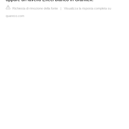
Richiesta di rimozione della fonte
|
Visualizza la risposta completa su
quareco.com