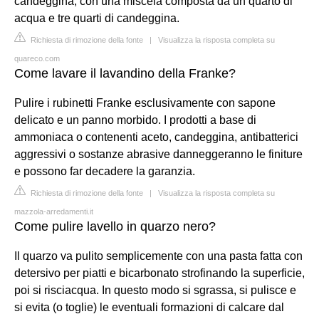
candeggina, con una miscela composta da un quarto di
acqua e tre quarti di candeggina.
Richiesta di rimozione della fonte
|
Visualizza la risposta completa su
quareco.com
Come lavare il lavandino della Franke?
Pulire i rubinetti Franke esclusivamente con sapone
delicato e un panno morbido. I prodotti a base di
ammoniaca o contenenti aceto, candeggina, antibatterici
aggressivi o sostanze abrasive danneggeranno le finiture
e possono far decadere la garanzia.
Richiesta di rimozione della fonte
|
Visualizza la risposta completa su
mazzola-arredamenti.it
Come pulire lavello in quarzo nero?
Il quarzo va pulito semplicemente con una pasta fatta con
detersivo per piatti e bicarbonato strofinando la superficie,
poi si risciacqua. In questo modo si sgrassa, si pulisce e
si evita (o toglie) le eventuali formazioni di calcare dal