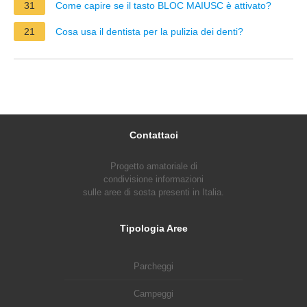
31
Come capire se il tasto BLOC MAIUSC è attivato?
21
Cosa usa il dentista per la pulizia dei denti?
Contattaci
Progetto amatoriale di
condivisione informazioni
sulle aree di sosta presenti in Italia.
Tipologia Aree
Parcheggi
Campeggi