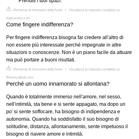
Prenditi i tuoi spazi.
Richiesta di rimozione della fonte
|
Visualizza la risposta completa su
inattraction.com
Come fingere indifferenza?
Per fingere indifferenza bisogna far credere all'altro di
non essere più interessate perché impegnate in altre
situazioni o conoscenze. Non è un piano facile da attuare
ma può portare a buoni risultati.
Richiesta di rimozione della fonte
|
Visualizza la risposta completa su
flirtsenzalimiti.com
Perché un uomo innamorato si allontana?
Quando è totalmente immerso nell'amore, nel sesso,
nell'intimità, sta bene e si sente appagato, ma dopo un
po' si sente soffocare, ha bisogno di indipendenza e
autonomia. Quando ha soddisfatto il suo bisogno di
solitudine, distanza, allontanamento, sente impetuoso il
bisogno di riavere amore e intimità.