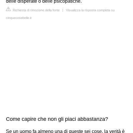
delle disperate o delle psicopatiche.
Richiesta di rimozione della fonte
|
Visualizza la risposta completa su
cinquecosebelle.it
Come capire che non gli piaci abbastanza?
Se un uomo fa almeno una di queste sei cose, la verità è