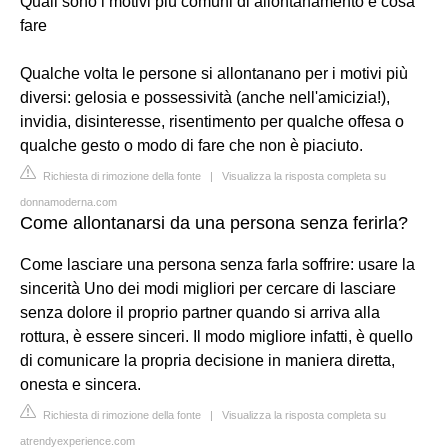
Quali sono i motivi più comuni di allontanamento e cosa
fare
Qualche volta le persone si allontanano per i motivi più
diversi: gelosia e possessività (anche nell'amicizia!),
invidia, disinteresse, risentimento per qualche offesa o
qualche gesto o modo di fare che non è piaciuto.
Richiesta di rimozione della fonte
|
Visualizza la risposta completa su
donnamoderna.com
Come allontanarsi da una persona senza ferirla?
Come lasciare una persona senza farla soffrire: usare la
sincerità Uno dei modi migliori per cercare di lasciare
senza dolore il proprio partner quando si arriva alla
rottura, è essere sinceri. Il modo migliore infatti, è quello
di comunicare la propria decisione in maniera diretta,
onesta e sincera.
Richiesta di rimozione della fonte
|
Visualizza la risposta completa su
atrendyexperience.com