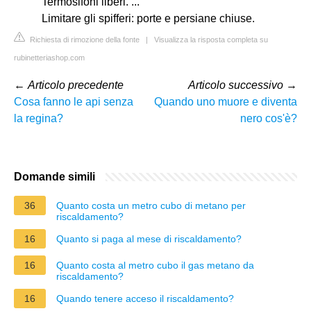
Termosifoni liberi. ...
Limitare gli spifferi: porte e persiane chiuse.
Richiesta di rimozione della fonte
|
Visualizza la risposta completa su
rubinetteriashop.com
←
Articolo precedente
Articolo successivo
→
Cosa fanno le api senza
Quando uno muore e diventa
la regina?
nero cos'è?
Domande simili
36
Quanto costa un metro cubo di metano per
riscaldamento?
16
Quanto si paga al mese di riscaldamento?
16
Quanto costa al metro cubo il gas metano da
riscaldamento?
16
Quando tenere acceso il riscaldamento?