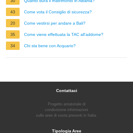
30
Quanto dura il matrimonio in Albania?
43
Come vota il Consiglio di sicurezza?
20
Come vestirsi per andare a Bali?
35
Come viene effettuata la TAC all'addome?
34
Chi sta bene con Acquario?
Contattaci
Progetto amatoriale di
condivisione informazioni
sulle aree di sosta presenti in Italia.
Tipologia Aree