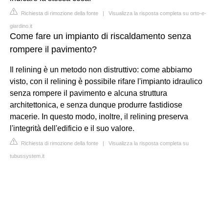
Richiesta di rimozione della fonte
|
Visualizza la risposta completa su orto-e-
giardino.it
Come fare un impianto di riscaldamento senza
rompere il pavimento?
Il relining è un metodo non distruttivo: come abbiamo
visto, con il relining è possibile rifare l'impianto idraulico
senza rompere il pavimento e alcuna struttura
architettonica, e senza dunque produrre fastidiose
macerie. In questo modo, inoltre, il relining preserva
l'integrità dell'edificio e il suo valore.
Richiesta di rimozione della fonte
|
Visualizza la risposta completa su
tubussystem.it