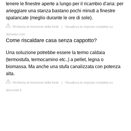
tenere le finestre aperte a lungo per il ricambio d'aria: per
arieggiare una stanza bastano pochi minuti a finestre
spalancate (meglio durante le ore di sole).
Richiesta di rimozione della fonte
|
Visualizza la risposta completa su
3bmeteo.com
Come riscaldare casa senza cappotto?
Una soluzione potrebbe essere la termo caldaia
(termostufa, termocamino etc..) a pellet, legna o
biomassa. Ma anche una stufa canalizzata con potenza
alta.
Richiesta di rimozione della fonte
|
Visualizza la risposta completa su
direcente.it