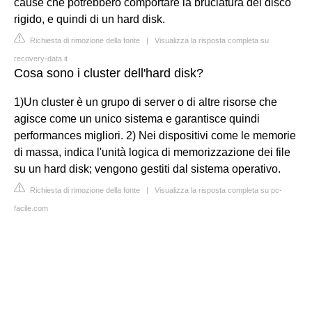
cause che potrebbero comportare la bruciatura del disco
rigido, e quindi di un hard disk.
Richiesta di rimozione della fonte
|
Visualizza la risposta completa su
recovery-data.it
Cosa sono i cluster dell'hard disk?
1)Un cluster è un grupo di server o di altre risorse che
agisce come un unico sistema e garantisce quindi
performances migliori. 2) Nei dispositivi come le memorie
di massa, indica l'unità logica di memorizzazione dei file
su un hard disk; vengono gestiti dal sistema operativo.
Richiesta di rimozione della fonte
|
Visualizza la risposta completa su pc-
facile.com