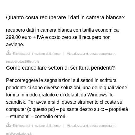
Quanto costa recuperare i dati in camera bianca?
recupero dati in camera bianca con tariffa economica
299,00 euro + IVA e costo zero se il recupero non
avviene.
Richiesta di rimozione della fonte
|
Visualizza la risposta completa su
recuperodati299euro.it
Come cancellare settori di scrittura pendenti?
Per correggere le segnalazioni sui settori in scrittura
pendente ci sono diverse soluzioni, una delle quali viene
fornita in modo gratuito e di default da Windows: lo
scandisk. Per avvalersi di questo strumento cliccate su
computer (o questo pc) – pulsante destro su c: – proprietà
– strumenti – controllo errori.
Richiesta di rimozione della fonte
|
Visualizza la risposta completa su
migliorsoluzione.it