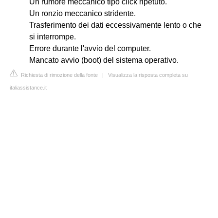
Un rumore meccanico tipo click ripetuto.
Un ronzio meccanico stridente.
Trasferimento dei dati eccessivamente lento o che
si interrompe.
Errore durante l'avvio del computer.
Mancato avvio (boot) del sistema operativo.
Richiesta di rimozione della fonte
|
Visualizza la risposta completa su
italiassistance.it