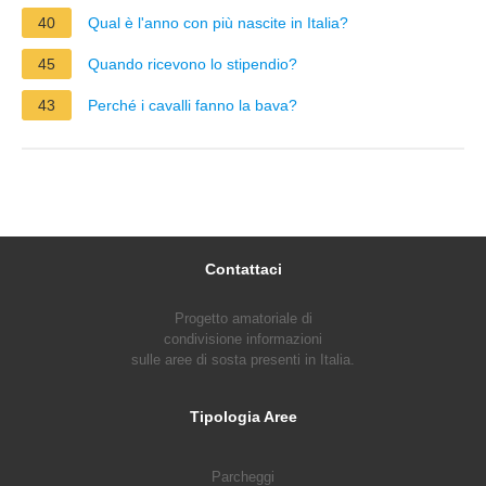
40
Qual è l'anno con più nascite in Italia?
45
Quando ricevono lo stipendio?
43
Perché i cavalli fanno la bava?
Contattaci
Progetto amatoriale di
condivisione informazioni
sulle aree di sosta presenti in Italia.
Tipologia Aree
Parcheggi