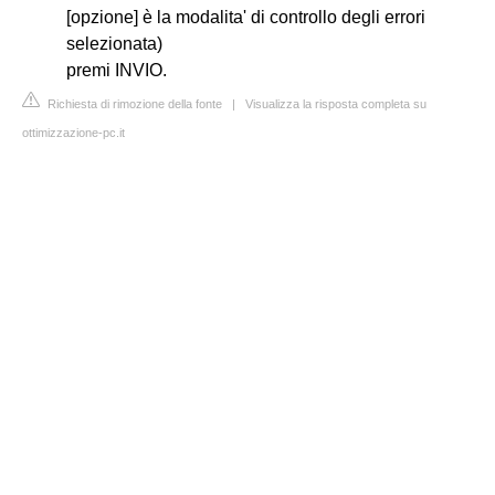
[opzione] è la modalita' di controllo degli errori
selezionata)
premi INVIO.
Richiesta di rimozione della fonte
|
Visualizza la risposta completa su
ottimizzazione-pc.it