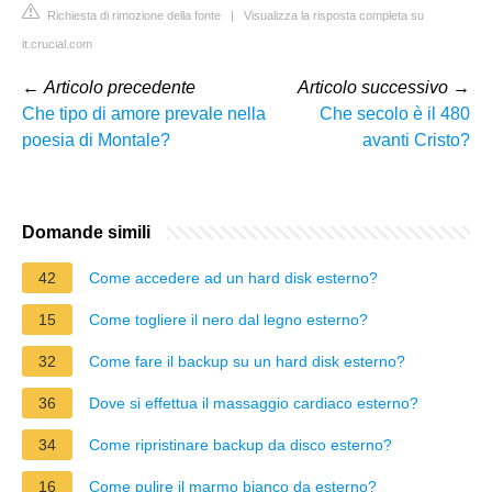
Richiesta di rimozione della fonte
|
Visualizza la risposta completa su
it.crucial.com
←
Articolo precedente
Articolo successivo
→
Che tipo di amore prevale nella
Che secolo è il 480
poesia di Montale?
avanti Cristo?
Domande simili
42
Come accedere ad un hard disk esterno?
15
Come togliere il nero dal legno esterno?
32
Come fare il backup su un hard disk esterno?
36
Dove si effettua il massaggio cardiaco esterno?
34
Come ripristinare backup da disco esterno?
16
Come pulire il marmo bianco da esterno?