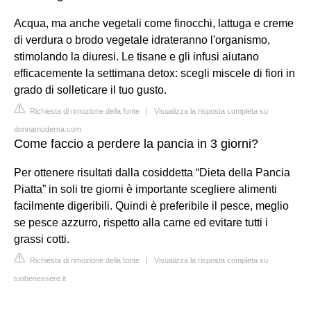
Acqua, ma anche vegetali come finocchi, lattuga e creme
di verdura o brodo vegetale idrateranno l'organismo,
stimolando la diuresi. Le tisane e gli infusi aiutano
efficacemente la settimana detox: scegli miscele di fiori in
grado di solleticare il tuo gusto.
Richiesta di rimozione della fonte
|
Visualizza la risposta completa su
donnamoderna.com
Come faccio a perdere la pancia in 3 giorni?
Per ottenere risultati dalla cosiddetta “Dieta della Pancia
Piatta” in soli tre giorni è importante scegliere alimenti
facilmente digeribili. Quindi è preferibile il pesce, meglio
se pesce azzurro, rispetto alla carne ed evitare tutti i
grassi cotti.
Richiesta di rimozione della fonte
|
Visualizza la risposta completa su
tuobenessere.it