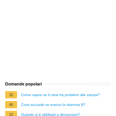
Domande popolari
32
Come capire se il cane ha problemi alle zampe?
45
Cosa succede se manca la vitamina B?
22
Quando si è obbligati a denunciare?