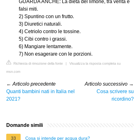
GUARDA ANCHE: La dieta del limone, tra verità e
falsi miti.
2) Spuntino con un frutto.
3) Diuretici naturali.
4) Cetriolo contro le tossine.
5) Cibi contro i grassi.
6) Mangiare lentamente.
7) Non esagerare con le porzioni.
Richiesta di rimozione della fonte
|
Visualizza la risposta completa su
msn.com
←
Articolo precedente
Articolo successivo
→
Quanti bambini nati in Italia nel
Cosa scrivere su
2021?
ricordino?
Domande simili
33
Cosa si intende per acqua dura?