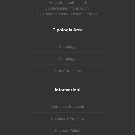
Progetto amatoriale di
condivisione informazioni
sulle aree di sosta presenti in Italia.
Tipologia Aree
Parcheggi
Campeggi
Aree Attrezzate
Informazioni
Domande frequenti
Sostieni il Progetto
Privacy Policy