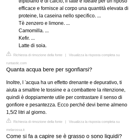
triptofano e di calcio, il latte è ideale per un riposo
efficace e fornisce al corpo una quantità elevata di
proteine, la caseina nello specifico. ...
Tè zenzero e limone. ...
Camomilla. ...
Kefir. ...
Latte di soia.
Richiesta di rimozione della fonte
|
Visualizza la risposta completa su
runtastic.com
Quanta acqua bere per sgonfiarsi?
Inoltre, l 'acqua ha un effetto drenante e depurativo, ti
aiuta a smaltire le tossine e a combattere la ritenzione,
quindi è doppiamente utile per contrastare il senso di
gonfiore e pesantezza. Ecco perché devi berne almeno
1,5/2 litri al giorno.
Richiesta di rimozione della fonte
|
Visualizza la risposta completa su
melarossa.it
Come si fa a capire se è grasso o sono liquidi?