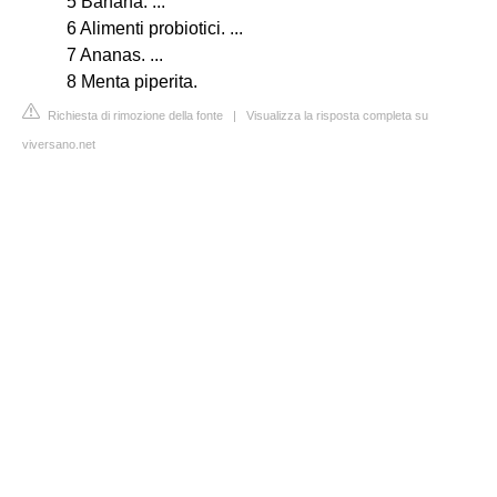
5 Banana. ...
6 Alimenti probiotici. ...
7 Ananas. ...
8 Menta piperita.
Richiesta di rimozione della fonte
|
Visualizza la risposta completa su
viversano.net