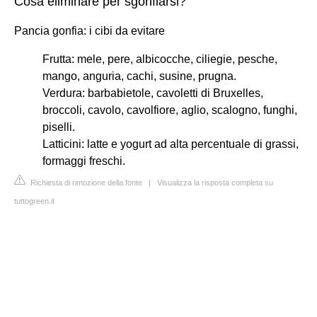
Cosa eliminare per sgonfiarsi?
Pancia gonfia: i cibi da evitare
Frutta: mele, pere, albicocche, ciliegie, pesche,
mango, anguria, cachi, susine, prugna.
Verdura: barbabietole, cavoletti di Bruxelles,
broccoli, cavolo, cavolfiore, aglio, scalogno, funghi,
piselli.
Latticini: latte e yogurt ad alta percentuale di grassi,
formaggi freschi.
Richiesta di rimozione della fonte
|
Visualizza la risposta completa su
tuttogreen.it