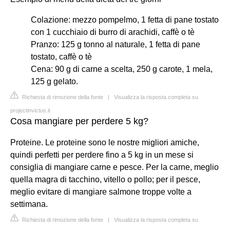
Colazione: mezzo pompelmo, 1 fetta di pane tostato
con 1 cucchiaio di burro di arachidi, caffè o tè
Pranzo: 125 g tonno al naturale, 1 fetta di pane
tostato, caffè o tè
Cena: 90 g di carne a scelta, 250 g carote, 1 mela,
125 g gelato.
Richiesta di rimozione della fonte
|
Visualizza la risposta completa su
projectinvictus.it
Cosa mangiare per perdere 5 kg?
Proteine. Le proteine sono le nostre migliori amiche,
quindi perfetti per perdere fino a 5 kg in un mese si
consiglia di mangiare carne e pesce. Per la carne, meglio
quella magra di tacchino, vitello o pollo; per il pesce,
meglio evitare di mangiare salmone troppe volte a
settimana.
Richiesta di rimozione della fonte
|
Visualizza la risposta completa su