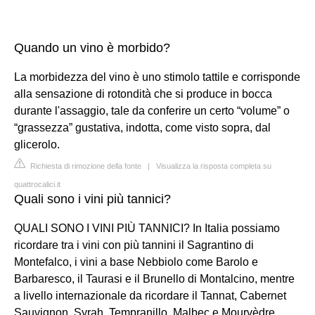
Quando un vino è morbido?
La morbidezza del vino è uno stimolo tattile e corrisponde
alla sensazione di rotondità che si produce in bocca
durante l'assaggio, tale da conferire un certo “volume” o
“grassezza” gustativa, indotta, come visto sopra, dal
glicerolo.
Richiesta di rimozione della fonte
|
Visualizza la risposta completa su
quattrocalici.it
Quali sono i vini più tannici?
QUALI SONO I VINI PIÙ TANNICI? In Italia possiamo
ricordare tra i vini con più tannini il Sagrantino di
Montefalco, i vini a base Nebbiolo come Barolo e
Barbaresco, il Taurasi e il Brunello di Montalcino, mentre
a livello internazionale da ricordare il Tannat, Cabernet
Sauvignon, Syrah, Tempranillo, Malbec e Mourvèdre.