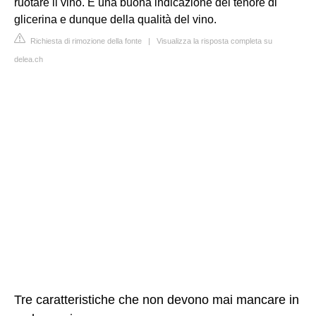
ruotare il vino. È una buona indicazione del tenore di
glicerina e dunque della qualità del vino.
Richiesta di rimozione della fonte
|
Visualizza la risposta completa su
delea.ch
Tre caratteristiche che non devono mai mancare in