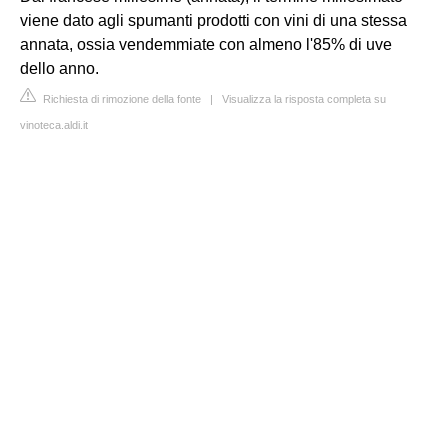
viene dato agli spumanti prodotti con vini di una stessa
annata, ossia vendemmiate con almeno l'85% di uve
dello anno.
Richiesta di rimozione della fonte
|
Visualizza la risposta completa su
vinoteca.aldi.it