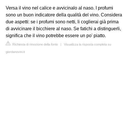
Versa il vino nel calice e avvicinalo al naso. I profumi
sono un buon indicatore della qualità del vino. Considera
due aspetti: se i profumi sono netti, li coglierai già prima
di avvicinare il bicchiere al naso. Se fatichi a distinguerli,
significa che il vino potrebbe essere un po' piatto.
Richiesta di rimozione della fonte
|
Visualizza la risposta completa su
giordanovini.it