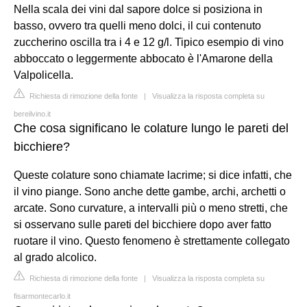
Nella scala dei vini dal sapore dolce si posiziona in
basso, ovvero tra quelli meno dolci, il cui contenuto
zuccherino oscilla tra i 4 e 12 g/l. Tipico esempio di vino
abboccato o leggermente abbocato è l'Amarone della
Valpolicella.
Richiesta di rimozione della fonte
|
Visualizza la risposta completa su
bereilvino.it
Che cosa significano le colature lungo le pareti del
bicchiere?
Queste colature sono chiamate lacrime; si dice infatti, che
il vino piange. Sono anche dette gambe, archi, archetti o
arcate. Sono curvature, a intervalli più o meno stretti, che
si osservano sulle pareti del bicchiere dopo aver fatto
ruotare il vino. Questo fenomeno è strettamente collegato
al grado alcolico.
Richiesta di rimozione della fonte
|
Visualizza la risposta completa su
fisarmontecarlo.it