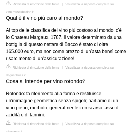
Richiesta di rimozione della fonte
|
Visualizza la risposta completa su
vino.museidelcibo.it
Qual è il vino più caro al mondo?
Al top delle classifica del vino più costoso al mondo, c'è
lo Chateau Margaux, 1787. Il valore determinato da una
bottiglia di questo nettare di Bacco è stato di oltre
165.000 euro, ma non come prezzo di un'asta bensì come
risarcimento di un'assicurazione!
Richiesta di rimozione della fonte
|
Visualizza la risposta completa su
degustibuss.it
Cosa si intende per vino rotondo?
Rotondo: fa riferimento alla forma e restituisce
un'immagine geometrica senza spigoli; parliamo di un
vino pieno, morbido, generalmente con scarso tasso di
acidità e di tannini.
Richiesta di rimozione della fonte
|
Visualizza la risposta completa su
winenews.it