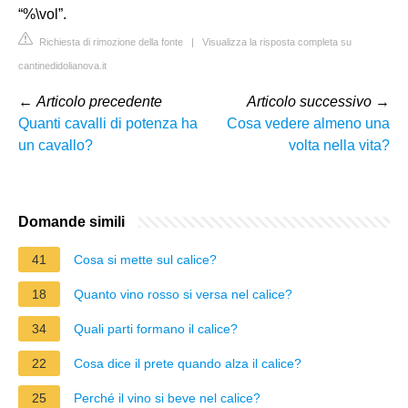
“%\vol”.
Richiesta di rimozione della fonte
|
Visualizza la risposta completa su
cantinedidolianova.it
←
Articolo precedente
Articolo successivo
→
Quanti cavalli di potenza ha
Cosa vedere almeno una
un cavallo?
volta nella vita?
Domande simili
41
Cosa si mette sul calice?
18
Quanto vino rosso si versa nel calice?
34
Quali parti formano il calice?
22
Cosa dice il prete quando alza il calice?
25
Perché il vino si beve nel calice?