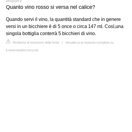
winepoint.it
Quanto vino rosso si versa nel calice?
Quando servi il vino, la quantità standard che in genere
versi in un bicchiere è di 5 once o circa 147 ml. Così,una
singola bottiglia conterrà 5 bicchieri di vino.
Richiesta di rimozione della fonte
|
Visualizza la risposta completa su
it.wineclubdirectory.net