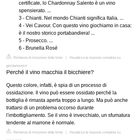
certificate, lo Chardonnay Salento è un vino
spensierato. ...
3 - Chianti. Nel mondo Chianti significa Italia. ...
4 - Vei Cavour. Con questo vino giochiamo in casa:
è il nostro storico portabandiera! ...
5 - Prosecco. ...
6 - Brunella Rosé
Richiesta di rimozione della fonte
|
Visualizza la risposta completa su
giordanovini.it
Perché il vino macchia il bicchiere?
Questo colore, infatti, è spia di un processo di
ossidazione. Il vino può essere ossidato perché la
bottiglia è rimasta aperta troppo a lungo. Ma può anche
trattarsi di un problema occorso durante
l'imbottigliamento. Se il vino è invecchiato, un sfumatura
tendente al marrone è normale.
Richiesta di rimozione della fonte
|
Visualizza la risposta completa su