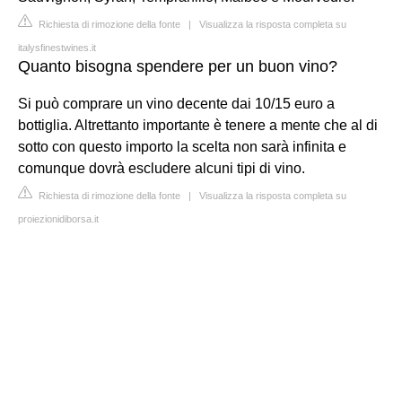
Richiesta di rimozione della fonte
|
Visualizza la risposta completa su
italysfinestwines.it
Quanto bisogna spendere per un buon vino?
Si può comprare un vino decente dai 10/15 euro a
bottiglia. Altrettanto importante è tenere a mente che al di
sotto con questo importo la scelta non sarà infinita e
comunque dovrà escludere alcuni tipi di vino.
Richiesta di rimozione della fonte
|
Visualizza la risposta completa su
proiezionidiborsa.it