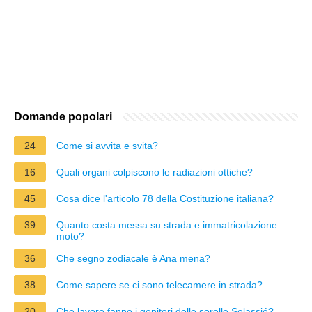
Domande popolari
24
Come si avvita e svita?
16
Quali organi colpiscono le radiazioni ottiche?
45
Cosa dice l'articolo 78 della Costituzione italiana?
39
Quanto costa messa su strada e immatricolazione
moto?
36
Che segno zodiacale è Ana mena?
38
Come sapere se ci sono telecamere in strada?
20
Che lavoro fanno i genitori delle sorelle Selassié?