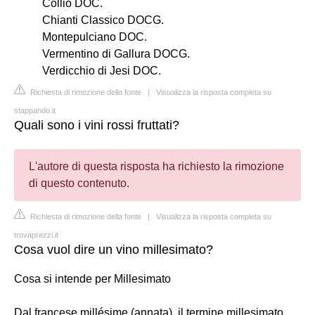
Collio DOC.
Chianti Classico DOCG.
Montepulciano DOC.
Vermentino di Gallura DOCG.
Verdicchio di Jesi DOC.
Richiesta di rimozione della fonte
|
Visualizza la risposta completa su
stappando.it
Quali sono i vini rossi fruttati?
L'autore di questa risposta ha richiesto la rimozione
di questo contenuto.
Richiesta di rimozione della fonte
|
Visualizza la risposta completa su
trovaprezzi.it
Cosa vuol dire un vino millesimato?
Cosa si intende per Millesimato
Dal francese millésime (annata), il termine millesimato