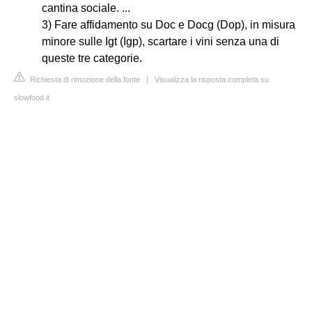
cantina sociale. ...
3) Fare affidamento su Doc e Docg (Dop), in misura
minore sulle Igt (Igp), scartare i vini senza una di
queste tre categorie.
Richiesta di rimozione della fonte
|
Visualizza la risposta completa su
slowfood.it