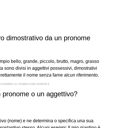
vo dimostrativo da un pronome
mpio bello, grande, piccolo, brutto, magro, grasso
lta sono divisi in aggettivi possessivi, dimostrativi
irettamente il nome senza farne alcun riferimento.
 completa su vivalascuola.studenti.it
n pronome o un aggettivo?
vo (nome) e ne determina o specifica una sua
l sostantivo stesso. Alcuni esempi: Il mio giardino è