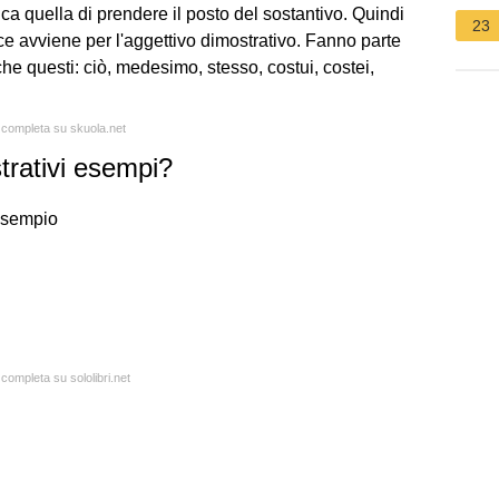
ca quella di prendere il posto del sostantivo. Quindi
23
 avviene per l'aggettivo dimostrativo. Fanno parte
he questi: ciò, medesimo, stesso, costui, costei,
a completa su skuola.net
strativi esempi?
 esempio
 completa su sololibri.net