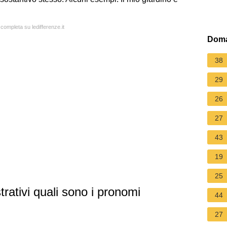
 completa su ledifferenze.it
Doma
38
29
26
27
43
19
25
trativi quali sono i pronomi
44
27