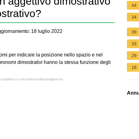
 aggettivo dimostrativo
44
strativo?
34
giornamento: 18 luglio 2022
39
33
nomi per indicare la posizione nello spazio e nel
29
I pronomi dimostrativi hanno la stessa funzione degli
18
a completa su secondocircolopomigliano.eu
Annu