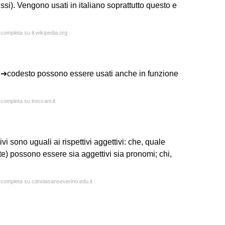
issi). Vengono usati in italiano soprattutto questo e
 completa su it.wikipedia.org
o, ➔codesto possono essere usati anche in funzione
 completa su treccani.it
vi sono uguali ai rispettivi aggettivi: che, quale
te) possono essere sia aggettivi sia pronomi; chi,
a completa su cdnolasanseverino.edu.it