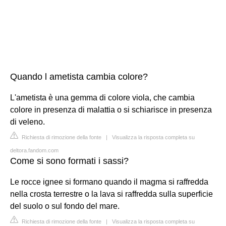
Quando l ametista cambia colore?
L'ametista è una gemma di colore viola, che cambia
colore in presenza di malattia o si schiarisce in presenza
di veleno.
Richiesta di rimozione della fonte
|
Visualizza la risposta completa su
deltora.fandom.com
Come si sono formati i sassi?
Le rocce ignee si formano quando il magma si raffredda
nella crosta terrestre o la lava si raffredda sulla superficie
del suolo o sul fondo del mare.
Richiesta di rimozione della fonte
|
Visualizza la risposta completa su