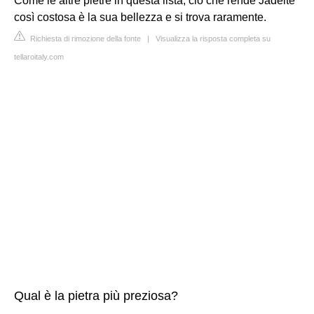
Come le altre pietre in questa lista, ciò che rende Jadeite
così costosa è la sua bellezza e si trova raramente.
Richiesta di rimozione della fonte
|
Visualizza la risposta completa su
tellaroitaly.com
Qual è la pietra più preziosa?