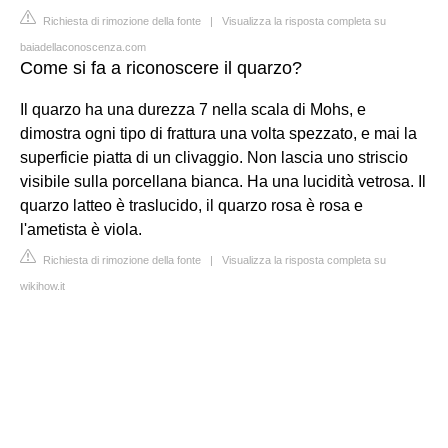
Richiesta di rimozione della fonte
|
Visualizza la risposta completa su
baiadellaconoscenza.com
Come si fa a riconoscere il quarzo?
Il quarzo ha una durezza 7 nella scala di Mohs, e
dimostra ogni tipo di frattura una volta spezzato, e mai la
superficie piatta di un clivaggio. Non lascia uno striscio
visibile sulla porcellana bianca. Ha una lucidità vetrosa. Il
quarzo latteo è traslucido, il quarzo rosa è rosa e
l'ametista è viola.
Richiesta di rimozione della fonte
|
Visualizza la risposta completa su
wikihow.it