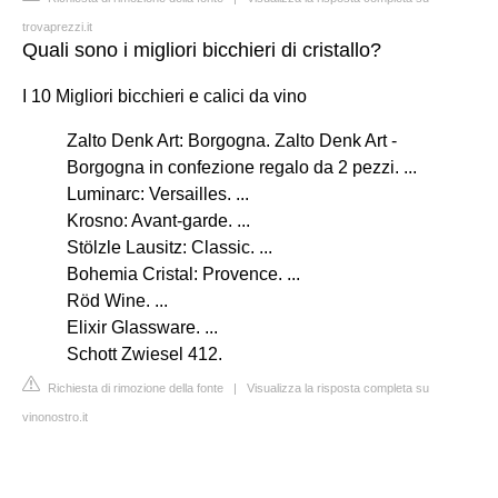
trovaprezzi.it
Quali sono i migliori bicchieri di cristallo?
I 10 Migliori bicchieri e calici da vino
Zalto Denk Art: Borgogna. Zalto Denk Art -
Borgogna in confezione regalo da 2 pezzi. ...
Luminarc: Versailles. ...
Krosno: Avant-garde. ...
Stölzle Lausitz: Classic. ...
Bohemia Cristal: Provence. ...
Röd Wine. ...
Elixir Glassware. ...
Schott Zwiesel 412.
Richiesta di rimozione della fonte
|
Visualizza la risposta completa su
vinonostro.it