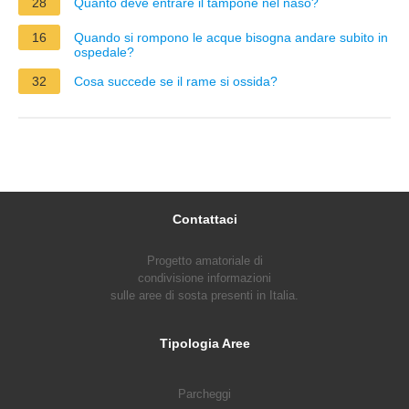
28
Quanto deve entrare il tampone nel naso?
16
Quando si rompono le acque bisogna andare subito in
ospedale?
32
Cosa succede se il rame si ossida?
Contattaci
Progetto amatoriale di
condivisione informazioni
sulle aree di sosta presenti in Italia.
Tipologia Aree
Parcheggi