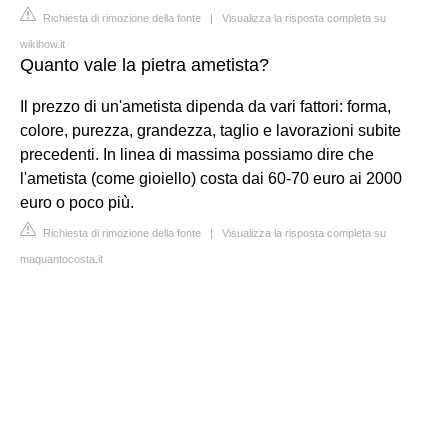
Richiesta di rimozione della fonte
|
Visualizza la risposta completa su
wikihow.it
Quanto vale la pietra ametista?
Il prezzo di un'ametista dipenda da vari fattori: forma,
colore, purezza, grandezza, taglio e lavorazioni subite
precedenti. In linea di massima possiamo dire che
l'ametista (come gioiello) costa dai 60-70 euro ai 2000
euro o poco più.
Richiesta di rimozione della fonte
|
Visualizza la risposta completa su
maquantocosta.it