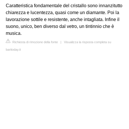
Caratteristica fondamentale del cristallo sono innanzitutto
chiarezza e lucentezza, quasi come un diamante. Poi la
lavorazione sottile e resistente, anche intagliata. Infine il
suono, unico, ben diverso dal vetro, un tintinnio che è
musica.
Richiesta di rimozione della fonte
|
Visualizza la risposta completa su
baritoday.it