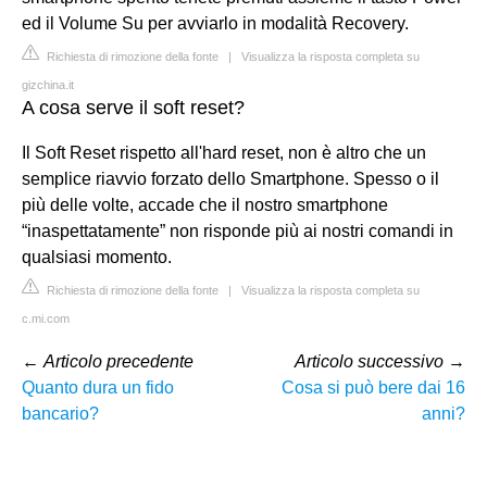
ed il Volume Su per avviarlo in modalità Recovery.
Richiesta di rimozione della fonte
|
Visualizza la risposta completa su
gizchina.it
A cosa serve il soft reset?
Il Soft Reset rispetto all'hard reset, non è altro che un
semplice riavvio forzato dello Smartphone. Spesso o il
più delle volte, accade che il nostro smartphone
“inaspettatamente” non risponde più ai nostri comandi in
qualsiasi momento.
Richiesta di rimozione della fonte
|
Visualizza la risposta completa su
c.mi.com
←
Articolo precedente
Articolo successivo
→
Quanto dura un fido
Cosa si può bere dai 16
bancario?
anni?