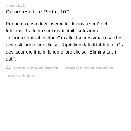
phonetoday.it
Come resettare Redmi 10?
Per prima cosa devi inserire le "Impostazioni" del
telefono. Tra le opzioni disponibili, seleziona
"Informazioni sul telefono" in alto. La prossima cosa che
dovresti fare è fare clic su "Ripristino dati di fabbrica". Ora
devi scorrere fino in fondo e fare clic su "Elimina tutti i
dati".
Richiesta di rimozione della fonte
|
Visualizza la risposta completa su
it.smartworldclub.net