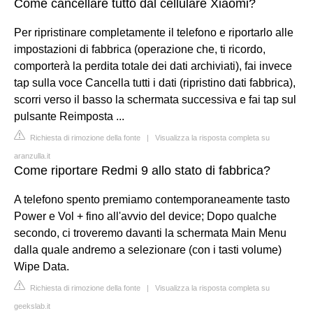
Come cancellare tutto dal cellulare Xiaomi?
Per ripristinare completamente il telefono e riportarlo alle
impostazioni di fabbrica (operazione che, ti ricordo,
comporterà la perdita totale dei dati archiviati), fai invece
tap sulla voce Cancella tutti i dati (ripristino dati fabbrica),
scorri verso il basso la schermata successiva e fai tap sul
pulsante Reimposta ...
Richiesta di rimozione della fonte
|
Visualizza la risposta completa su
aranzulla.it
Come riportare Redmi 9 allo stato di fabbrica?
A telefono spento premiamo contemporaneamente tasto
Power e Vol + fino all'avvio del device; Dopo qualche
secondo, ci troveremo davanti la schermata Main Menu
dalla quale andremo a selezionare (con i tasti volume)
Wipe Data.
Richiesta di rimozione della fonte
|
Visualizza la risposta completa su
geekslab.it