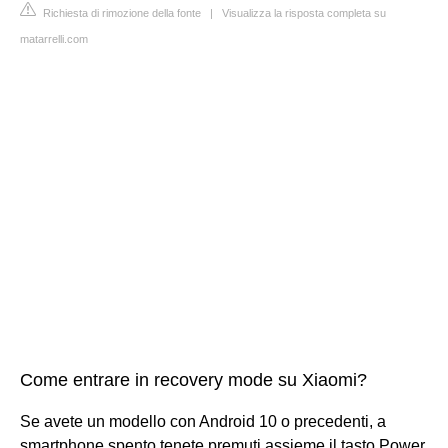
Richiesta di rimozione della fonte
|
Visualizza la risposta completa su
matarrelli.com
Come entrare in recovery mode su Xiaomi?
Se avete un modello con Android 10 o precedenti, a
smartphone spento tenete premuti assieme il tasto Power