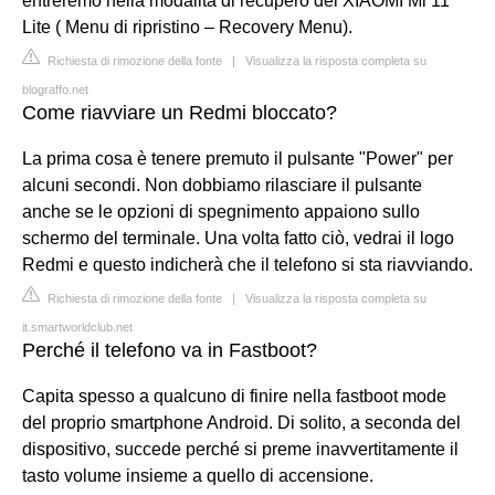
entreremo nella modalità di recupero del XIAOMI Mi 11
Lite ( Menu di ripristino – Recovery Menu).
Richiesta di rimozione della fonte
|
Visualizza la risposta completa su
blograffo.net
Come riavviare un Redmi bloccato?
La prima cosa è tenere premuto il pulsante "Power" per
alcuni secondi. Non dobbiamo rilasciare il pulsante
anche se le opzioni di spegnimento appaiono sullo
schermo del terminale. Una volta fatto ciò, vedrai il logo
Redmi e questo indicherà che il telefono si sta riavviando.
Richiesta di rimozione della fonte
|
Visualizza la risposta completa su
it.smartworldclub.net
Perché il telefono va in Fastboot?
Capita spesso a qualcuno di finire nella fastboot mode
del proprio smartphone Android. Di solito, a seconda del
dispositivo, succede perché si preme inavvertitamente il
tasto volume insieme a quello di accensione.