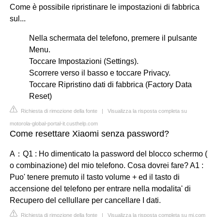
Come è possibile ripristinare le impostazioni di fabbrica
sul...
Nella schermata del telefono, premere il pulsante
Menu.
Toccare Impostazioni (Settings).
Scorrere verso il basso e toccare Privacy.
Toccare Ripristino dati di fabbrica (Factory Data
Reset)
Richiesta di rimozione della fonte
|
Visualizza la risposta completa su
motorola-global-portal-it.custhelp.com
Come resettare Xiaomi senza password?
A：Q1 : Ho dimenticato la password del blocco schermo (
o combinazione) del mio telefono. Cosa dovrei fare? A1 :
Puo' tenere premuto il tasto volume + ed il tasto di
accensione del telefono per entrare nella modalita' di
Recupero del cellullare per cancellare I dati.
Richiesta di rimozione della fonte
|
Visualizza la risposta completa su mi.com