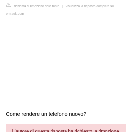
Richiesta di rimozione della fonte
|
Visualizza la risposta completa su
ontrack.com
Come rendere un telefono nuovo?
L'autore di questa risposta ha richiesto la rimozione