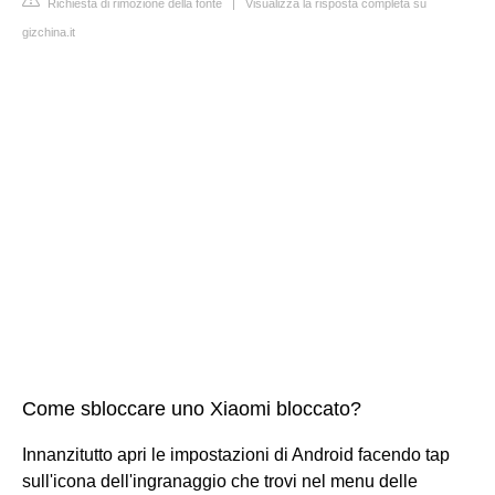
Richiesta di rimozione della fonte
|
Visualizza la risposta completa su
gizchina.it
Come sbloccare uno Xiaomi bloccato?
Innanzitutto apri le impostazioni di Android facendo tap
sull'icona dell'ingranaggio che trovi nel menu delle