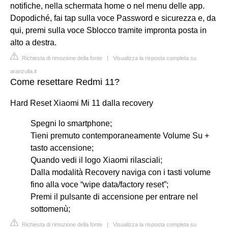
notifiche, nella schermata home o nel menu delle app.
Dopodiché, fai tap sulla voce Password e sicurezza e, da
qui, premi sulla voce Sblocco tramite impronta posta in
alto a destra.
Richiesta di rimozione della fonte
|
Visualizza la risposta completa su
aranzulla.it
Come resettare Redmi 11?
Hard Reset Xiaomi Mi 11 dalla recovery
Spegni lo smartphone;
Tieni premuto contemporaneamente Volume Su +
tasto accensione;
Quando vedi il logo Xiaomi rilasciali;
Dalla modalità Recovery naviga con i tasti volume
fino alla voce “wipe data/factory reset”;
Premi il pulsante di accensione per entrare nel
sottomenù;
Richiesta di rimozione della fonte
|
Visualizza la risposta completa su