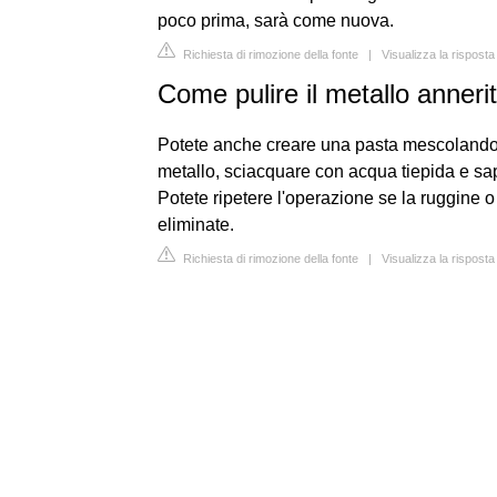
poco prima, sarà come nuova.
Richiesta di rimozione della fonte
|
Visualizza la risposta
Come pulire il metallo anneri
Potete anche creare una pasta mescolando sa
metallo, sciacquare con acqua tiepida e s
Potete ripetere l'operazione se la ruggine o
eliminate.
Richiesta di rimozione della fonte
|
Visualizza la rispost