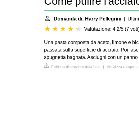
Come pulire l'acciai
Domanda di: Harry Pellegrini
| Ultim
Valutazione: 4.2/5
(
7 voti
Una pasta composta da aceto, limone e bi
passata sulla superficie di acciaio. Poi lasc
spugnetta bagnata. Asciughi con un panno mo
Richiesta di rimozione della fonte
|
Visualizza la risposta