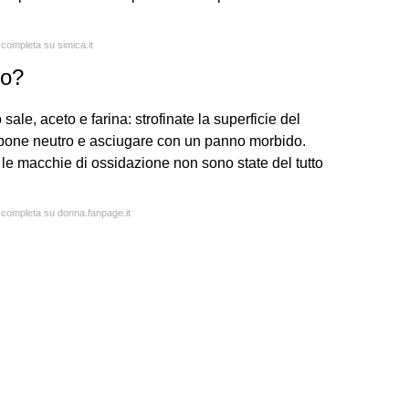
 completa su simica.it
to?
le, aceto e farina: strofinate la superficie del
apone neutro e asciugare con un panno morbido.
 le macchie di ossidazione non sono state del tutto
a completa su donna.fanpage.it