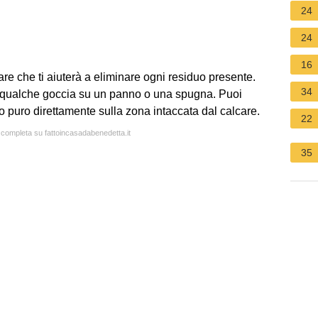
24
24
16
lcare che ti aiuterà a eliminare ogni residuo presente.
34
ine qualche goccia su un panno o una spugna. Puoi
 puro direttamente sulla zona intaccata dal calcare.
22
a completa su fattoincasadabenedetta.it
35