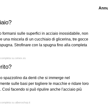
Annu
iaio?
ormarsi sulle superfici in acciaio inossidabile, non
re una miscela di un cucchiaio di glicerina, tre gocce
spugna. Strofinare con la spugna fino alla completa
a completa su simex.es
rito?
o spazzolino da denti che si immerge nel
ente sulle basi per togliere le macchie e ridare loro
. Così facendo si può ripulire anche l'acciaio più
a completa su alberoshop.it