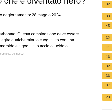
o che è diventato nero?
32
o aggiornamento: 28 maggio 2024
33
)
45
carbonato. Questa combinazione deve essere
32
i agire qualche minuto e togli tutto con una
rbido e ti godi il tuo acciaio lucidato.
41
 completa su ineco.it
16
32
36
37
23