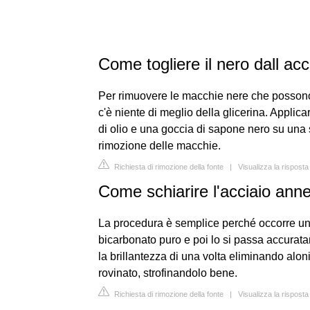
Come togliere il nero dall acc
Per rimuovere le macchie nere che possono f
c'è niente di meglio della glicerina. Applica
di olio e una goccia di sapone nero su una 
rimozione delle macchie.
Richiesta di rimozione della fonte
|
Visualizza la rispost
Come schiarire l'acciaio anne
La procedura è semplice perché occorre un
bicarbonato puro e poi lo si passa accuratam
la brillantezza di una volta eliminando aloni
rovinato, strofinandolo bene.
Richiesta di rimozione della fonte
|
Visualizza la rispost