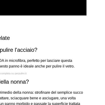
late
pulire l'acciaio?
DA in microfibra, perfetto per lasciare questa
uesto panno è ideale anche per pulire il vetro.
 completa su perpulire.it
della nonna?
n rimedio della nonna: strofinare del semplice succo
rattare, sciacquare bene e asciugare, una volta
 un panno morbido e passate la superficie trattata