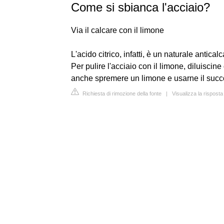
Come si sbianca l'acciaio?
Via il calcare con il limone
L'acido citrico, infatti, è un naturale antica
Per pulire l'acciaio con il limone, diluisc
anche spremere un limone e usarne il succo
Richiesta di rimozione della fonte
|
Visualizza la rispost