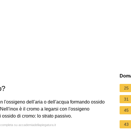
Doma
o?
25
31
con l'ossigeno dell'aria o dell'acqua formando ossido
Nell'inox è il cromo a legarsi con l'ossigeno
45
 ossido di cromo: lo strato passivo.
43
a completa su accademiadellapiegatura.it