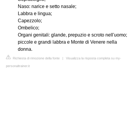
Naso: narice e setto nasale;
Labbra e lingua;
Capezzolo;
Ombelico;
Organi genitali: glande, prepuzio e scroto nell'uomo;
piccole e grandi labbra e Monte di Venere nella
donna.
Richiesta di rimozione della fonte
|
Visualizza la risposta completa su my-
personaltrainer.it