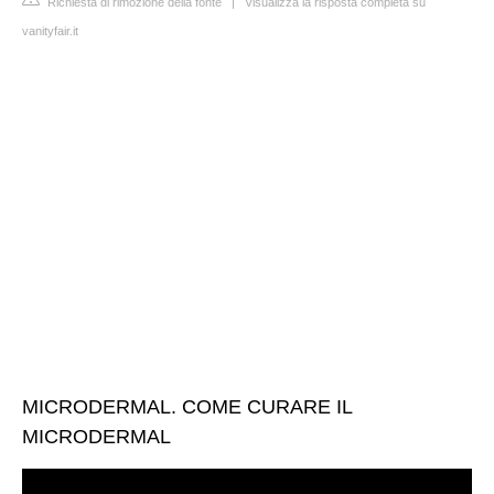
Richiesta di rimozione della fonte
|
Visualizza la risposta completa su
vanityfair.it
MICRODERMAL. COME CURARE IL
MICRODERMAL