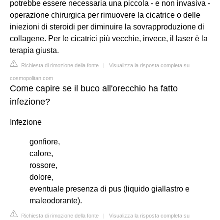
potrebbe essere necessaria una piccola - e non invasiva -
operazione chirurgica per rimuovere la cicatrice o delle
iniezioni di steroidi per diminuire la sovrapproduzione di
collagene. Per le cicatrici più vecchie, invece, il laser è la
terapia giusta.
Richiesta di rimozione della fonte
|
Visualizza la risposta completa su
cosmopolitan.com
Come capire se il buco all'orecchio ha fatto
infezione?
Infezione
gonfiore,
calore,
rossore,
dolore,
eventuale presenza di pus (liquido giallastro e
maleodorante).
Richiesta di rimozione della fonte
|
Visualizza la risposta completa su