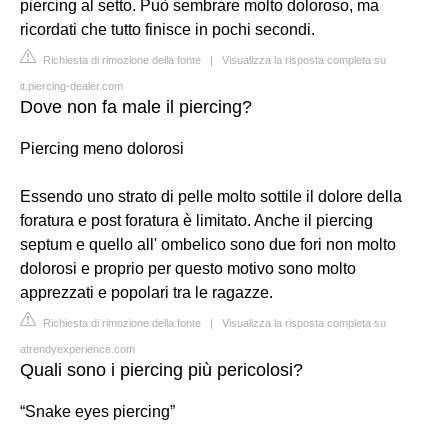
piercing al setto. Può sembrare molto doloroso, ma
ricordati che tutto finisce in pochi secondi.
Richiesta di rimozione della fonte
|
Visualizza la risposta completa su
it.piercing-dealer.com
Dove non fa male il piercing?
Piercing meno dolorosi
Essendo uno strato di pelle molto sottile il dolore della
foratura e post foratura è limitato. Anche il piercing
septum e quello all' ombelico sono due fori non molto
dolorosi e proprio per questo motivo sono molto
apprezzati e popolari tra le ragazze.
Richiesta di rimozione della fonte
|
Visualizza la risposta completa su
atrendyexperience.com
Quali sono i piercing più pericolosi?
“Snake eyes piercing”