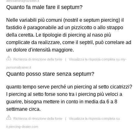
alessandragraziottin.it
Quanto fa male fare il septum?
Nelle variabili più comuni (nostril e septum piercing) il
fastidio è paragonabile ad un pizzicotto o allo strappo
della ceretta. Le tipologie di piercing al naso più
complicate da realizzare, come il septril, può correlare ad
un dolore d'intensità maggiore.
Richiesta di rimozione della fonte
|
Visualizza la risposta completa su my-
personaltrainer.it
Quanto posso stare senza septum?
quanto tempo serve perché un piercing al setto cicatrizzi?
I piercing al setto forse sono tra i piercing più veloci a
guarire, bisogna mettere in conto in media da 6 a 8
settimane circa.
Richiesta di rimozione della fonte
|
Visualizza la risposta completa su
it.piercing-dealer.com