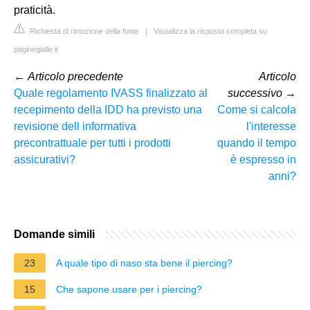
praticità.
Richiesta di rimozione della fonte
|
Visualizza la risposta completa su
paginegialle.it
←
Articolo precedente
Articolo
Quale regolamento IVASS finalizzato al
successivo
→
recepimento della IDD ha previsto una
Come si calcola
revisione dell informativa
l'interesse
precontrattuale per tutti i prodotti
quando il tempo
assicurativi?
è espresso in
anni?
Domande simili
23
A quale tipo di naso sta bene il piercing?
15
Che sapone usare per i piercing?