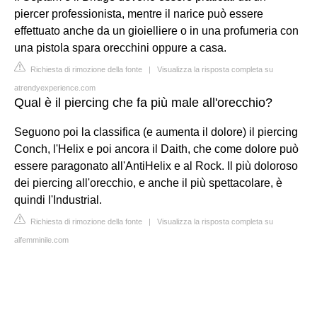
piercer professionista, mentre il narice può essere
effettuato anche da un gioielliere o in una profumeria con
una pistola spara orecchini oppure a casa.
Richiesta di rimozione della fonte
|
Visualizza la risposta completa su
atrendyexperience.com
Qual è il piercing che fa più male all'orecchio?
Seguono poi la classifica (e aumenta il dolore) il piercing
Conch, l'Helix e poi ancora il Daith, che come dolore può
essere paragonato all'AntiHelix e al Rock. Il più doloroso
dei piercing all'orecchio, e anche il più spettacolare, è
quindi l'Industrial.
Richiesta di rimozione della fonte
|
Visualizza la risposta completa su
alfemminile.com