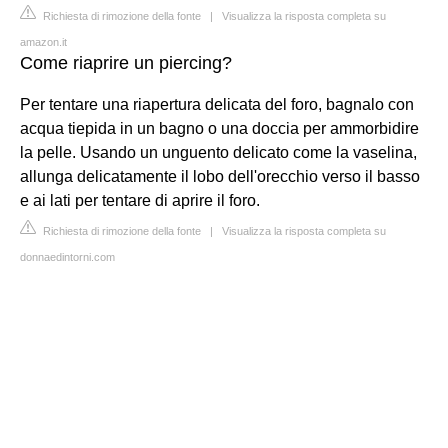
Richiesta di rimozione della fonte
|
Visualizza la risposta completa su
amazon.it
Come riaprire un piercing?
Per tentare una riapertura delicata del foro, bagnalo con
acqua tiepida in un bagno o una doccia per ammorbidire
la pelle. Usando un unguento delicato come la vaselina,
allunga delicatamente il lobo dell'orecchio verso il basso
e ai lati per tentare di aprire il foro.
Richiesta di rimozione della fonte
|
Visualizza la risposta completa su
donnaedintorni.com