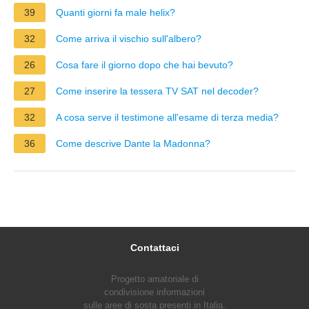
39
Quanti giorni fa male helix?
32
Come arriva il vischio sull'albero?
26
Cosa fare il giorno dopo che hai bevuto?
27
Come inserire la tessera TV SAT nel decoder?
32
A cosa serve il testimone all'esame di terza media?
36
Come descrive Dante la Madonna?
Contattaci
Progetto amatoriale di
condivisione informazioni
sulle aree di sosta presenti in Italia.