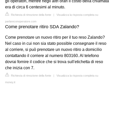
gli operatori, mentre negli altri orari il costo della chiamata
era di circa 6 centesimi al minuto.
Richiesta di rimozione della fonte
|
Visualizza la risposta completa su
parlareconoperatore.com
Come prenotare ritiro SDA Zalando?
Come prenotare un nuovo ritiro per il tuo reso Zalando?
Nel caso in cui non sia stato possible consegnare il reso
al corriere, si può prenotare un nuovo ritiro a domicilio
contattando il corriere al numero 803160. Al telefono
dovrai fornire il codice che si trova sull'etichetta di reso
che inizia con 7.
Richiesta di rimozione della fonte
|
Visualizza la risposta completa su
money.it