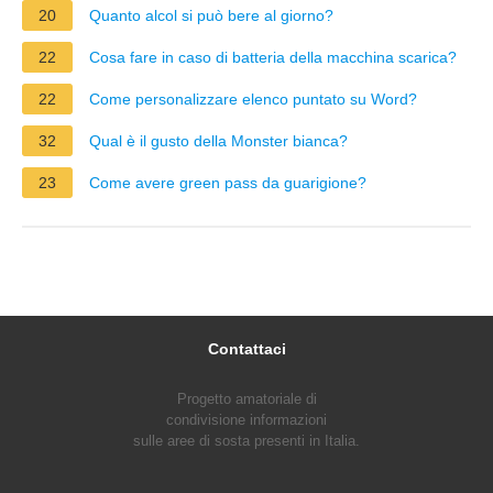
20
Quanto alcol si può bere al giorno?
22
Cosa fare in caso di batteria della macchina scarica?
22
Come personalizzare elenco puntato su Word?
32
Qual è il gusto della Monster bianca?
23
Come avere green pass da guarigione?
Contattaci
Progetto amatoriale di
condivisione informazioni
sulle aree di sosta presenti in Italia.