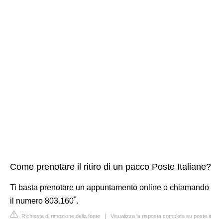
Come prenotare il ritiro di un pacco Poste Italiane?
Ti basta prenotare un appuntamento online o chiamando
*
il numero 803.160
.
Richiesta di rimozione della fonte
|
Visualizza la risposta completa su poste.it