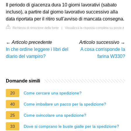
Il periodo di giacenza dura 10 giorni lavorativi (sabato
incluso), a partire dal giorno lavorativo successivo alla
data riportata per il ritiro sull'avviso di mancata consegna.
Richiesta di rimozione della fonte
|
Visualizza la risposta completa su poste.it
←
Articolo precedente
Articolo successivo
→
In che ordine leggere i libri del
A cosa corrisponde la
diario del vampiro?
farina W330?
Domande simili
20
Come cercare una spedizione?
40
Come imballare un pacco per la spedizione?
25
Come svincolare una spedizione?
33
Dove si comprano le buste gialle per la spedizione?