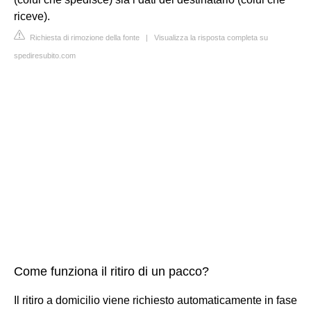
riceve).
Richiesta di rimozione della fonte
|
Visualizza la risposta completa su
spediresubito.com
Come funziona il ritiro di un pacco?
Il ritiro a domicilio viene richiesto automaticamente in fase