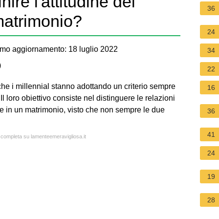
re l'attitudine dei
36
 matrimonio?
24
imo aggiornamento: 18 luglio 2022
34
)
22
he i millennial stanno adottando un criterio sempre
16
l loro obiettivo consiste nel distinguere le relazioni
re in un matrimonio, visto che non sempre le due
36
41
a completa su lamenteemeravigliosa.it
24
19
28