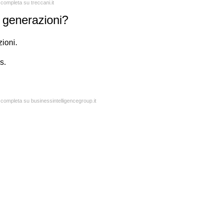
 completa su treccani.it
 generazioni?
zioni.
s.
a completa su businessintelligencegroup.it