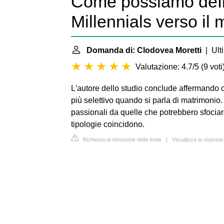
Come possiamo defini
Millennials verso il
Domanda di: Clodovea Moretti
| Ult
Valutazione: 4.7/5
(
9 voti
L'autore dello studio conclude affermando c
più selettivo quando si parla di matrimonio. I
passionali da quelle che potrebbero sfocia
tipologie coincidono.
Richiesta di rimozione della fonte
|
Visualizza la rispost