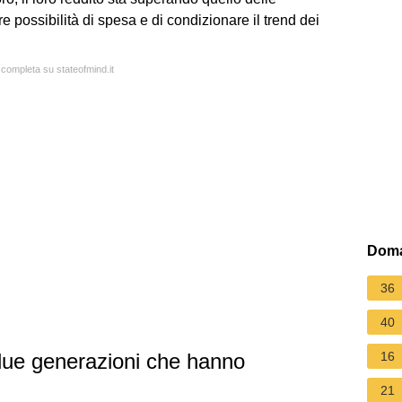
possibilità di spesa e di condizionare il trend dei
 completa su stateofmind.it
Doma
36
40
ue generazioni che hanno
16
21