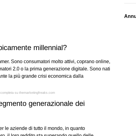
Annu
ipicamente millennial?
mer. Sono consumatori molto attivi, coprano online,
atori 2.0 o la prima generazione digitale. Sono nati
ante la più grande crisi economica dalla
ta completa su themarketingfreaks.com
 segmento generazionale dei
er le aziende di tutto il mondo, in quanto
ro, il loro reddito sta superando quello delle