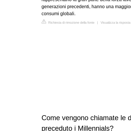
generazioni precedenti, hanno una maggiore 
consumi globali.
Richiesta di rimozione della fonte
|
Visualizza la risposta
Come vengono chiamate le d
preceduto i Millennials?