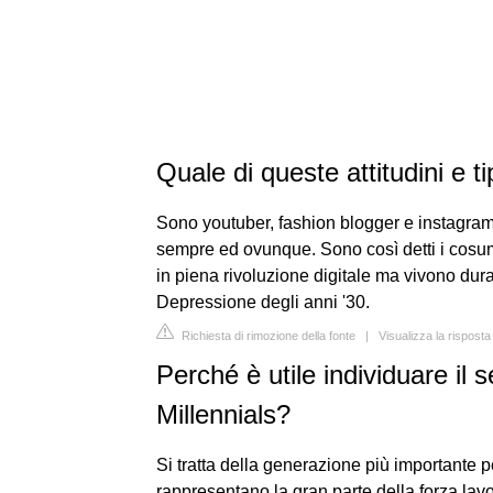
Quale di queste attitudini e t
Sono youtuber, fashion blogger e instagram
sempre ed ovunque. Sono così detti i cosum
in piena rivoluzione digitale ma vivono dur
Depressione degli anni '30.
Richiesta di rimozione della fonte
|
Visualizza la rispos
Perché è utile individuare il
Millennials?
Si tratta della generazione più importante p
rappresentano la gran parte della forza lavo