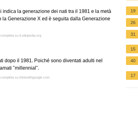
19
 indica la generazione dei nati tra il 1981 e la metà
to la Generazione X ed è seguita dalla Generazione
26
31
 completa su it.wikipedia.org
15
i dopo il 1981. Poiché sono diventati adulti nel
40
mati "millennial".
17
a completa su thinkwithgoogle.com