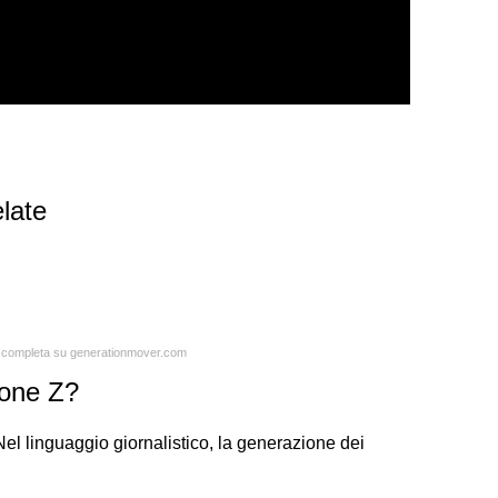
late
ta completa su generationmover.com
ione Z?
 Nel linguaggio giornalistico, la generazione dei