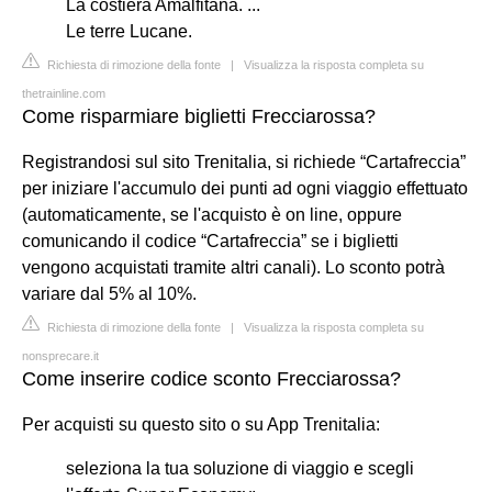
La costiera Amalfitana. ...
Le terre Lucane.
Richiesta di rimozione della fonte
|
Visualizza la risposta completa su
thetrainline.com
Come risparmiare biglietti Frecciarossa?
Registrandosi sul sito Trenitalia, si richiede “Cartafreccia”
per iniziare l'accumulo dei punti ad ogni viaggio effettuato
(automaticamente, se l'acquisto è on line, oppure
comunicando il codice “Cartafreccia” se i biglietti
vengono acquistati tramite altri canali). Lo sconto potrà
variare dal 5% al 10%.
Richiesta di rimozione della fonte
|
Visualizza la risposta completa su
nonsprecare.it
Come inserire codice sconto Frecciarossa?
Per acquisti su questo sito o su App Trenitalia:
seleziona la tua soluzione di viaggio e scegli