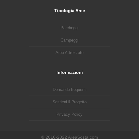
Tipologia Aree
Parcheggi
Campeggi
Aree Attrezzate
Informazioni
Domande frequenti
Sostieni il Progetto
Privacy Policy
© 2016-2022 AreaSosta.com