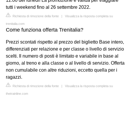
12:00 del lunedì! La promozione è valida per viaggiare
tutti i weekend fino al 26 settembre 2022.
Richiesta di rimozione della fonte
|
Visualizza la risposta completa su
trenitalia.com
Come funziona offerta Trenitalia?
Prezzi scontati rispetto al prezzo del biglietto Base intero,
differenziati per relazione e per classe o livello di servizio
scelti. Il numero di posti è limitato e variabile in base al
giorno, al treno e alla classe o al livello di servizio. Offerta
non cumulabile con altre riduzioni, eccetto quella per i
ragazzi.
Richiesta di rimozione della fonte
|
Visualizza la risposta completa su
thetrainline.com