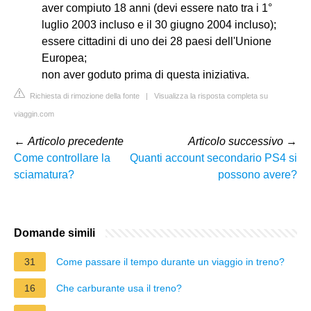
aver compiuto 18 anni (devi essere nato tra i 1°
luglio 2003 incluso e il 30 giugno 2004 incluso);
essere cittadini di uno dei 28 paesi dell'Unione
Europea;
non aver goduto prima di questa iniziativa.
Richiesta di rimozione della fonte
|
Visualizza la risposta completa su
viaggin.com
←
Articolo precedente
Articolo successivo
→
Come controllare la
Quanti account secondario PS4 si
sciamatura?
possono avere?
Domande simili
31
Come passare il tempo durante un viaggio in treno?
16
Che carburante usa il treno?