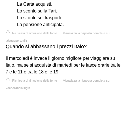
La Carta acquisti.
Lo sconto sulla Tari.
Lo sconto sui trasporti.
La pensione anticipata.
Richiesta di rimozione della fonte
|
Visualizza la risposta completa su
laleggepertutti.it
Quando si abbassano i prezzi Italo?
Il mercoledì è invece il giorno migliore per viaggiare su
Italo, ma se si acquista di martedì per le fasce orarie tra le
7 e le 11 e tra le 18 e le 19.
Richiesta di rimozione della fonte
|
Visualizza la risposta completa su
vocearancio.ing.it