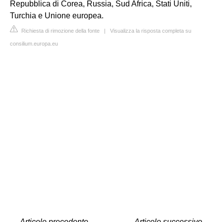
Repubblica di Corea, Russia, Sud Africa, Stati Uniti,
Turchia e Unione europea.
Richiesta di rimozione della fonte
|
Visualizza la risposta completa su
consilium.europa.eu
←
Articolo precedente
Articolo successivo
→