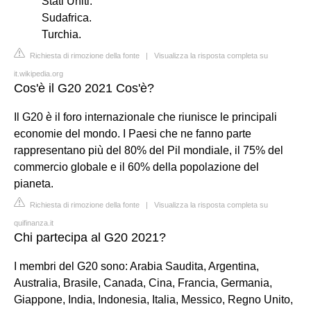
Stati Uniti.
Sudafrica.
Turchia.
Richiesta di rimozione della fonte
|
Visualizza la risposta completa su
it.wikipedia.org
Cos'è il G20 2021 Cos'è?
Il G20 è il foro internazionale che riunisce le principali
economie del mondo. I Paesi che ne fanno parte
rappresentano più del 80% del Pil mondiale, il 75% del
commercio globale e il 60% della popolazione del
pianeta.
Richiesta di rimozione della fonte
|
Visualizza la risposta completa su
quifinanza.it
Chi partecipa al G20 2021?
I membri del G20 sono: Arabia Saudita, Argentina,
Australia, Brasile, Canada, Cina, Francia, Germania,
Giappone, India, Indonesia, Italia, Messico, Regno Unito,