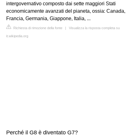
intergovernativo composto dai sette maggiori Stati
economicamente avanzati del pianeta, ossia: Canada,
Francia, Germania, Giappone, Italia, ...
Richiesta di rimozione della fonte
|
Visualizza la risposta completa su
it.wikipedia.org
Perché il G8 è diventato G7?