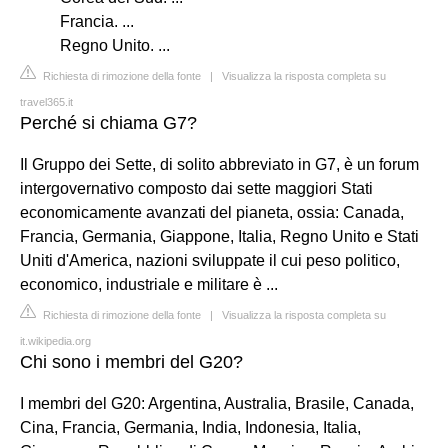
Francia. ...
Regno Unito. ...
Richiesta di rimozione della fonte
|
Visualizza la risposta completa su
travel365.it
Perché si chiama G7?
Il Gruppo dei Sette, di solito abbreviato in G7, è un forum
intergovernativo composto dai sette maggiori Stati
economicamente avanzati del pianeta, ossia: Canada,
Francia, Germania, Giappone, Italia, Regno Unito e Stati
Uniti d'America, nazioni sviluppate il cui peso politico,
economico, industriale e militare è ...
Richiesta di rimozione della fonte
|
Visualizza la risposta completa su
it.wikipedia.org
Chi sono i membri del G20?
I membri del G20: Argentina, Australia, Brasile, Canada,
Cina, Francia, Germania, India, Indonesia, Italia,