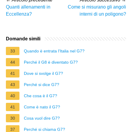
Quanti allenamenti in
Come si misurano gli angoli
Eccellenza?
interni di un poligono?
Domande simili
33
Quando è entrata l'Italia nel G7?
44
Perché il G8 è diventato G7?
41
Dove si svolge il G7?
43
Perché si dice G7?
40
Che cosa è il G7?
41
Come è nato il G7?
30
Cosa vuol dire G7?
37
Perché si chiama G7?