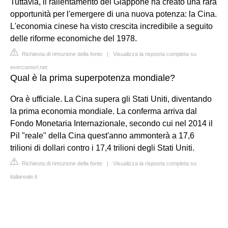
Tuttavia, il rallentamento del Giappone ha creato una rara
opportunità per l'emergere di una nuova potenza: la Cina.
L'economia cinese ha visto crescita incredibile a seguito
delle riforme economiche del 1978.
Richiesta di rimozione della fonte
|
Visualizza la risposta completa su
evercomsrl.net
Qual è la prima superpotenza mondiale?
Ora è ufficiale. La Cina supera gli Stati Uniti, diventando
la prima economia mondiale. La conferma arriva dal
Fondo Monetaria Internazionale, secondo cui nel 2014 il
Pil "reale" della Cina quest'anno ammonterà a 17,6
trilioni di dollari contro i 17,4 trilioni degli Stati Uniti.
Richiesta di rimozione della fonte
|
Visualizza la risposta completa su
italiareale.it