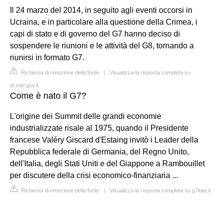
Il 24 marzo del 2014, in seguito agli eventi occorsi in
Ucraina, e in particolare alla questione della Crimea, i
capi di stato e di governo del G7 hanno deciso di
sospendere le riunioni e le attività del G8, tornando a
riunirsi in formato G7.
Richiesta di rimozione della fonte
|
Visualizza la risposta completa su
dt.mef.gov.it
Come è nato il G7?
L'origine dei Summit delle grandi economie
industrializzate risale al 1975, quando il Presidente
francese Valéry Giscard d'Estaing invitò i Leader della
Repubblica federale di Germania, del Regno Unito,
dell'Italia, degli Stati Uniti e del Giappone a Rambouillet
per discutere della crisi economico-finanziaria ...
Richiesta di rimozione della fonte
|
Visualizza la risposta completa su g7italy.it