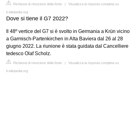
Richiesta di rimozione della fonte
|
Visualizza la risposta completa su
it.wikipedia.org
Dove si tiene il G7 2022?
Il 48º vertice del G7 si è svolto in Germania a Krün vicino
a Garmisch-Partenkirchen in Alta Baviera dal 26 al 28
giugno 2022. La riunione è stata guidata dal Cancelliere
tedesco Olaf Scholz.
Richiesta di rimozione della fonte
|
Visualizza la risposta completa su
it.wikipedia.org