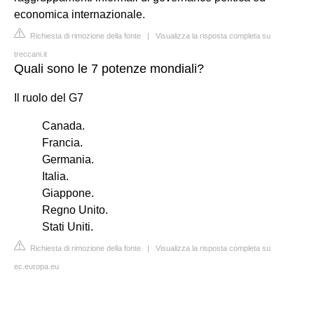
economica internazionale.
Richiesta di rimozione della fonte
|
Visualizza la risposta completa su
treccani.it
Quali sono le 7 potenze mondiali?
Il ruolo del G7
Canada.
Francia.
Germania.
Italia.
Giappone.
Regno Unito.
Stati Uniti.
Richiesta di rimozione della fonte
|
Visualizza la risposta completa su
ec.europa.eu