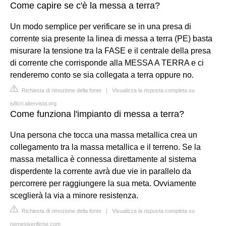
Come capire se c'è la messa a terra?
Un modo semplice per verificare se in una presa di
corrente sia presente la linea di messa a terra (PE) basta
misurare la tensione tra la FASE e il centrale della presa
di corrente che corrisponde alla MESSA A TERRA e ci
renderemo conto se sia collegata a terra oppure no.
Richiesta di rimozione della fonte
|
Visualizza la risposta completa su
iu8cri.altervista.org
Come funziona l'impianto di messa a terra?
Una persona che tocca una massa metallica crea un
collegamento tra la massa metallica e il terreno. Se la
massa metallica è connessa direttamente al sistema
disperdente la corrente avrà due vie in parallelo da
percorrere per raggiungere la sua meta. Ovviamente
sceglierà la via a minore resistenza.
Richiesta di rimozione della fonte
|
Visualizza la risposta completa su
nemesiverifiche.com