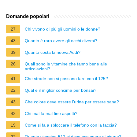
Domande popolari
27
Chi vivono di più gli uomini o le donne?
43
Quanto è raro avere gli occhi diversi?
39
Quanto costa la nuova Audi?
26
Quali sono le vitamine che fanno bene alle
articolazioni?
41
Che strade non si possono fare con il 125?
22
Qual è il miglior concime per bonsai?
43
Che colore deve essere l'urina per essere sana?
42
Chi mal fa mal fine aspetti?
19
Come si fa a sbloccare il telefono con la faccia?
22
Quanta vitamina B12 si deve assumere al giorno?