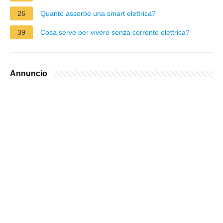
26
Quanto assorbe una smart elettrica?
39
Cosa serve per vivere senza corrente elettrica?
Annuncio