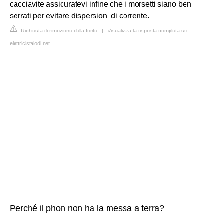
cacciavite assicuratevi infine che i morsetti siano ben
serrati per evitare dispersioni di corrente.
Richiesta di rimozione della fonte
|
Visualizza la risposta completa su
elettricistalodi.net
Perché il phon non ha la messa a terra?