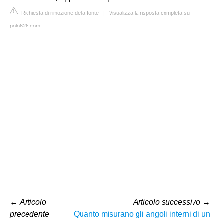
Richiesta di rimozione della fonte
|
Visualizza la risposta completa su
polo626.com
←
Articolo
Articolo successivo
→
precedente
Quanto misurano gli angoli interni di un