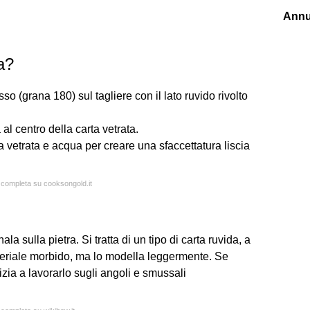
Annu
a?
so (grana 180) sul tagliere con il lato ruvido rivolto
al centro della carta vetrata.
ta vetrata e acqua per creare una sfaccettatura liscia
a completa su cooksongold.it
la sulla pietra. Si tratta di un tipo di carta ruvida, a
ateriale morbido, ma lo modella leggermente. Se
zia a lavorarlo sugli angoli e smussali