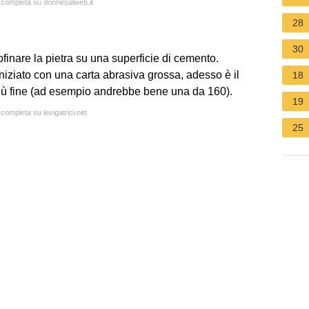
a completa su donnesulweb.it
28
30
ofinare la pietra su una superficie di cemento.
niziato con una carta abrasiva grossa, adesso è il
18
ù fine (ad esempio andrebbe bene una da 160).
19
 completa su levigatrici.net
25