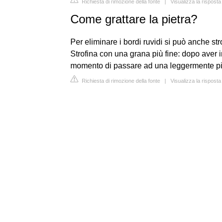
Richiesta di rimozione della fonte
|
Visualizza la rispost
Come grattare la pietra?
Per eliminare i bordi ruvidi si può anche str
Strofina con una grana più fine: dopo aver i
momento di passare ad una leggermente pi
Richiesta di rimozione della fonte
|
Visualizza la risposta