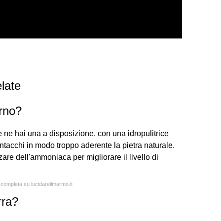
late
erno?
se ne hai una a disposizione, con una idropulitrice
ntacchi in modo troppo aderente la pietra naturale.
zare dell'ammoniaca per migliorare il livello di
a completa su lucidareilmarmo.it
rra?