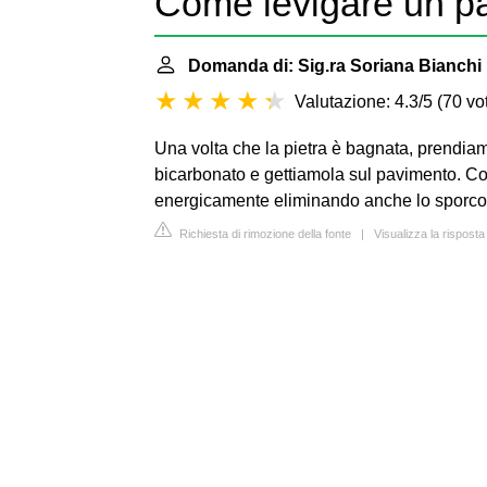
Come levigare un pa
Domanda di: Sig.ra Soriana Bianchi
Valutazione: 4.3/5
(
70 vot
Una volta che la pietra è bagnata, prendia
bicarbonato e gettiamola sul pavimento. Co
energicamente eliminando anche lo sporco 
Richiesta di rimozione della fonte
|
Visualizza la rispost