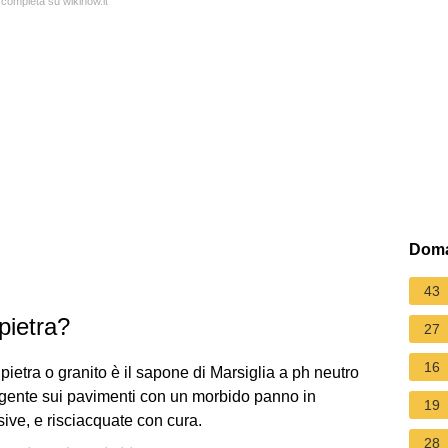
 completa su wikihow.it
Doma
43
pietra?
27
16
pietra o granito è il sapone di Marsiglia a ph neutro
ergente sui pavimenti con un morbido panno in
19
sive, e risciacquate con cura.
28