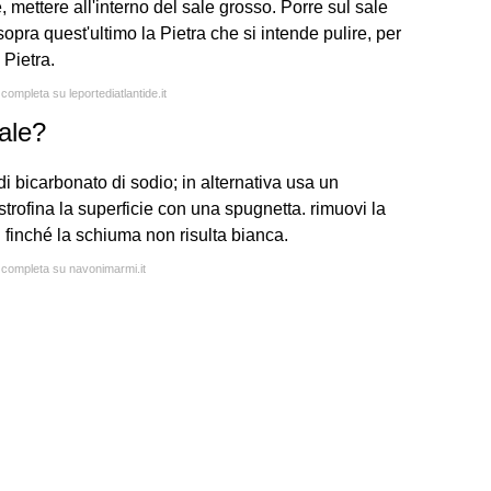
, mettere all'interno del sale grosso. Porre sul sale
 sopra quest'ultimo la Pietra che si intende pulire, per
 Pietra.
 completa su leportediatlantide.it
ale?
 di bicarbonato di sodio; in alternativa usa un
strofina la superficie con una spugnetta. rimuovi la
 finché la schiuma non risulta bianca.
a completa su navonimarmi.it