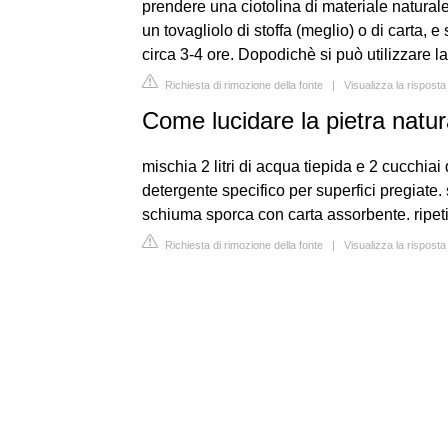
prendere una ciotolina di materiale naturale
un tovagliolo di stoffa (meglio) o di carta, e
circa 3-4 ore. Dopodichè si può utilizzare la
Richiesta di rimozione della fonte
|
Visualizza la risposta
Come lucidare la pietra natur
mischia 2 litri di acqua tiepida e 2 cucchiai
detergente specifico per superfici pregiate. 
schiuma sporca con carta assorbente. ripeti
Richiesta di rimozione della fonte
|
Visualizza la rispost