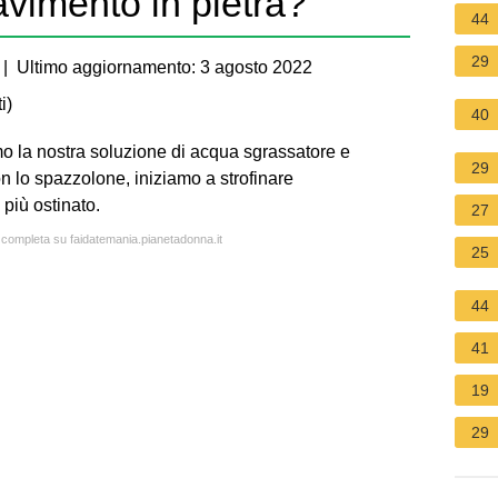
vimento in pietra?
44
29
| Ultimo aggiornamento: 3 agosto 2022
i
)
40
mo la nostra soluzione di acqua sgrassatore e
29
n lo spazzolone, iniziamo a strofinare
più ostinato.
27
a completa su faidatemania.pianetadonna.it
25
44
41
19
29