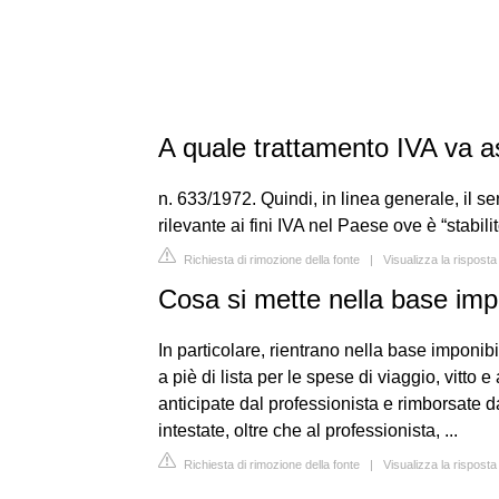
A quale trattamento IVA va as
n. 633/1972. Quindi, in linea generale, il se
rilevante ai fini IVA nel Paese ove è “stabilit
Richiesta di rimozione della fonte
|
Visualizza la rispost
Cosa si mette nella base imp
In particolare, rientrano nella base imponibi
a piè di lista per le spese di viaggio, vitto
anticipate dal professionista e rimborsate d
intestate, oltre che al professionista, ...
Richiesta di rimozione della fonte
|
Visualizza la rispost