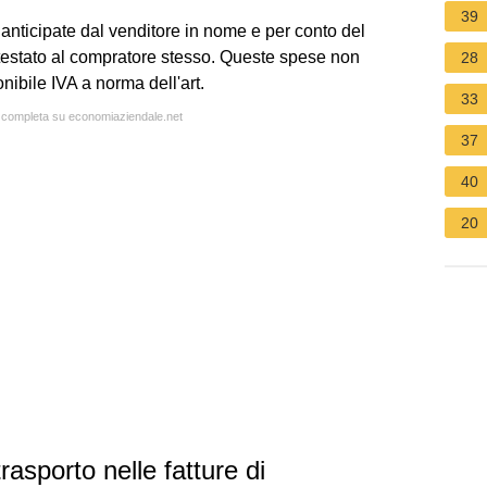
39
nticipate dal venditore in nome e per conto del
testato al compratore stesso. Queste spese non
28
ibile IVA a norma dell'art.
33
a completa su economiaziendale.net
37
40
20
sporto nelle fatture di