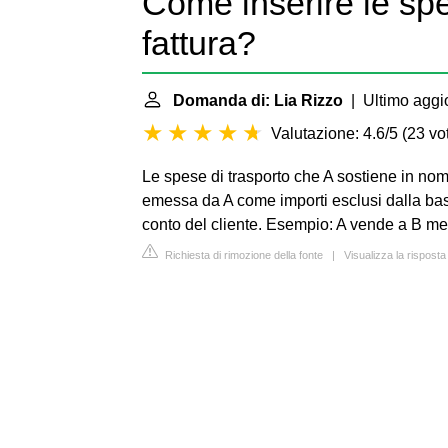
Come inserire le spe
fattura?
Domanda di: Lia Rizzo
| Ultimo aggi
Valutazione: 4.6/5
(
23 vot
Le spese di trasporto che A sostiene in nom
emessa da A come importi esclusi dalla bas
conto del cliente. Esempio: A vende a B me
Richiesta di rimozione della fonte
|
Visualizza la risposta