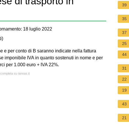
se di trasporto in
39
35
ornamento: 18 luglio 2022
37
i
)
25
e e per conto di B saranno indicate nella fattura
44
e imponibile IVA in quanto sostenuti in nome e per
rci per 1.000 euro + IVA 22%.
31
 completa su iannas.it
22
19
43
21