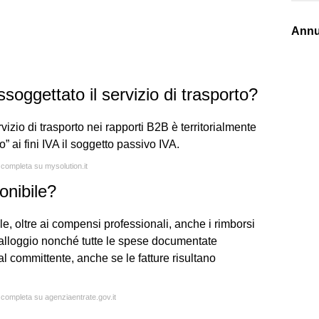
Annu
soggettato il servizio di trasporto?
rvizio di trasporto nei rapporti B2B è territorialmente
o” ai fini IVA il soggetto passivo IVA.
a completa su mysolution.it
onibile?
le, oltre ai compensi professionali, anche i rimborsi
 e alloggio nonché tutte le spese documentate
al committente, anche se le fatture risultano
a completa su agenziaentrate.gov.it