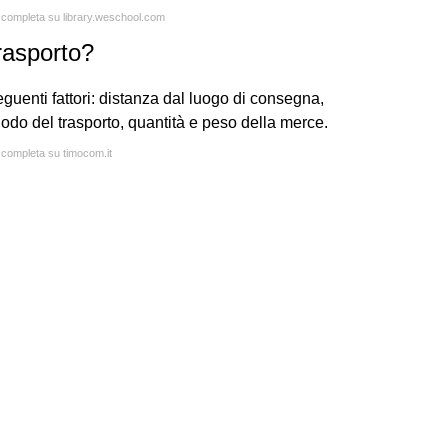
a completa su library.weschool.com
trasporto?
seguenti fattori: distanza dal luogo di consegna,
iodo del trasporto, quantità e peso della merce.
a completa su timocom.it