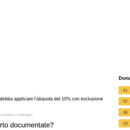
Doma
41
si debba applicare l'aliquota del 10% con esclusione
37
36
completa su italiaoggi.it
orto documentate?
20