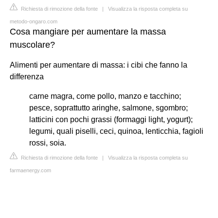
Richiesta di rimozione della fonte
|
Visualizza la risposta completa su
metodo-ongaro.com
Cosa mangiare per aumentare la massa
muscolare?
Alimenti per aumentare di massa: i cibi che fanno la
differenza
carne magra, come pollo, manzo e tacchino;
pesce, soprattutto aringhe, salmone, sgombro;
latticini con pochi grassi (formaggi light, yogurt);
legumi, quali piselli, ceci, quinoa, lenticchia, fagioli
rossi, soia.
Richiesta di rimozione della fonte
|
Visualizza la risposta completa su
farmaenergy.com