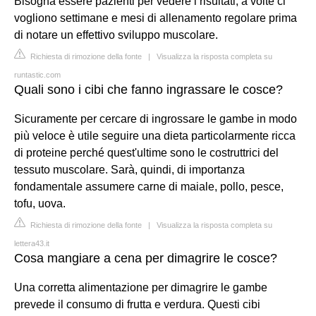
Bisogna essere pazienti per vedere i risultati, a volte ci
vogliono settimane e mesi di allenamento regolare prima
di notare un effettivo sviluppo muscolare.
Richiesta di rimozione della fonte
|
Visualizza la risposta completa su
runtastic.com
Quali sono i cibi che fanno ingrassare le cosce?
Sicuramente per cercare di ingrossare le gambe in modo
più veloce è utile seguire una dieta particolarmente ricca
di proteine perché quest'ultime sono le costruttrici del
tessuto muscolare. Sarà, quindi, di importanza
fondamentale assumere carne di maiale, pollo, pesce,
tofu, uova.
Richiesta di rimozione della fonte
|
Visualizza la risposta completa su
lettera43.it
Cosa mangiare a cena per dimagrire le cosce?
Una corretta alimentazione per dimagrire le gambe
prevede il consumo di frutta e verdura. Questi cibi