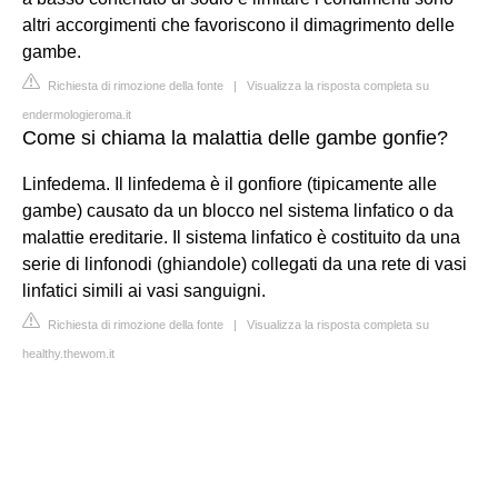
altri accorgimenti che favoriscono il dimagrimento delle
gambe.
Richiesta di rimozione della fonte
|
Visualizza la risposta completa su
endermologieroma.it
Come si chiama la malattia delle gambe gonfie?
Linfedema. Il linfedema è il gonfiore (tipicamente alle
gambe) causato da un blocco nel sistema linfatico o da
malattie ereditarie. Il sistema linfatico è costituito da una
serie di linfonodi (ghiandole) collegati da una rete di vasi
linfatici simili ai vasi sanguigni.
Richiesta di rimozione della fonte
|
Visualizza la risposta completa su
healthy.thewom.it