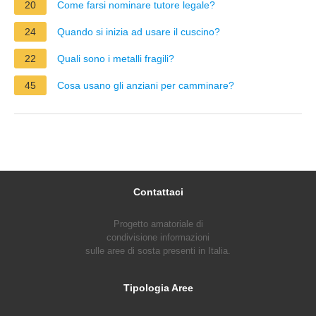
20
Come farsi nominare tutore legale?
24
Quando si inizia ad usare il cuscino?
22
Quali sono i metalli fragili?
45
Cosa usano gli anziani per camminare?
Contattaci
Progetto amatoriale di
condivisione informazioni
sulle aree di sosta presenti in Italia.
Tipologia Aree