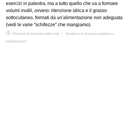
esercizi in palestra, ma a tutto quello che va a formare
volumi inutili, ovvero: ritenzione idrica e il grasso
sottocutaneo, formati da un'alimentazione non adeguata
(vedi le varie “schifezze” che mangiamo).
Richiesta di rimozione della fonte
|
Visualizza la risposta completa su
wellnessport.it