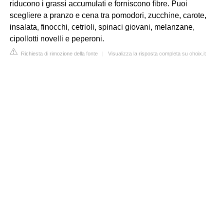
riducono i grassi accumulati e forniscono fibre. Puoi
scegliere a pranzo e cena tra pomodori, zucchine, carote,
insalata, finocchi, cetrioli, spinaci giovani, melanzane,
cipollotti novelli e peperoni.
Richiesta di rimozione della fonte
|
Visualizza la risposta completa su choix.it