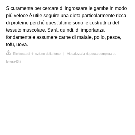
Sicuramente per cercare di ingrossare le gambe in modo
più veloce è utile seguire una dieta particolarmente ricca
di proteine perché quest'ultime sono le costruttrici del
tessuto muscolare. Sarà, quindi, di importanza
fondamentale assumere carne di maiale, pollo, pesce,
tofu, uova.
Richiesta di rimozione della fonte
|
Visualizza la risposta completa su
lettera43.it