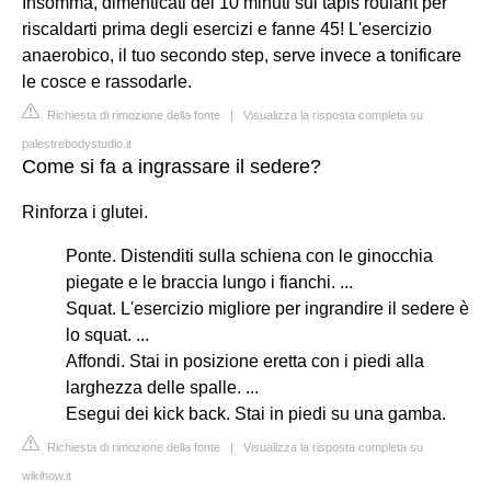
Insomma, dimenticati dei 10 minuti sul tapis roulant per
riscaldarti prima degli esercizi e fanne 45! L'esercizio
anaerobico, il tuo secondo step, serve invece a tonificare
le cosce e rassodarle.
Richiesta di rimozione della fonte
|
Visualizza la risposta completa su
palestrebodystudio.it
Come si fa a ingrassare il sedere?
Rinforza i glutei.
Ponte. Distenditi sulla schiena con le ginocchia
piegate e le braccia lungo i fianchi. ...
Squat. L'esercizio migliore per ingrandire il sedere è
lo squat. ...
Affondi. Stai in posizione eretta con i piedi alla
larghezza delle spalle. ...
Esegui dei kick back. Stai in piedi su una gamba.
Richiesta di rimozione della fonte
|
Visualizza la risposta completa su
wikihow.it