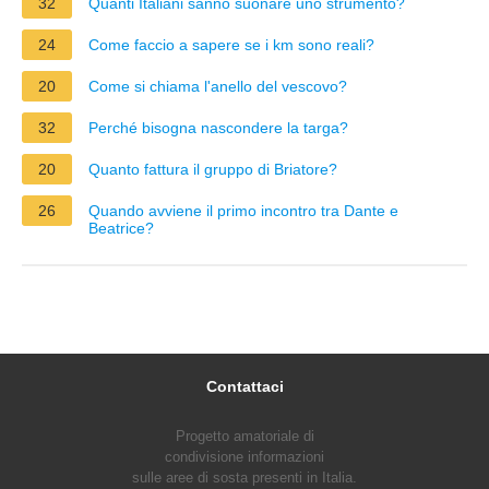
32
Quanti Italiani sanno suonare uno strumento?
24
Come faccio a sapere se i km sono reali?
20
Come si chiama l'anello del vescovo?
32
Perché bisogna nascondere la targa?
20
Quanto fattura il gruppo di Briatore?
26
Quando avviene il primo incontro tra Dante e
Beatrice?
Contattaci
Progetto amatoriale di
condivisione informazioni
sulle aree di sosta presenti in Italia.