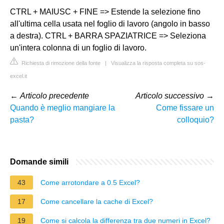
CTRL + MAIUSC + FINE => Estende la selezione fino
all'ultima cella usata nel foglio di lavoro (angolo in basso
a destra). CTRL + BARRA SPAZIATRICE => Seleziona
un'intera colonna di un foglio di lavoro.
Richiesta di rimozione della fonte
|
Visualizza la risposta completa su sos-
excel.it
←
Articolo precedente
Articolo successivo
→
Quando è meglio mangiare la
Come fissare un
pasta?
colloquio?
Domande simili
43
Come arrotondare a 0.5 Excel?
17
Come cancellare la cache di Excel?
19
Come si calcola la differenza tra due numeri in Excel?