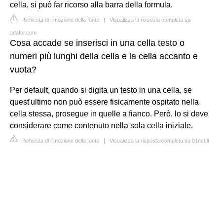
cella, si può far ricorso alla barra della formula.
Richiesta di rimozione della fonte
|
Visualizza la risposta completa su
adafor.com
Cosa accade se inserisci in una cella testo o
numeri più lunghi della cella e la cella accanto e
vuota?
Per default, quando si digita un testo in una cella, se
quest'ultimo non può essere fisicamente ospitato nella
cella stessa, prosegue in quelle a fianco. Però, lo si deve
considerare come contenuto nella sola cella iniziale.
Richiesta di rimozione della fonte
|
Visualizza la risposta completa su 01net.it