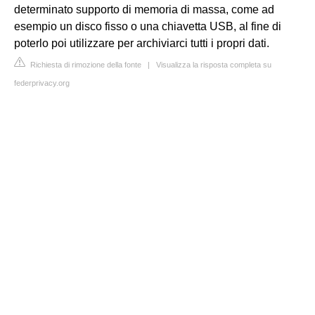
determinato supporto di memoria di massa, come ad
esempio un disco fisso o una chiavetta USB, al fine di
poterlo poi utilizzare per archiviarci tutti i propri dati.
Richiesta di rimozione della fonte
|
Visualizza la risposta completa su
federprivacy.org