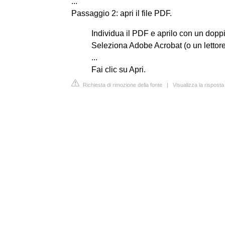
...
Passaggio 2: apri il file PDF.
Individua il PDF e aprilo con un doppi
Seleziona Adobe Acrobat (o un lettore 
...
Fai clic su Apri.
Richiesta di rimozione della fonte
|
Visualizza la rispos