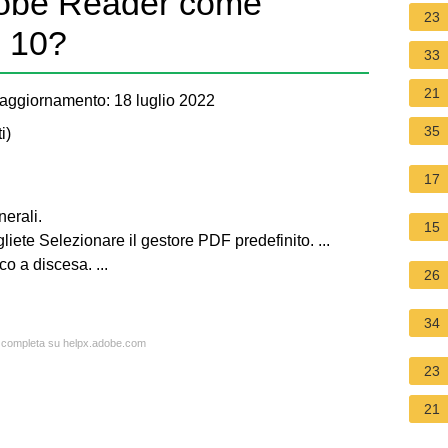
obe Reader come
23
s 10?
33
21
aggiornamento: 18 luglio 2022
35
i
)
17
erali.
15
iete Selezionare il gestore PDF predefinito. ...
o a discesa. ...
26
34
ta completa su helpx.adobe.com
23
21