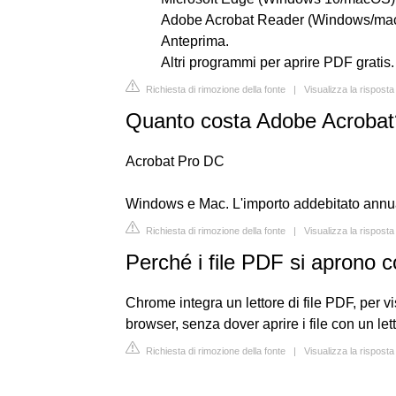
Adobe Acrobat Reader (Windows/ma
Anteprima.
Altri programmi per aprire PDF gratis.
Richiesta di rimozione della fonte
|
Visualizza la risposta
Quanto costa Adobe Acrobat
Acrobat Pro DC
Windows e Mac. L'importo addebitato ann
Richiesta di rimozione della fonte
|
Visualizza la rispos
Perché i file PDF si aprono
Chrome integra un lettore di file PDF, per vi
browser, senza dover aprire i file con un l
Richiesta di rimozione della fonte
|
Visualizza la risposta