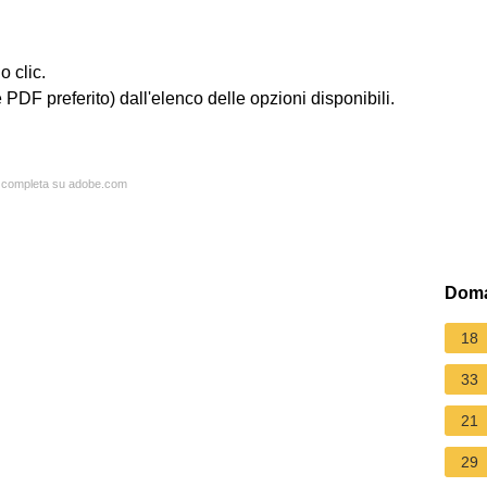
o clic.
PDF preferito) dall'elenco delle opzioni disponibili.
ta completa su adobe.com
Doma
18
33
21
29