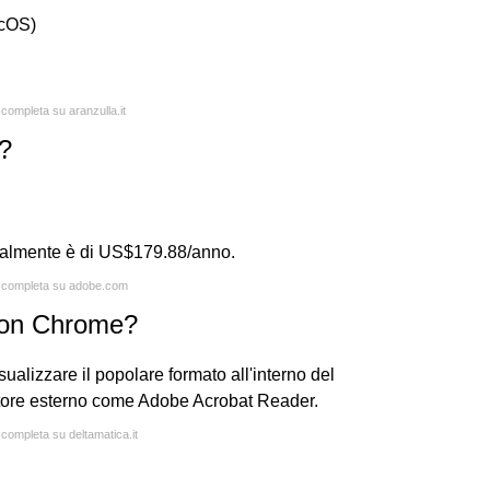
cOS)
 completa su aranzulla.it
?
ualmente è di US$179.88/anno.
ta completa su adobe.com
 con Chrome?
sualizzare il popolare formato all'interno del
ettore esterno come Adobe Acrobat Reader.
 completa su deltamatica.it