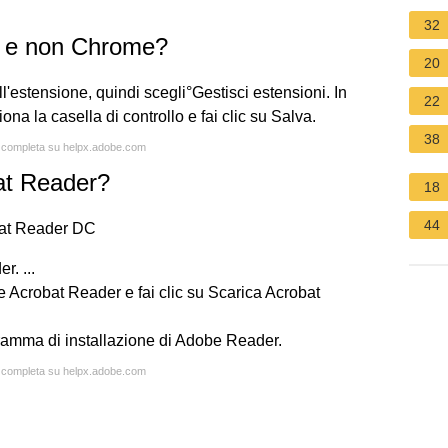
32
 e non Chrome?
20
ll'estensione, quindi scegli°Gestisci estensioni. In
22
na la casella di controllo e fai clic su Salva.
38
ta completa su helpx.adobe.com
at Reader?
18
44
bat Reader DC
r. ...
Acrobat Reader e fai clic su Scarica Acrobat
ogramma di installazione di Adobe Reader.
ta completa su helpx.adobe.com