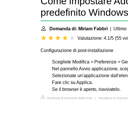
Come impostare Ad
predefinito Window
Domanda di: Miriam Fabbri
| Ultimo 
Valutazione: 4.1/5
(
55 vot
Configurazione di post-installazione
Scegliete Modifica > Preferenze > Gen
Nel pannello Avvio applicazione, scegl
Selezionate un'applicazione dall'elenc
Fare clic su Applica.
Se il browser è aperto, riavviatelo.
Richiesta di rimozione della fonte
|
Visualizza la rispos