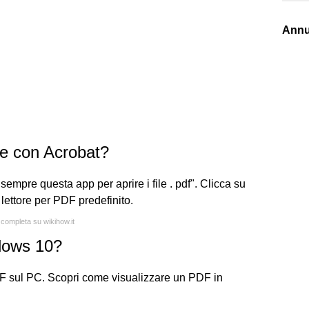
Annu
e con Acrobat?
empre questa app per aprire i file . pdf". Clicca su
lettore per PDF predefinito.
 completa su wikihow.it
dows 10?
DF sul PC. Scopri come visualizzare un PDF in