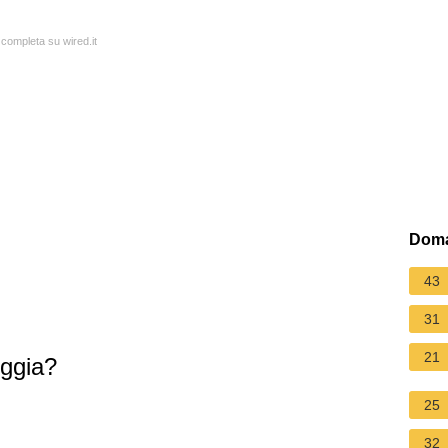
 completa su wired.it
Doma
43
31
21
eggia?
25
32