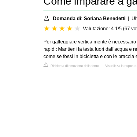
Come imparare a gal
Domanda di: Soriana Benedetti
| Ult
Valutazione: 4.1/5
(
67 vot
Per galleggiare verticalmente è necessari
rapidi: Mantieni la testa fuori dall'acqua 
come se fossi in bicicletta e con le braccia 
Richiesta di rimozione della fonte
|
Visualizza la risposta