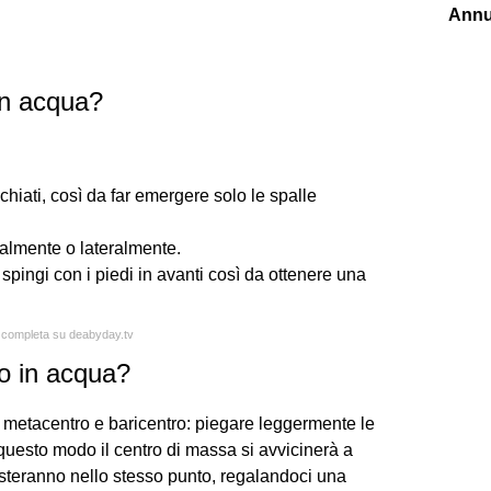
Annu
in acqua?
hiati, così da far emergere solo le spalle
talmente o lateralmente.
e spingi con i piedi in avanti così da ottenere una
a completa su deabyday.tv
o in acqua?
e metacentro e baricentro: piegare leggermente le
questo modo il centro di massa si avvicinerà a
isteranno nello stesso punto, regalandoci una