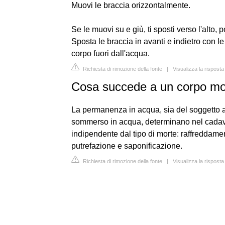
Muovi le braccia orizzontalmente.
Se le muovi su e giù, ti sposti verso l'alto, 
Sposta le braccia in avanti e indietro con l
corpo fuori dall'acqua.
Richiesta di rimozione della fonte
|
Visualizza la risposta
Cosa succede a un corpo mo
La permanenza in acqua, sia del soggetto 
sommerso in acqua, determinano nel cadaver
indipendente dal tipo di morte: raffreddam
putrefazione e saponificazione.
Richiesta di rimozione della fonte
|
Visualizza la risposta