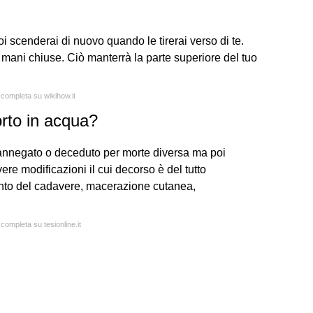
poi scenderai di nuovo quando le tirerai verso di te.
e mani chiuse. Ciò manterrà la parte superiore del tuo
 completa su wikihow.it
rto in acqua?
annegato o deceduto per morte diversa ma poi
e modificazioni il cui decorso è del tutto
ento del cadavere, macerazione cutanea,
 completa su tesionline.it