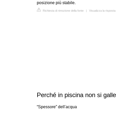
posizione più stabile.
Richiesta di rimozione della fonte
|
Visualizza la risposta
Perché in piscina non si gall
“Spessore” dell'acqua