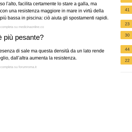
o l'alto, facilita certamente lo stare a galla, ma
41
 con una resistenza maggiore in mare in virtù della
ù bassa in piscina: ciò aiuta gli spostamenti rapidi.
23
a completa su medicinaonline.co
30
 è più pesante?
44
resenza di sale ma questa densità da un lato rende
lio, dall'altra aumenta la resistenza.
22
a completa su forumroma.it