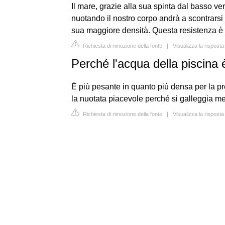
Il mare, grazie alla sua spinta dal basso vers
nuotando il nostro corpo andrà a scontrarsi
sua maggiore densità. Questa resistenza è pi
Richiesta di rimozione della fonte
|
Visualizza la rispost
Perché l'acqua della piscina
È più pesante in quanto più densa per la p
la nuotata piacevole perché si galleggia meg
Richiesta di rimozione della fonte
|
Visualizza la rispost