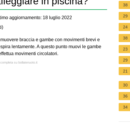
leggiare in piscina?
38
29
imo aggiornamento: 18 luglio 2022
i
)
24
38
o muovere braccia e gambe con movimenti brevi e
e respira lentamente. A questo punto muovi le gambe
23
effettua movimenti circolatori.
29
 completa su bollatenuoto.it
21
30
36
34