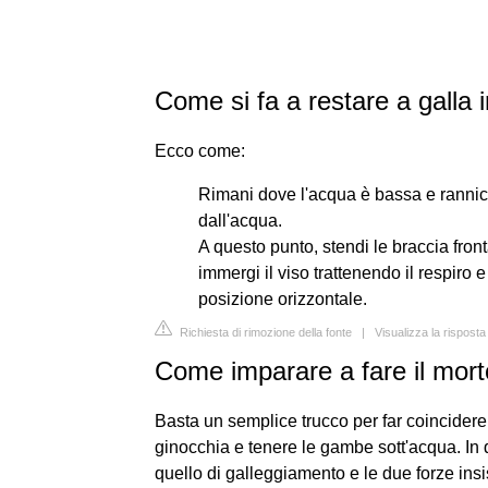
Come si fa a restare a galla 
Ecco come:
Rimani dove l'acqua è bassa e rannicc
dall'acqua.
A questo punto, stendi le braccia fron
immergi il viso trattenendo il respiro 
posizione orizzontale.
Richiesta di rimozione della fonte
|
Visualizza la rispost
Come imparare a fare il mort
Basta un semplice trucco per far coincider
ginocchia e tenere le gambe sott'acqua. In 
quello di galleggiamento e le due forze ins