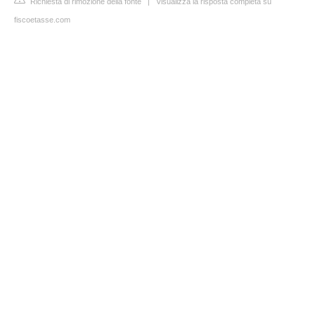
Richiesta di rimozione della fonte
|
Visualizza la risposta completa su
fiscoetasse.com