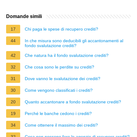
Domande simili
17
Chi paga le spese di recupero crediti?
44
In che misura sono deducibili gli accantonamenti al
fondo svalutazione crediti?
42
Che natura ha il fondo svalutazione crediti?
32
Che cosa sono le perdite su crediti?
31
Dove vanno le svalutazione dei crediti?
30
Come vengono classificati i crediti?
20
Quanto accantonare a fondo svalutazione crediti?
19
Perché le banche cedono i crediti?
34
Come ottenere il massimo dei crediti?
32
Cosa non possono fare le agenzie di recupero crediti?