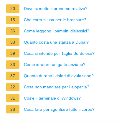
20
Dove si mette il pronome relativo?
15
Che carta si usa per le brochure?
36
Come leggono i bambini dislessici?
33
Quanto costa una stanza a Dubai?
39
Cosa si intende per Taglio Bordolese?
33
Come idratare un gatto anziano?
37
Quanto durano i dolori di ovulazione?
22
Cosa non mangiare per l alopecia?
31
Cos'è il terminale di Windows?
28
Cosa fare per sgonfiare tutto il corpo?