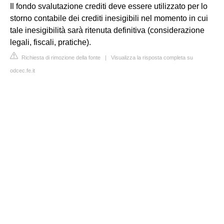
Il fondo svalutazione crediti deve essere utilizzato per lo
storno contabile dei crediti inesigibili nel momento in cui
tale inesigibilità sarà ritenuta definitiva (considerazione
legali, fiscali, pratiche).
Richiesta di rimozione della fonte
|
Visualizza la risposta completa su
odcec.fe.it