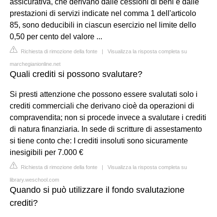
assicurativa, che derivano dalle cessioni di beni e dalle
prestazioni di servizi indicate nel comma 1 dell'articolo
85, sono deducibili in ciascun esercizio nel limite dello
0,50 per cento del valore ...
Richiesta di rimozione della fonte
|
Visualizza la risposta completa su
marchegianionline.net
Quali crediti si possono svalutare?
Si presti attenzione che possono essere svalutati solo i
crediti commerciali che derivano cioè da operazioni di
compravendita; non si procede invece a svalutare i crediti
di natura finanziaria. In sede di scritture di assestamento
si tiene conto che: I crediti insoluti sono sicuramente
inesigibili per 7.000 €
Richiesta di rimozione della fonte
|
Visualizza la risposta completa su
library.weschool.com
Quando si può utilizzare il fondo svalutazione
crediti?