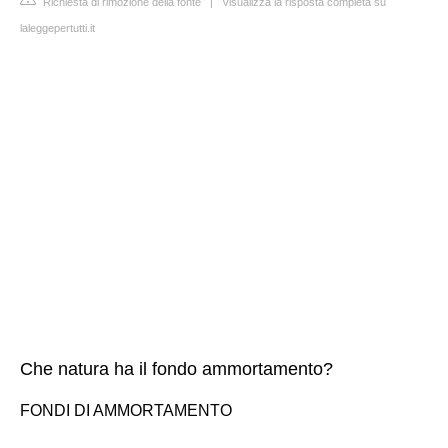
Richiesta di rimozione della fonte
|
Visualizza la risposta completa su
laleggepertutti.it
Che natura ha il fondo ammortamento?
FONDI DI AMMORTAMENTO