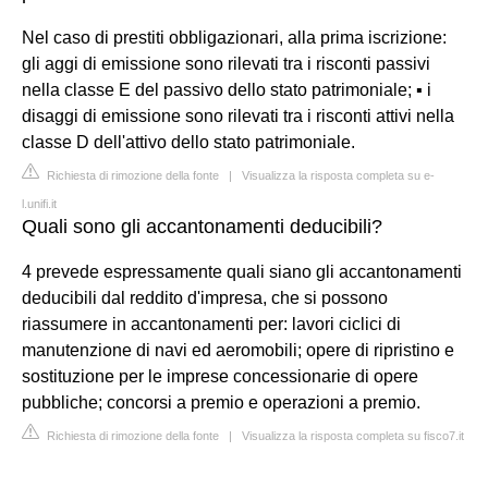
Nel caso di prestiti obbligazionari, alla prima iscrizione:
gli aggi di emissione sono rilevati tra i risconti passivi
nella classe E del passivo dello stato patrimoniale; ▪ i
disaggi di emissione sono rilevati tra i risconti attivi nella
classe D dell'attivo dello stato patrimoniale.
Richiesta di rimozione della fonte
|
Visualizza la risposta completa su e-
l.unifi.it
Quali sono gli accantonamenti deducibili?
4 prevede espressamente quali siano gli accantonamenti
deducibili dal reddito d'impresa, che si possono
riassumere in accantonamenti per: lavori ciclici di
manutenzione di navi ed aeromobili; opere di ripristino e
sostituzione per le imprese concessionarie di opere
pubbliche; concorsi a premio e operazioni a premio.
Richiesta di rimozione della fonte
|
Visualizza la risposta completa su fisco7.it