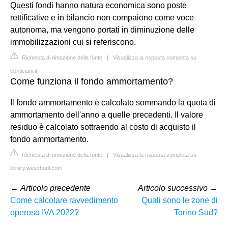
Questi fondi hanno natura economica sono poste
rettificative e in bilancio non compaiono come voce
autonoma, ma vengono portati in diminuzione delle
immobilizzazioni cui si referiscono.
Richiesta di rimozione della fonte
|
Visualizza la risposta completa su
conticiani.it
Come funziona il fondo ammortamento?
Il fondo ammortamento è calcolato sommando la quota di
ammortamento dell'anno a quelle precedenti. Il valore
residuo è calcolato sottraendo al costo di acquisto il
fondo ammortamento.
Richiesta di rimozione della fonte
|
Visualizza la risposta completa su
library.weschool.com
←
Articolo precedente
Articolo successivo
→
Come calcolare ravvedimento
Quali sono le zone di
operoso IVA 2022?
Torino Sud?