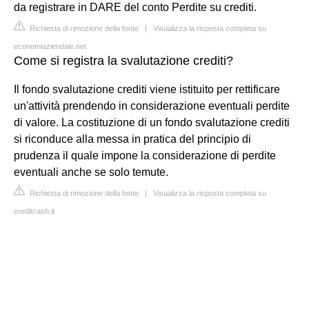
da registrare in DARE del conto Perdite su crediti.
Richiesta di rimozione della fonte
|
Visualizza la risposta completa su
economiaziendale.net
Come si registra la svalutazione crediti?
Il fondo svalutazione crediti viene istituito per rettificare
un'attività prendendo in considerazione eventuali perdite
di valore. La costituzione di un fondo svalutazione crediti
si riconduce alla messa in pratica del principio di
prudenza il quale impone la considerazione di perdite
eventuali anche se solo temute.
Richiesta di rimozione della fonte
|
Visualizza la risposta completa su
creditcash.it