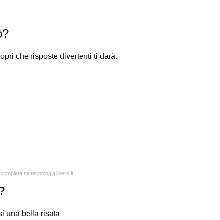
o?
ri che risposte divertenti ti darà:
 completa su tecnologia.libero.it
?
si una bella risata