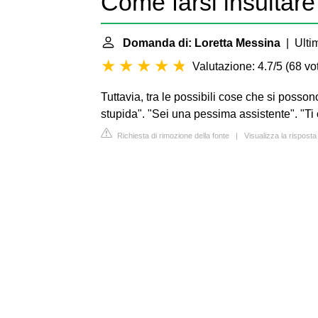
Come farsi insultare
Domanda di: Loretta Messina
| Ulti
Valutazione: 4.7/5
(
68 vot
Tuttavia, tra le possibili cose che si possono
stupida". "Sei una pessima assistente". "Ti 
Richiesta di rimozione della fonte
|
Visualizza la rispos