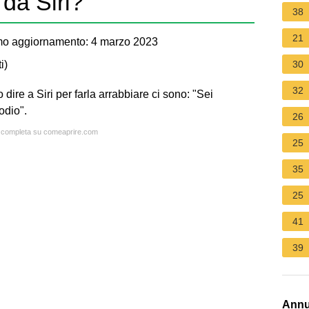
 da Siri?
38
21
mo aggiornamento: 4 marzo 2023
i
)
30
32
 dire a Siri per farla arrabbiare ci sono: "Sei
odio".
26
ta completa su comeaprire.com
25
35
25
41
39
Annu