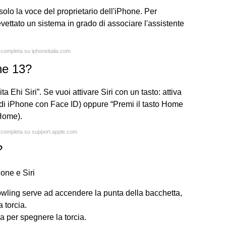
solo la voce del proprietario dell'iPhone. Per
vettato un sistema in grado di associare l'assistente
a completa su iphoneitalia.com
ne 13?
ita Ehi Siri”. Se vuoi attivare Siri con un tasto: attiva
lli di iPhone con Face ID) oppure “Premi il tasto Home
 Home).
a completa su support.apple.com
?
hone e Siri
Rowling serve ad accendere la punta della bacchetta,
 torcia.
usa per spegnere la torcia.