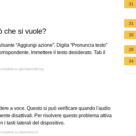
31
31
iò che si vuole?
39
ulsante “Aggiungi azione”. Digita “Pronuncia testo”
28
orrispondente. Immettere il testo desiderato. Tab il
34
 completa su giochipertutti.org
dere a voce. Questo si può verificare quando l'audio
ente disattivati. Per risolvere questo problema attiva
i tasti laterali del dispositivo.
 completa su riparostore.it