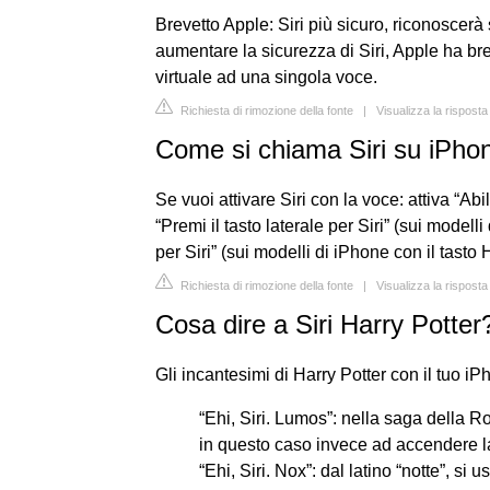
Brevetto Apple: Siri più sicuro, riconoscerà 
aumentare la sicurezza di Siri, Apple ha bre
virtuale ad una singola voce.
Richiesta di rimozione della fonte
|
Visualizza la rispost
Come si chiama Siri su iPho
Se vuoi attivare Siri con la voce: attiva “Abil
“Premi il tasto laterale per Siri” (sui mode
per Siri” (sui modelli di iPhone con il tasto
Richiesta di rimozione della fonte
|
Visualizza la rispost
Cosa dire a Siri Harry Potter
Gli incantesimi di Harry Potter con il tuo iP
“Ehi, Siri. Lumos”: nella saga della 
in questo caso invece ad accendere la
“Ehi, Siri. Nox”: dal latino “notte”, si 