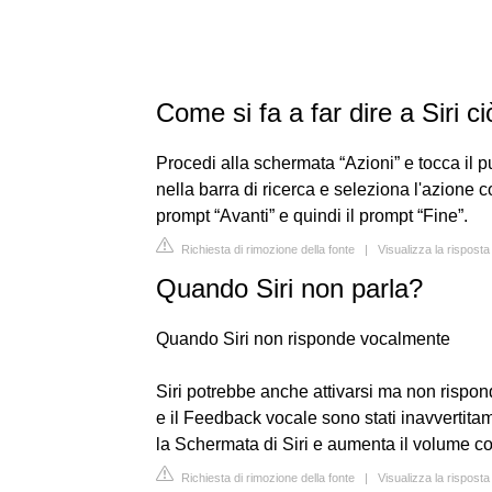
Come si fa a far dire a Siri c
Procedi alla schermata “Azioni” e tocca il p
nella barra di ricerca e seleziona l'azione c
prompt “Avanti” e quindi il prompt “Fine”.
Richiesta di rimozione della fonte
|
Visualizza la risposta
Quando Siri non parla?
Quando Siri non risponde vocalmente
Siri potrebbe anche attivarsi ma non rispon
e il Feedback vocale sono stati inavvertitam
la Schermata di Siri e aumenta il volume con 
Richiesta di rimozione della fonte
|
Visualizza la risposta