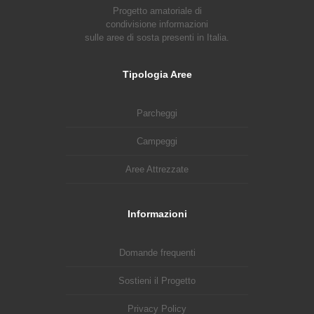
Progetto amatoriale di
condivisione informazioni
sulle aree di sosta presenti in Italia.
Tipologia Aree
Parcheggi
Campeggi
Aree Attrezzate
Informazioni
Domande frequenti
Sostieni il Progetto
Privacy Policy