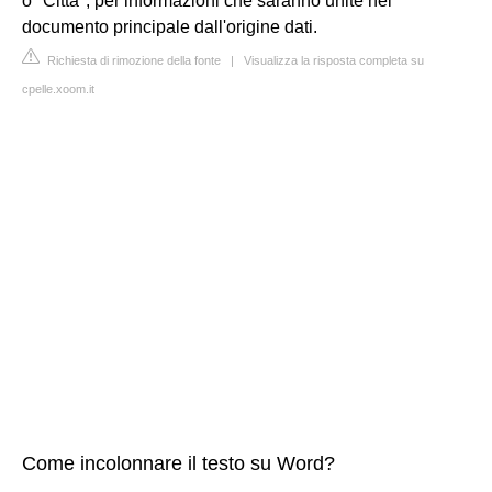
o "Città", per informazioni che saranno unite nel
documento principale dall'origine dati.
Richiesta di rimozione della fonte
|
Visualizza la risposta completa su
cpelle.xoom.it
Come incolonnare il testo su Word?