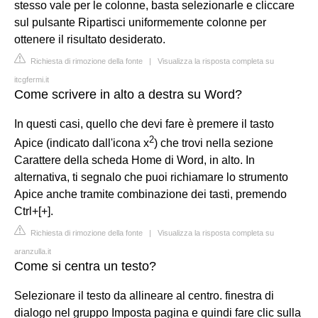
stesso vale per le colonne, basta selezionarle e cliccare
sul pulsante Ripartisci uniformemente colonne per
ottenere il risultato desiderato.
Richiesta di rimozione della fonte
|
Visualizza la risposta completa su
itcgfermi.it
Come scrivere in alto a destra su Word?
In questi casi, quello che devi fare è premere il tasto
2
Apice (indicato dall'icona x
) che trovi nella sezione
Carattere della scheda Home di Word, in alto. In
alternativa, ti segnalo che puoi richiamare lo strumento
Apice anche tramite combinazione dei tasti, premendo
Ctrl+[+].
Richiesta di rimozione della fonte
|
Visualizza la risposta completa su
aranzulla.it
Come si centra un testo?
Selezionare il testo da allineare al centro. finestra di
dialogo nel gruppo Imposta pagina e quindi fare clic sulla