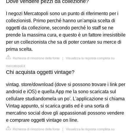
Dove vendere pezzi da collezione?
I negozi Mercatopoli sono un punto di riferimento per i
collezionisti. Primo perché hanno un'ampia scelta di
oggetti da collezione, secondo perché lo staff se ne
prende la massima cura, e questo è un fattore irresistibile
per un collezionista che sa di poter contare su merce di
prima scelta.
Richiesta di rimozione della fonte
|
Visualizza la risposta completa su
mercatopoli.it
Chi acquista oggetti vintage?
vintag. store/download (dove si possono trovare i link per
android e iOS) e quella App me la sono scaricata sul
cellulare studiandomela un po'. L'applicazione si chiama
Vintag appunto, si scarica gratis ed è una sorta di
mercatino social dove gli appassionati possono vendere
e comprare oggetti vintage on line.
Richiesta di rimozione della fonte
|
Visualizza la risposta completa su