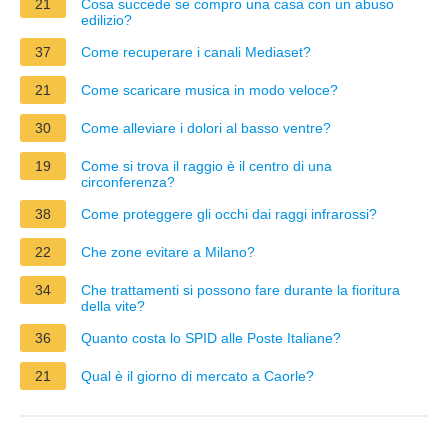
21
Cosa succede se compro una casa con un abuso
edilizio?
37
Come recuperare i canali Mediaset?
21
Come scaricare musica in modo veloce?
30
Come alleviare i dolori al basso ventre?
19
Come si trova il raggio è il centro di una
circonferenza?
38
Come proteggere gli occhi dai raggi infrarossi?
22
Che zone evitare a Milano?
34
Che trattamenti si possono fare durante la fioritura
della vite?
36
Quanto costa lo SPID alle Poste Italiane?
21
Qual è il giorno di mercato a Caorle?