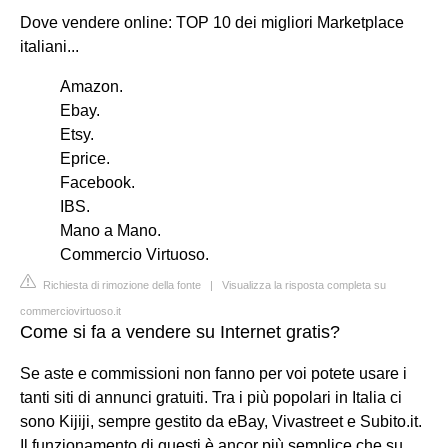
Dove vendere online: TOP 10 dei migliori Marketplace
italiani...
Amazon.
Ebay.
Etsy.
Eprice.
Facebook.
IBS.
Mano a Mano.
Commercio Virtuoso.
Richiesta di rimozione della fonte
|
Visualizza la risposta completa su
commerciovirtuoso.it
Come si fa a vendere su Internet gratis?
Se aste e commissioni non fanno per voi potete usare i
tanti siti di annunci gratuiti. Tra i più popolari in Italia ci
sono Kijiji, sempre gestito da eBay, Vivastreet e Subito.it.
Il funzionamento di questi è ancor più semplice che su