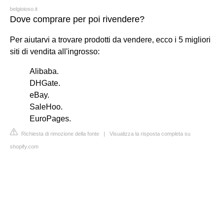
belgioioso.it
Dove comprare per poi rivendere?
Per aiutarvi a trovare prodotti da vendere, ecco i 5 migliori
siti di vendita all'ingrosso:
Alibaba.
DHGate.
eBay.
SaleHoo.
EuroPages.
Richiesta di rimozione della fonte
|
Visualizza la risposta completa su
shopify.com