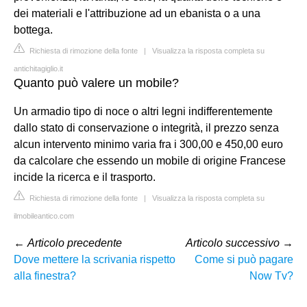
dei materiali e l'attribuzione ad un ebanista o a una
bottega.
Richiesta di rimozione della fonte
|
Visualizza la risposta completa su
antichitagiglio.it
Quanto può valere un mobile?
Un armadio tipo di noce o altri legni indifferentemente
dallo stato di conservazione o integrità, il prezzo senza
alcun intervento minimo varia fra i 300,00 e 450,00 euro
da calcolare che essendo un mobile di origine Francese
incide la ricerca e il trasporto.
Richiesta di rimozione della fonte
|
Visualizza la risposta completa su
ilmobileantico.com
←
Articolo precedente
Articolo successivo
→
Dove mettere la scrivania rispetto
Come si può pagare
alla finestra?
Now Tv?