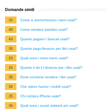
Domande simili
32
Come si ammortizzano i beni usati?
40
Come vendere bambini usati?
43
Quanto pagano i bancali usati?
35
Quanto paga Amazon per libri usati?
23
Quali sono i nomi meno usati?
24
Quanto ti dà il Libraccio per i libri usati?
35
Dove conviene vendere i libri usati?
26
Che valore hanno i mobili usati?
25
Chi compra iPhone usati?
34
Quali sono i social network più usati?