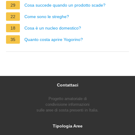
29
Cosa succede quando un prodotto scade?
22
Come sono le streghe?
18
Cosa è un nucleo domestico?
35
Quanto costa aprire Yogorino?
Contattaci
Progetto amatoriale di
condivisione informazioni
sulle aree di sosta presenti in Italia.
Tipologia Aree