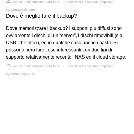
Richiesta di rimozione della fonte
|
Visualizza la risposta completa su
support.google.com
Dove è meglio fare il backup?
Dove memorizzare i backup? I supporti più diffusi sono
ovviamente i dischi di un “server”, i dischi rimovibili (sia
USB, che ottici), ed in qualche caso anche i nastri. Si
possono però fare cose interessanti con due tipi di
supporto relativamente recenti: i NAS ed il cloud storage.
Richiesta di rimozione della fonte
|
Visualizza la risposta completa su
cybersecurity360.it