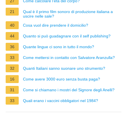
27
Come calcolare l'età del corpo?
21
Qual è il primo film sonoro di produzione italiana a
uscire nelle sale?
40
Cosa vuol dire prendere il domicilio?
44
Quanto si può guadagnare con il self publishing?
36
Quante lingue ci sono in tutto il mondo?
33
Come mettersi in contatto con Salvatore Aranzulla?
32
Quanti Italiani sanno suonare uno strumento?
16
Come avere 3000 euro senza busta paga?
31
Come si chiamano i mostri del Signore degli Anelli?
33
Quali erano i vaccini obbligatori nel 1984?