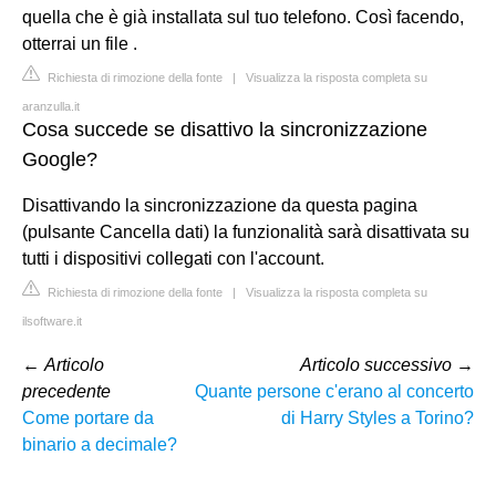
quella che è già installata sul tuo telefono. Così facendo,
otterrai un file .
Richiesta di rimozione della fonte
|
Visualizza la risposta completa su
aranzulla.it
Cosa succede se disattivo la sincronizzazione
Google?
Disattivando la sincronizzazione da questa pagina
(pulsante Cancella dati) la funzionalità sarà disattivata su
tutti i dispositivi collegati con l'account.
Richiesta di rimozione della fonte
|
Visualizza la risposta completa su
ilsoftware.it
←
Articolo
Articolo successivo
→
precedente
Quante persone c'erano al concerto
Come portare da
di Harry Styles a Torino?
binario a decimale?