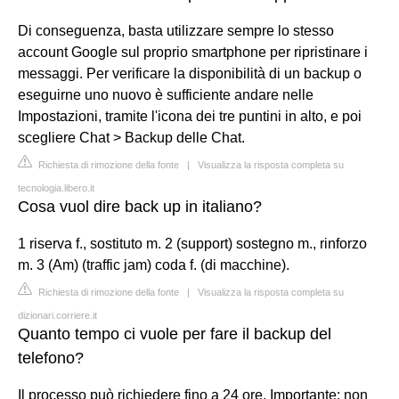
Di conseguenza, basta utilizzare sempre lo stesso
account Google sul proprio smartphone per ripristinare i
messaggi. Per verificare la disponibilità di un backup o
eseguirne uno nuovo è sufficiente andare nelle
Impostazioni, tramite l'icona dei tre puntini in alto, e poi
scegliere Chat > Backup delle Chat.
Richiesta di rimozione della fonte
|
Visualizza la risposta completa su
tecnologia.libero.it
Cosa vuol dire back up in italiano?
1 riserva f., sostituto m. 2 (support) sostegno m., rinforzo
m. 3 (Am) (traffic jam) coda f. (di macchine).
Richiesta di rimozione della fonte
|
Visualizza la risposta completa su
dizionari.corriere.it
Quanto tempo ci vuole per fare il backup del
telefono?
Il processo può richiedere fino a 24 ore. Importante: non