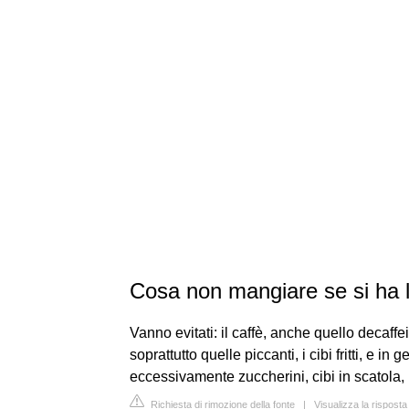
Cosa non mangiare se si ha l
Vanno evitati: il caffè, anche quello decaffei
soprattutto quelle piccanti, i cibi fritti, e i
eccessivamente zuccherini, cibi in scatola, 
Richiesta di rimozione della fonte
|
Visualizza la rispost