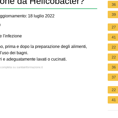
ione da Helicobacter?
36
39
ggiornamento: 18 luglio 2022
)
27
 l'infezione
41
rno, prima e dopo la preparazione degli alimenti,
22
l'uso dei bagni.
22
i e adeguatamente lavati o cucinati.
36
a completa su sanitainformazione.it
37
22
41