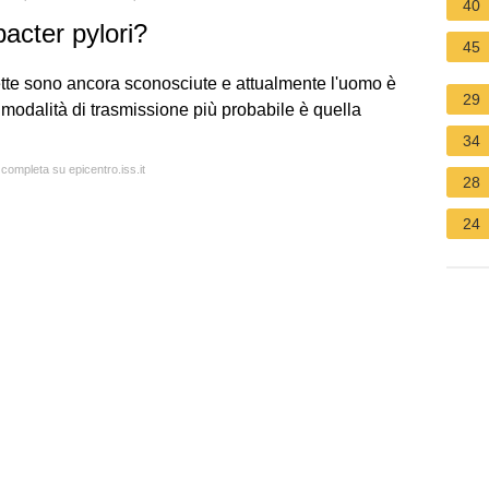
40
acter pylori?
45
mette sono ancora sconosciute e attualmente l'uomo è
29
a modalità di trasmissione più probabile è quella
34
 completa su epicentro.iss.it
28
24