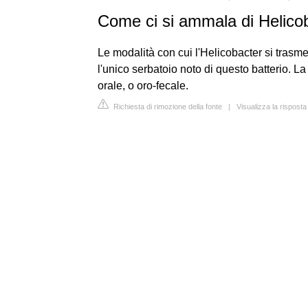
Come ci si ammala di Helicob
Le modalità con cui l'Helicobacter si tras
l'unico serbatoio noto di questo batterio. L
orale, o oro-fecale.
Richiesta di rimozione della fonte
|
Visualizza la risposta