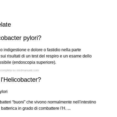
late
cobacter pylori?
no indigestione e dolore o fastidio nella parte
ui risultati di un test del respiro e un esame dello
sibile (endoscopia superiore).
ta completa su msdmanuals.com
l'Helicobacter?
ylori
a batteri “buoni” che vivono normalmente nell'intestino
batterica in grado di combattere l'H. ...