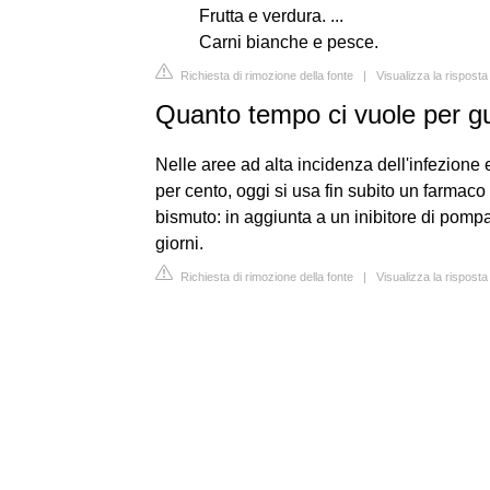
Frutta e verdura. ...
Carni bianche e pesce.
Richiesta di rimozione della fonte
|
Visualizza la rispost
Quanto tempo ci vuole per gu
Nelle aree ad alta incidenza dell'infezione e
per cento, oggi si usa fin subito un farmaco 
bismuto: in aggiunta a un inibitore di pomp
giorni.
Richiesta di rimozione della fonte
|
Visualizza la rispost