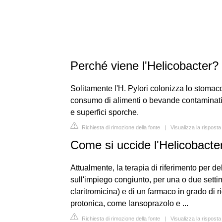
Perché viene l'Helicobacter?
Solitamente l'H. Pylori colonizza lo stomaco 
consumo di alimenti o bevande contaminati d
e superfici sporche.
Richiesta di rimozione della fonte
|
Visualizza la rispost
Come si uccide l'Helicobacte
Attualmente, la terapia di riferimento per de
sull'impiego congiunto, per una o due settim
claritromicina) e di un farmaco in grado di ri
protonica, come lansoprazolo e ...
Richiesta di rimozione della fonte
|
Visualizza la rispost