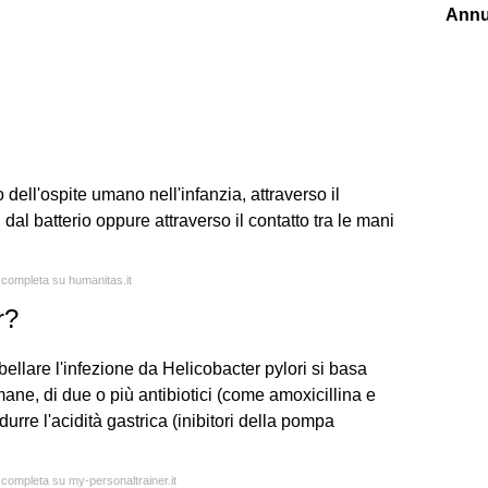
Annu
dell'ospite umano nell'infanzia, attraverso il
al batterio oppure attraverso il contatto tra le mani
a completa su humanitas.it
r?
bellare l'infezione da Helicobacter pylori si basa
ane, di due o più antibiotici (come amoxicillina e
durre l'acidità gastrica (inibitori della pompa
a completa su my-personaltrainer.it