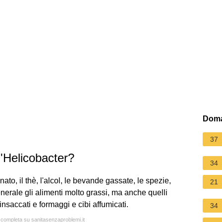
Doma
37
'Helicobacter?
34
nato, il thè, l'alcol, le bevande gassate, le spezie,
21
n generale gli alimenti molto grassi, ma anche quelli
insaccati e formaggi e cibi affumicati.
34
a completa su sanitasenzaproblemi.it