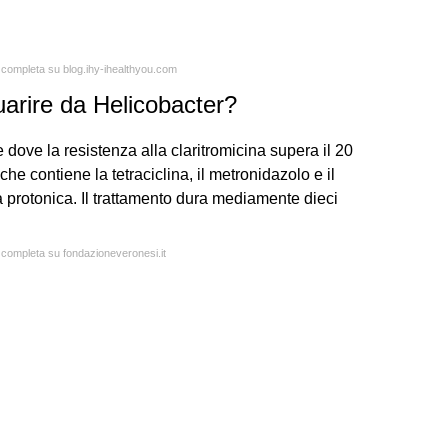
a completa su blog.ihy-ihealthyou.com
arire da Helicobacter?
 dove la resistenza alla claritromicina supera il 20
che contiene la tetraciclina, il metronidazolo e il
a protonica. Il trattamento dura mediamente dieci
a completa su fondazioneveronesi.it