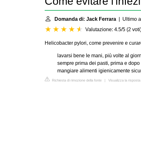
Come evitare l'infez
Domanda di: Jack Ferrara
| Ultimo a
Valutazione: 4.5/5
(
2 voti
Helicobacter pylori, come prevenire e curare
lavarsi bene le mani, più volte al gio
sempre prima dei pasti, prima e dopo 
mangiare alimenti igienicamente sicur
Richiesta di rimozione della fonte
|
Visualizza la rispost