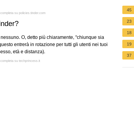
45
a completa su policies.tinder.com
23
inder?
18
 nessuno. O, detto più chiaramente, “chiunque sia
19
questo entrerà in rotazione per tutti gli utenti nei tuoi
sesso, età e distanza).
37
a completa su techprincess.it