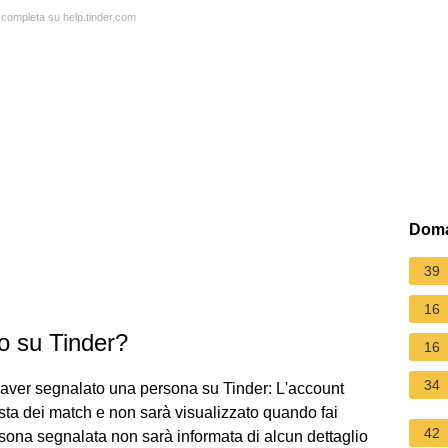
a completa su help.tinder.com
Doma
39
16
o su Tinder?
16
34
 aver segnalato una persona su Tinder: L'account
ista dei match e non sarà visualizzato quando fai
42
ona segnalata non sarà informata di alcun dettaglio