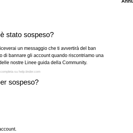
Annu
 è stato sospeso?
riceverai un messaggio che ti avvertirà del ban
 di bannare gli account quando riscontriamo una
o delle nostre Linee guida della Community.
a completa su help.tinder.com
der sospeso?
account.