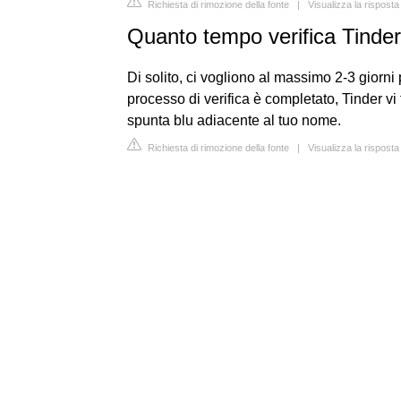
Richiesta di rimozione della fonte
|
Visualizza la rispost
Quanto tempo verifica Tinde
Di solito, ci vogliono al massimo 2-3 giorni 
processo di verifica è completato, Tinder vi
spunta blu adiacente al tuo nome.
Richiesta di rimozione della fonte
|
Visualizza la rispost