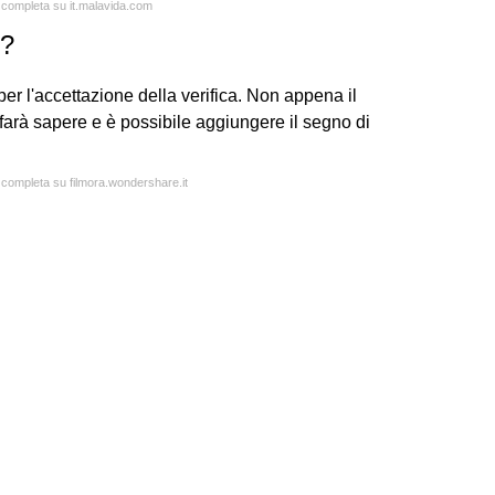
a completa su it.malavida.com
r?
per l'accettazione della verifica. Non appena il
 farà sapere e è possibile aggiungere il segno di
a completa su filmora.wondershare.it