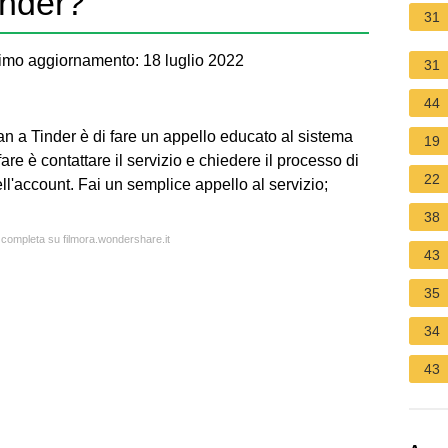
inder?
31
imo aggiornamento: 18 luglio 2022
31
44
an a Tinder è di fare un appello educato al sistema
19
are è contattare il servizio e chiedere il processo di
22
ll'account. Fai un semplice appello al servizio;
38
a completa su filmora.wondershare.it
43
35
34
43