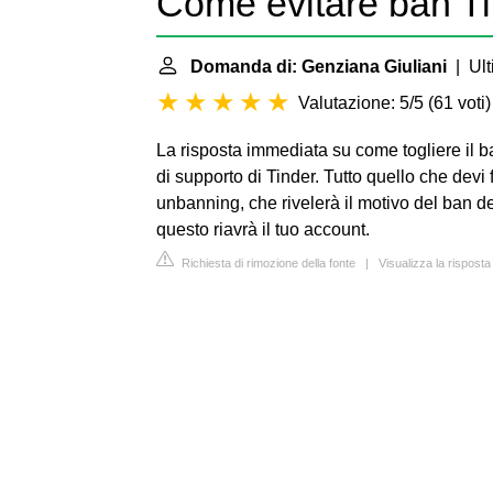
Come evitare ban T
Domanda di: Genziana Giuliani
| Ult
Valutazione: 5/5
(
61 voti
)
La risposta immediata su come togliere il b
di supporto di Tinder. Tutto quello che devi f
unbanning, che rivelerà il motivo del ban de
questo riavrà il tuo account.
Richiesta di rimozione della fonte
|
Visualizza la rispost