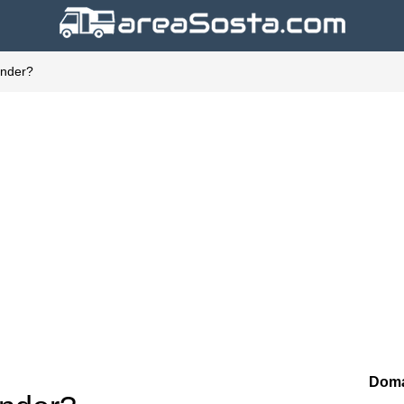
inder?
Doma