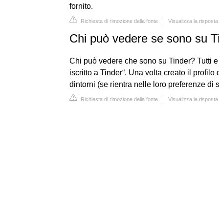
fornito.
Richiesta di rimozione della fonte
|
Visualizza la rispost
Chi può vedere se sono su T
Chi può vedere che sono su Tinder? Tutti e
iscritto a Tinder“. Una volta creato il profilo 
dintorni (se rientra nelle loro preferenze di 
Richiesta di rimozione della fonte
|
Visualizza la rispost