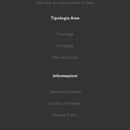
sulle aree di sosta presenti in Italia.
Tipologia Aree
Parcheggi
Campeggi
Aree Attrezzate
Informazioni
Domande frequenti
Sostieni il Progetto
Privacy Policy