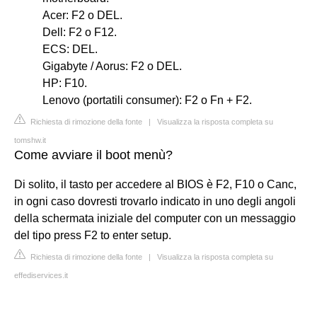
Acer: F2 o DEL.
Dell: F2 o F12.
ECS: DEL.
Gigabyte / Aorus: F2 o DEL.
HP: F10.
Lenovo (portatili consumer): F2 o Fn + F2.
Richiesta di rimozione della fonte
|
Visualizza la risposta completa su
tomshw.it
Come avviare il boot menù?
Di solito, il tasto per accedere al BIOS è F2, F10 o Canc,
in ogni caso dovresti trovarlo indicato in uno degli angoli
della schermata iniziale del computer con un messaggio
del tipo press F2 to enter setup.
Richiesta di rimozione della fonte
|
Visualizza la risposta completa su
effediservices.it