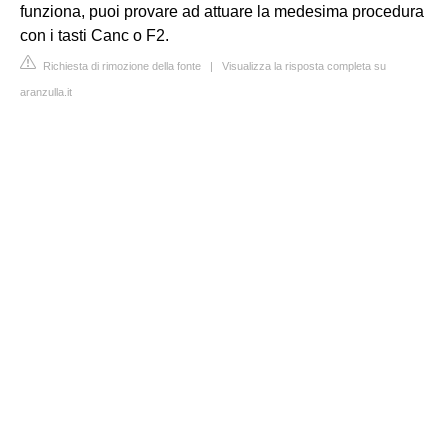
funziona, puoi provare ad attuare la medesima procedura
con i tasti Canc o F2.
Richiesta di rimozione della fonte
|
Visualizza la risposta completa su
aranzulla.it