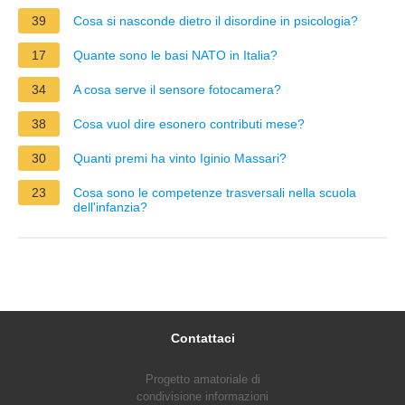
39
Cosa si nasconde dietro il disordine in psicologia?
17
Quante sono le basi NATO in Italia?
34
A cosa serve il sensore fotocamera?
38
Cosa vuol dire esonero contributi mese?
30
Quanti premi ha vinto Iginio Massari?
23
Cosa sono le competenze trasversali nella scuola
dell'infanzia?
Contattaci
Progetto amatoriale di
condivisione informazioni