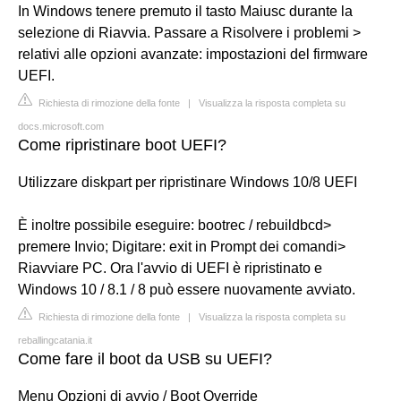
In Windows tenere premuto il tasto Maiusc durante la
selezione di Riavvia. Passare a Risolvere i problemi >
relativi alle opzioni avanzate: impostazioni del firmware
UEFI.
Richiesta di rimozione della fonte
|
Visualizza la risposta completa su
docs.microsoft.com
Come ripristinare boot UEFI?
Utilizzare diskpart per ripristinare Windows 10/8 UEFI
È inoltre possibile eseguire: bootrec / rebuildbcd>
premere Invio; Digitare: exit in Prompt dei comandi>
Riavviare PC. Ora l'avvio di UEFI è ripristinato e
Windows 10 / 8.1 / 8 può essere nuovamente avviato.
Richiesta di rimozione della fonte
|
Visualizza la risposta completa su
reballingcatania.it
Come fare il boot da USB su UEFI?
Menu Opzioni di avvio / Boot Override