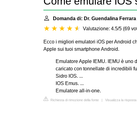
Come emulare IOS 
Domanda di: Dr. Guendalina Ferrara
Valutazione: 4.5/5
(
69 vot
Ecco i migliori emulatori iOS per Android ch
Apple sui tuoi smartphone Android.
Emulatore Apple IEMU. IEMU è uno dei
caricato con tonnellate di incredibili fu
Sidro IOS. ...
IOS Emus. ...
Emulatore all-in-one.
Richiesta di rimozione della fonte
|
Visualizza la rispost