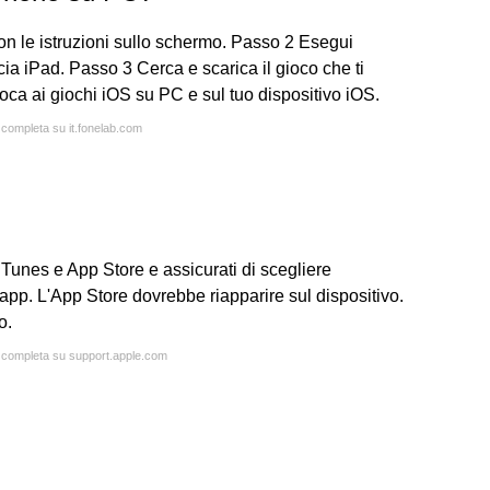
on le istruzioni sullo schermo. Passo 2 Esegui
cia iPad. Passo 3 Cerca e scarica il gioco che ti
oca ai giochi iOS su PC e sul tuo dispositivo iOS.
a completa su it.fonelab.com
 iTunes e App Store e assicurati di scegliere
 app. L'App Store dovrebbe riapparire sul dispositivo.
o.
a completa su support.apple.com