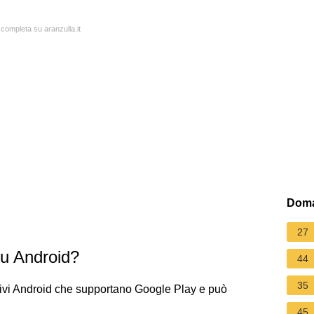
 completa su aranzulla.it
Doma
27
su Android?
44
35
itivi Android che supportano Google Play e può
45