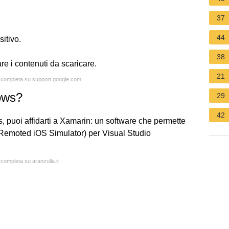
37
44
itivo.
38
are i contenuti da scaricare.
21
ta completa su support.google.com
ows?
29
42
puoi affidarti a Xamarin: un software che permette
 (Remoted iOS Simulator) per Visual Studio
 completa su aranzulla.it