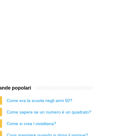
nde popolari
Come era la scuola negli anni 50?
Come sapere se un numero è un quadrato?
Come si crea l ossidiana?
Cosa mangiare quando si dona il sangue?