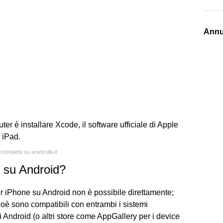
Annu
er è installare Xcode, il software ufficiale di Apple
 iPad.
 completa su aranzulla.it
 su Android?
r iPhone su Android non è possibile direttamente;
ioè sono compatibili con entrambi i sistemi
di Android (o altri store come AppGallery per i device