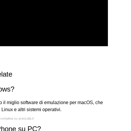
late
ows?
 il miglio software di emulazione per macOS, che
inux e altri sistemi operativi.
 completa su aranzulla.it
iPhone su PC?