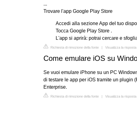
...
Trovare l'app Google Play Store
Accedi alla sezione App del tuo dispos
Tocca Google Play Store .
L'app si aprirà: potrai cercare e sfogli
Richiesta di rimozione della fonte
|
Visualizza la rispos
Come emulare iOS su Wind
Se vuoi emulare iPhone su un PC Windows, 
di testare le app per iOS tramite un plugin
Enterprise.
Richiesta di rimozione della fonte
|
Visualizza la risposta