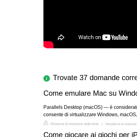
Trovate 37 domande corre
Come emulare Mac su Wind
Parallels Desktop (macOS) — è considerato
consente di virtualizzare Windows, macOS, L
Richiesta di rimozione della fonte
|
Visualizza la risposta
Come giocare ai giochi per 