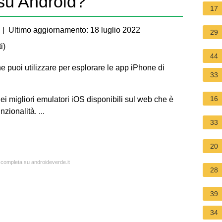
su Android?
17
| Ultimo aggiornamento: 18 luglio 2022
29
i
)
44
e puoi utilizzare per esplorare le app iPhone di
33
16
 migliori emulatori iOS disponibili sul web che è
nzionalità. ...
33
20
a completa su androideverde.it
28
39
34