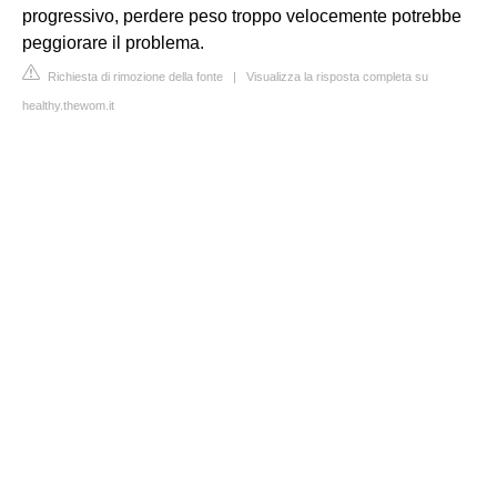
progressivo, perdere peso troppo velocemente potrebbe
peggiorare il problema.
Richiesta di rimozione della fonte
|
Visualizza la risposta completa su
healthy.thewom.it