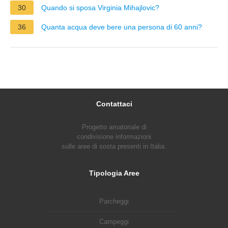
30
Quando si sposa Virginia Mihajlovic?
36
Quanta acqua deve bere una persona di 60 anni?
Contattaci
Progetto amatoriale di
condivisione informazioni
sulle aree di sosta presenti in Italia.
Tipologia Aree
Parcheggi
Campeggi