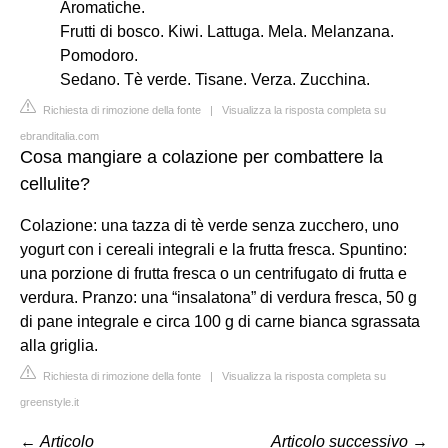
Aromatiche.
Frutti di bosco. Kiwi. Lattuga. Mela. Melanzana.
Pomodoro.
Sedano. Tè verde. Tisane. Verza. Zucchina.
Richiesta di rimozione della fonte
|
Visualizza la risposta completa su
ebranditalia.com
Cosa mangiare a colazione per combattere la
cellulite?
Colazione: una tazza di tè verde senza zucchero, uno
yogurt con i cereali integrali e la frutta fresca. Spuntino:
una porzione di frutta fresca o un centrifugato di frutta e
verdura. Pranzo: una “insalatona” di verdura fresca, 50 g
di pane integrale e circa 100 g di carne bianca sgrassata
alla griglia.
Richiesta di rimozione della fonte
|
Visualizza la risposta completa su
greenstyle.it
←
Articolo
Articolo successivo
→