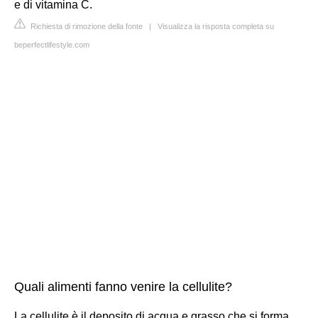
e di vitamina C.
Richiesta di rimozione della fonte
|
Visualizza la risposta completa su
beperfectlifestyle.com
Quali alimenti fanno venire la cellulite?
La cellulite è il deposito di acqua e grasso che si forma