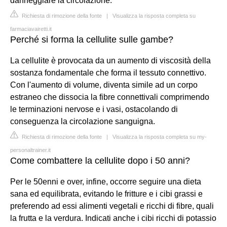
danneggiare la circolazione.
Richiesta di rimozione della fonte
|
Visualizza la risposta completa su
farmaciavairetti.it
Perché si forma la cellulite sulle gambe?
La cellulite è provocata da un aumento di viscosità della
sostanza fondamentale che forma il tessuto connettivo.
Con l'aumento di volume, diventa simile ad un corpo
estraneo che dissocia la fibre connettivali comprimendo
le terminazioni nervose e i vasi, ostacolando di
conseguenza la circolazione sanguigna.
Richiesta di rimozione della fonte
|
Visualizza la risposta completa su my-
personaltrainer.it
Come combattere la cellulite dopo i 50 anni?
Per le 50enni e over, infine, occorre seguire una dieta
sana ed equilibrata, evitando le fritture e i cibi grassi e
preferendo ad essi alimenti vegetali e ricchi di fibre, quali
la frutta e la verdura. Indicati anche i cibi ricchi di potassio