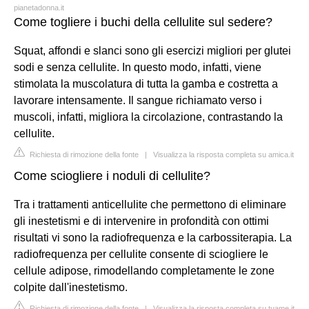
pianetadonna.it
Come togliere i buchi della cellulite sul sedere?
Squat, affondi e slanci sono gli esercizi migliori per glutei
sodi e senza cellulite. In questo modo, infatti, viene
stimolata la muscolatura di tutta la gamba e costretta a
lavorare intensamente. Il sangue richiamato verso i
muscoli, infatti, migliora la circolazione, contrastando la
cellulite.
Richiesta di rimozione della fonte
|
Visualizza la risposta completa su amica.it
Come sciogliere i noduli di cellulite?
Tra i trattamenti anticellulite che permettono di eliminare
gli inestetismi e di intervenire in profondità con ottimi
risultati vi sono la radiofrequenza e la carbossiterapia. La
radiofrequenza per cellulite consente di sciogliere le
cellule adipose, rimodellando completamente le zone
colpite dall'inestetismo.
Richiesta di rimozione della fonte
|
Visualizza la risposta completa su tuame.it