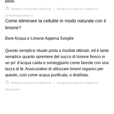
pelle.
Richiesta di rimozione della fonte
|
Visualizza la risposta completa su
centroesteticoindaco.it
Come eliminare la cellulite in modo naturale con il
limone?
Bere Acqua e Limone Appena Sveglie
Questo semplice rituale porta a risultati ottimali, ed è tanto
semplice quanto spremere del succo di limone fresco in
un po' d'acqua calda e sorseggiarlo come fareste con una
tazza di tè. Assicuratevi di utilizzare limoni organici per
questo, così come acqua purificata, o distillata.
Richiesta di rimozione della fonte
|
Visualizza la risposta completa su
depuravita.it