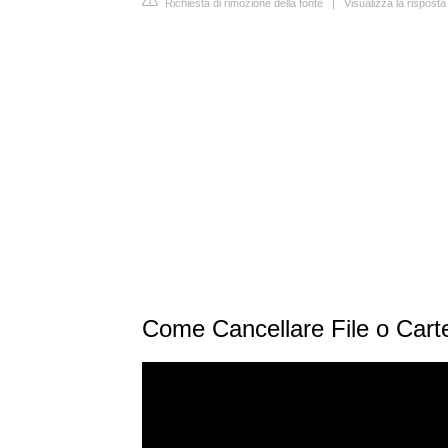
Richiesta di rimozione della fonte
|
Visualizza la risposta
Come Cancellare File o Carte