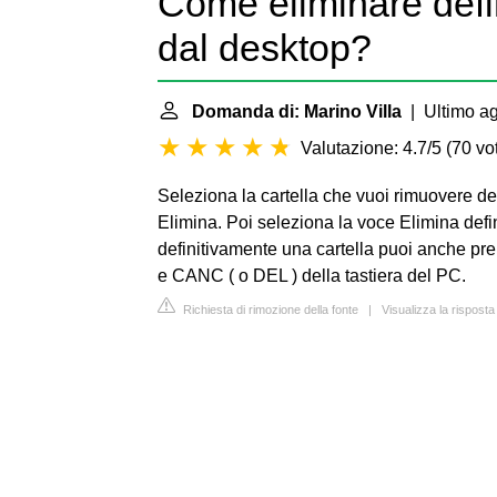
Come eliminare defi
dal desktop?
Domanda di: Marino Villa
| Ultimo ag
Valutazione: 4.7/5
(
70 vot
Seleziona la cartella che vuoi rimuovere def
Elimina. Poi seleziona la voce Elimina defi
definitivamente una cartella puoi anche p
e CANC ( o DEL ) della tastiera del PC.
Richiesta di rimozione della fonte
|
Visualizza la risposta