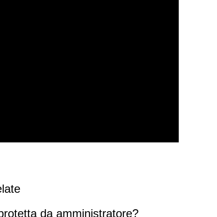
late
protetta da amministratore?