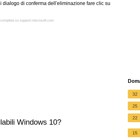
di dialogo di conferma dell'eliminazione fare clic su
a completa su support.microsoft.com
Doma
32
25
22
llabili Windows 10?
15