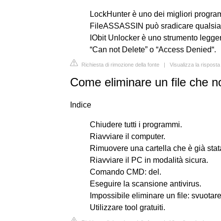
LockHunter è uno dei migliori programmi
FileASSASSIN può sradicare qualsiasi t
IObit Unlocker è uno strumento legger
“Can not Delete” o “Access Denied“.
Richiesta di rimozione della fonte
|
Visualizza la rispost
Come eliminare un file che no
Indice
Chiudere tutti i programmi.
Riavviare il computer.
Rimuovere una cartella che è già stat
Riavviare il PC in modalità sicura.
Comando CMD: del.
Eseguire la scansione antivirus.
Impossibile eliminare un file: svuotar
Utilizzare tool gratuiti.