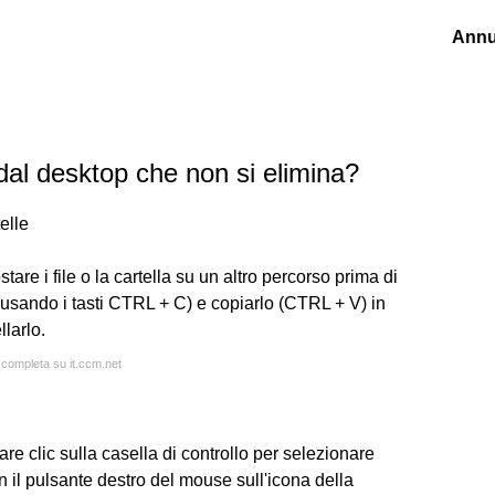
Annu
dal desktop che non si elimina?
elle
tare i file o la cartella su un altro percorso prima di
e (usando i tasti CTRL + C) e copiarlo (CTRL + V) in
llarlo.
a completa su it.ccm.net
are clic sulla casella di controllo per selezionare
on il pulsante destro del mouse sull'icona della