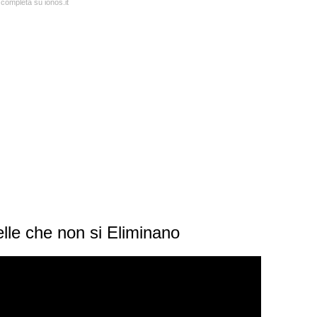
 completa su ionos.it
lle che non si Eliminano