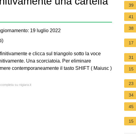
nitivamente una cartella
39
41
38
giornamento: 19 luglio 2022
i
)
17
initivamente e clicca sul triangolo sotto la voce
31
nitivamente. Una scorciatoia. Per eliminare
remere contemporaneamente il tasto SHIFT ( Maiusc )
15
23
 completa su nigiara.it
34
45
15