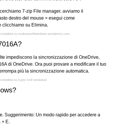
cerchiamo 7-zip File manager. avviamo il
sto destro del mouse > esegui come
 e clicchiamo su Elimina.
ta completa su ssalvaworldwindows.wordpress.com
07016A?
 volte impediscono la sincronizzazione di OneDrive,
016A di OneDrive. Ora puoi provare a modificare il tuo
errompa più la sincronizzazione automatica.
 completa su it.gov-civil-setubal.pt
dows?
 file. Suggerimento: Un modo rapido per accedere a
 + E.