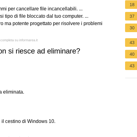
18
 per cancellare file incancellabili. ...
ipo di file bloccato dal tuo computer. ...
37
o ma potente progettato per risolvere i problemi
30
a completa su informarea.it
43
n si riesce ad eliminare?
40
43
a eliminata.
e il cestino di Windows 10.