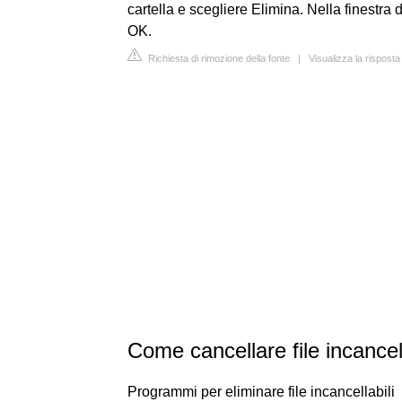
cartella e scegliere Elimina. Nella finestra 
OK.
Richiesta di rimozione della fonte
|
Visualizza la rispost
Come cancellare file incance
Programmi per eliminare file incancellabili