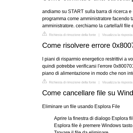
andiamo su START sulla barra di ricerca e 
programma come amministratore facendo ta
amministratore. cerchiamo la cartella/il file
Richiesta di rimozione della fonte
|
Visualizza la rispos
Come risolvere errore 0x80
I piani di risparmio energetico restrittivi a
quindi potrebbe verificarsi l'errore 0x8007
piano di alimentazione in modo che non int
Richiesta di rimozione della fonte
|
Visualizza la risposta
Come cancellare file su Win
Eliminare un file usando Esplora File
Aprire la finestra di dialogo Esplora
Esplora file è premere Windows tasto.
Trovare il file da eliminare.