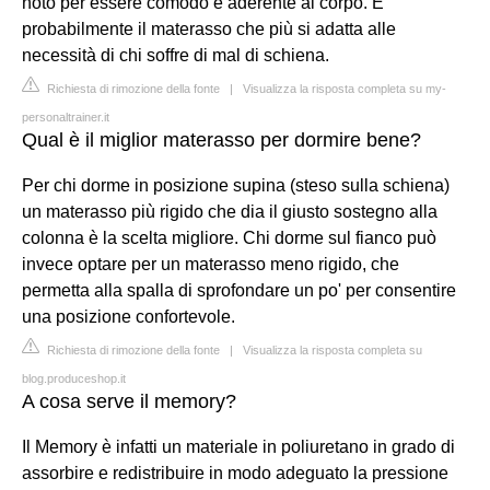
noto per essere comodo e aderente al corpo. È
probabilmente il materasso che più si adatta alle
necessità di chi soffre di mal di schiena.
Richiesta di rimozione della fonte
|
Visualizza la risposta completa su my-
personaltrainer.it
Qual è il miglior materasso per dormire bene?
Per chi dorme in posizione supina (steso sulla schiena)
un materasso più rigido che dia il giusto sostegno alla
colonna è la scelta migliore. Chi dorme sul fianco può
invece optare per un materasso meno rigido, che
permetta alla spalla di sprofondare un po' per consentire
una posizione confortevole.
Richiesta di rimozione della fonte
|
Visualizza la risposta completa su
blog.produceshop.it
A cosa serve il memory?
Il Memory è infatti un materiale in poliuretano in grado di
assorbire e redistribuire in modo adeguato la pressione