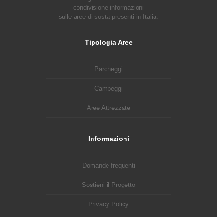
condivisione informazioni
sulle aree di sosta presenti in Italia.
Tipologia Aree
Parcheggi
Campeggi
Aree Attrezzate
Informazioni
Domande frequenti
Sostieni il Progetto
Privacy Policy