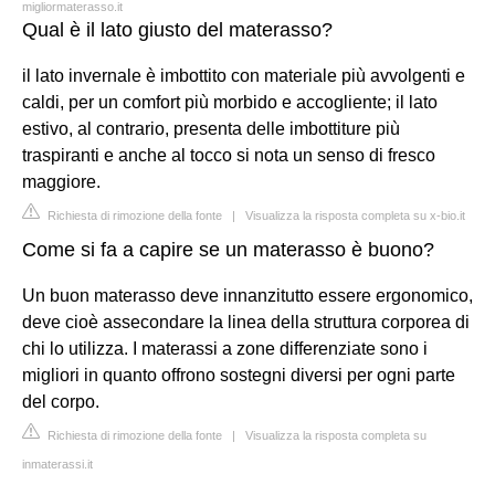
migliormaterasso.it
Qual è il lato giusto del materasso?
il lato invernale è imbottito con materiale più avvolgenti e
caldi, per un comfort più morbido e accogliente; il lato
estivo, al contrario, presenta delle imbottiture più
traspiranti e anche al tocco si nota un senso di fresco
maggiore.
Richiesta di rimozione della fonte
|
Visualizza la risposta completa su x-bio.it
Come si fa a capire se un materasso è buono?
Un buon materasso deve innanzitutto essere ergonomico,
deve cioè assecondare la linea della struttura corporea di
chi lo utilizza. I materassi a zone differenziate sono i
migliori in quanto offrono sostegni diversi per ogni parte
del corpo.
Richiesta di rimozione della fonte
|
Visualizza la risposta completa su
inmaterassi.it