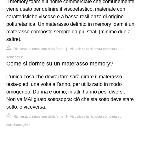
Il memory foam è il nome commerciale che comunemente
viene usato per definire il viscoelastico, materiale con
caratteristiche viscose e a bassa resilienza di origine
poliuretanica. Un materasso definito in memory foam è un
materasso composto sempre da più strati (minimo due a
salire).
Richiesta di rimozione della fonte
|
Visualizza la risposta completa su
schienax.it
Come si dorme su un materasso memory?
L'unica cosa che dovrai fare sarà girare il materasso
testa-piedi una volta all'anno, per utilizzarlo in modo
omogeneo. Donna e uomo, infatti, hanno pesi diversi.
Non va MAI girato sottosopra: ciò che sta sotto deve stare
sotto, e viceversa.
Richiesta di rimozione della fonte
|
Visualizza la risposta completa su
dormiremeglio.it