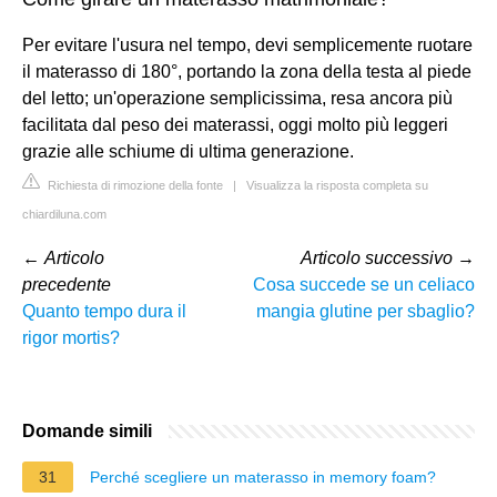
Per evitare l'usura nel tempo, devi semplicemente ruotare
il materasso di 180°, portando la zona della testa al piede
del letto; un'operazione semplicissima, resa ancora più
facilitata dal peso dei materassi, oggi molto più leggeri
grazie alle schiume di ultima generazione.
Richiesta di rimozione della fonte
|
Visualizza la risposta completa su
chiardiluna.com
←
Articolo
Articolo successivo
→
precedente
Cosa succede se un celiaco
Quanto tempo dura il
mangia glutine per sbaglio?
rigor mortis?
Domande simili
31
Perché scegliere un materasso in memory foam?