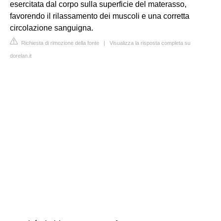
esercitata dal corpo sulla superficie del materasso,
favorendo il rilassamento dei muscoli e una corretta
circolazione sanguigna.
Richiesta di rimozione della fonte
|
Visualizza la risposta completa su
dorelan.it