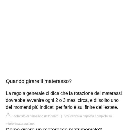
Quando girare il materasso?
La regola generale ci dice che la rotazione dei materassi
dovrebbe avvenire ogni 2 o 3 mesi circa, e di solito uno
dei momenti più indicati per farlo è sul finire dell'estate.
Richiesta di rimozione della fonte
|
Visualizza la risposta completa su
migliorimaterassi.net
Come girare un materasso matrimoniale?