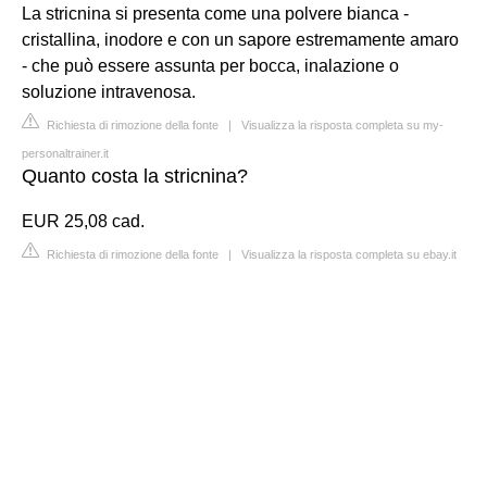
La stricnina si presenta come una polvere bianca -
cristallina, inodore e con un sapore estremamente amaro
- che può essere assunta per bocca, inalazione o
soluzione intravenosa.
Richiesta di rimozione della fonte
|
Visualizza la risposta completa su my-
personaltrainer.it
Quanto costa la stricnina?
EUR 25,08 cad.
Richiesta di rimozione della fonte
|
Visualizza la risposta completa su ebay.it