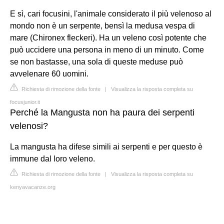
E sì, cari focusini, l'animale considerato il più velenoso al
mondo non è un serpente, bensì la medusa vespa di
mare (Chironex fleckeri). Ha un veleno così potente che
può uccidere una persona in meno di un minuto. Come
se non bastasse, una sola di queste meduse può
avvelenare 60 uomini.
Richiesta di rimozione della fonte
|
Visualizza la risposta completa su
focusjunior.it
Perché la Mangusta non ha paura dei serpenti
velenosi?
La mangusta ha difese simili ai serpenti e per questo è
immune dal loro veleno.
Richiesta di rimozione della fonte
|
Visualizza la risposta completa su
kenyavacanze.org