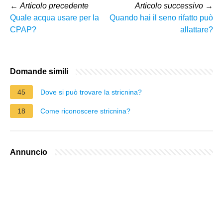
←
Articolo precedente
Articolo successivo
→
Quale acqua usare per la
Quando hai il seno rifatto può
CPAP?
allattare?
Domande simili
45
Dove si può trovare la stricnina?
18
Come riconoscere stricnina?
Annuncio