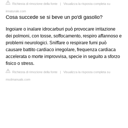
Richiesta di rimozione della fonte
|
Visualizza la risposta completa su
innaturale.com
Cosa succede se si beve un po'di gasolio?
Ingoiare o inalare idrocarburi può provocare irritazione
dei polmoni, con tosse, soffocamento, respiro affannoso e
problemi neurologici. Sniffare o respirare fumi può
causare battito cardiaco irregolare, frequenza cardiaca
accelerata o morte improvvisa, specie in seguito a sforzo
fisico o stress.
Richiesta di rimozione della fonte
|
Visualizza la risposta completa su
msdmanuals.com