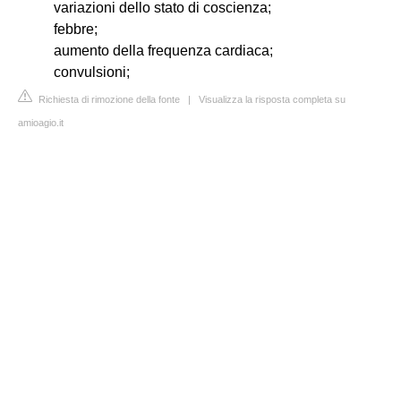
variazioni dello stato di coscienza;
febbre;
aumento della frequenza cardiaca;
convulsioni;
Richiesta di rimozione della fonte
|
Visualizza la risposta completa su
amioagio.it