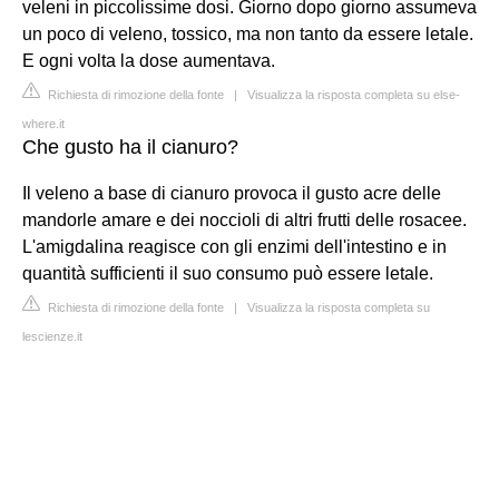
veleni in piccolissime dosi. Giorno dopo giorno assumeva
un poco di veleno, tossico, ma non tanto da essere letale.
E ogni volta la dose aumentava.
Richiesta di rimozione della fonte
|
Visualizza la risposta completa su else-
where.it
Che gusto ha il cianuro?
Il veleno a base di cianuro provoca il gusto acre delle
mandorle amare e dei noccioli di altri frutti delle rosacee.
L'amigdalina reagisce con gli enzimi dell'intestino e in
quantità sufficienti il suo consumo può essere letale.
Richiesta di rimozione della fonte
|
Visualizza la risposta completa su
lescienze.it