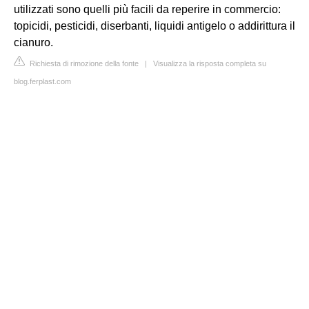
utilizzati sono quelli più facili da reperire in commercio:
topicidi, pesticidi, diserbanti, liquidi antigelo o addirittura il
cianuro.
Richiesta di rimozione della fonte
|
Visualizza la risposta completa su
blog.ferplast.com