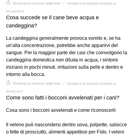
Richiesta di rimozione della fonte
|
Visualizza la risposta completa su
focusjunior.it
Cosa succede se il cane beve acqua e
candeggina?
La candeggina generalmente provoca vomito e, se ha
un'alta concentrazione, potrebbe anche apparirvi del
sangue. Per la maggior parte dei casi che coinvolgono la
candeggina domestica non diluita in acqua, i sintomi
iniziano in pochi minuti. irritazioni sulla pelle e dentro e
intorno alla bocca.
Richiesta di rimozione della fonte
|
Visualizza la risposta completa su
doctorvet.it
Come sono fatti i bocconi avvelenati per i cani?
Cosa sono i bocconi avvelenati e come riconoscerli
Il veleno può nascondersi dentro uova, polpette, salsicce
o fette di prosciutto, alimenti appetitosi per Fido. I veleni