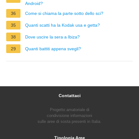
Android?
36
Come si chiama la parte sotto dello sci?
35
Quanti scatti ha la Kodak usa e getta?
38
Dove uscire la sera a Ibiza?
29
Quanti battiti appena svegli?
Contattaci
Progetto amatoriale di
condivisione informazioni
sulle aree di sosta presenti in Italia.
Tipologia Aree