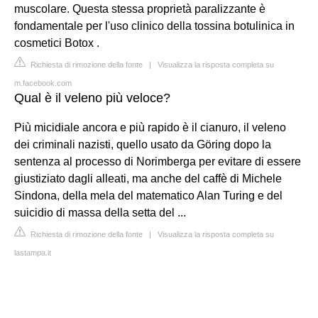
muscolare. Questa stessa proprietà paralizzante è
fondamentale per l'uso clinico della tossina botulinica in
cosmetici Botox .
Richiesta di rimozione della fonte
|
Visualizza la risposta completa su
m.facebook.com
Qual è il veleno più veloce?
Più micidiale ancora e più rapido è il cianuro, il veleno
dei criminali nazisti, quello usato da Göring dopo la
sentenza al processo di Norimberga per evitare di essere
giustiziato dagli alleati, ma anche del caffè di Michele
Sindona, della mela del matematico Alan Turing e del
suicidio di massa della setta del ...
Richiesta di rimozione della fonte
|
Visualizza la risposta completa su
lastampa.it