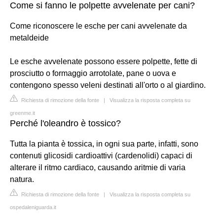
Come si fanno le polpette avvelenate per cani?
Come riconoscere le esche per cani avvelenate da
metaldeide
Le esche avvelenate possono essere polpette, fette di
prosciutto o formaggio arrotolate, pane o uova e
contengono spesso veleni destinati all'orto o al giardino.
Richiesta di rimozione della fonte
|
Visualizza la risposta completa su
greenme.it
Perché l'oleandro è tossico?
Tutta la pianta è tossica, in ogni sua parte, infatti, sono
contenuti glicosidi cardioattivi (cardenolidi) capaci di
alterare il ritmo cardiaco, causando aritmie di varia
natura.
Richiesta di rimozione della fonte
|
Visualizza la risposta completa su
ospedaleniguarda.it