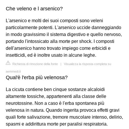
Che veleno e l arsenico?
L'arsenico e molti dei suoi composti sono veleni
particolarmente potenti. L'arsenico uccide danneggiando
in modo gravissimo il sistema digestivo e quello nervoso,
portando l'intossicato alla morte per shock. I composti
dell'arsenico hanno trovato impiego come erbicidi e
insetticidi, ed è inoltre usato in alcune leghe.
Richiesta di rimozione della fonte
|
Visualizza la risposta completa su
aemmedi.it
Qual'è l'erba più velenosa?
La cicuta contiene ben cinque sostanze alcaloidi
altamente tossiche, appartenenti alla classe delle
neurotossine. Non a caso è l'erba spontanea più
velenosa in natura. Quando ingerita provoca effetti gravi
quali forte salivazione, tremore muscolare intenso, delirio,
spasmi e addirittura morte per paralisi respiratoria.