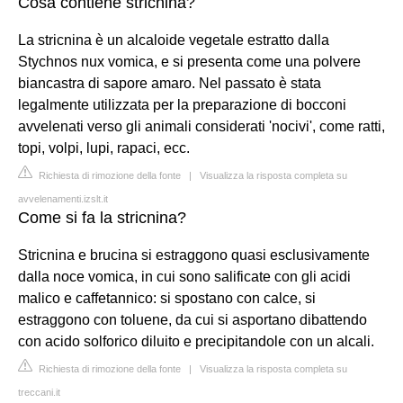
Cosa contiene stricnina?
La stricnina è un alcaloide vegetale estratto dalla
Stychnos nux vomica, e si presenta come una polvere
biancastra di sapore amaro. Nel passato è stata
legalmente utilizzata per la preparazione di bocconi
avvelenati verso gli animali considerati 'nocivi', come ratti,
topi, volpi, lupi, rapaci, ecc.
Richiesta di rimozione della fonte
|
Visualizza la risposta completa su
avvelenamenti.izslt.it
Come si fa la stricnina?
Stricnina e brucina si estraggono quasi esclusivamente
dalla noce vomica, in cui sono salificate con gli acidi
malico e caffetannico: si spostano con calce, si
estraggono con toluene, da cui si asportano dibattendo
con acido solforico diluito e precipitandole con un alcali.
Richiesta di rimozione della fonte
|
Visualizza la risposta completa su
treccani.it