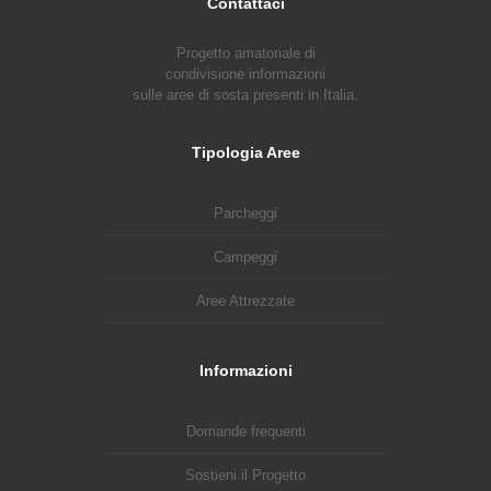
Contattaci
Progetto amatoriale di
condivisione informazioni
sulle aree di sosta presenti in Italia.
Tipologia Aree
Parcheggi
Campeggi
Aree Attrezzate
Informazioni
Domande frequenti
Sostieni il Progetto