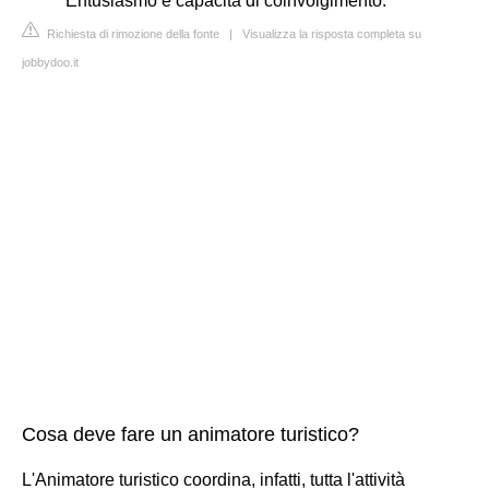
Entusiasmo e capacità di coinvolgimento.
Richiesta di rimozione della fonte
|
Visualizza la risposta completa su
jobbydoo.it
Cosa deve fare un animatore turistico?
L'Animatore turistico coordina, infatti, tutta l'attività