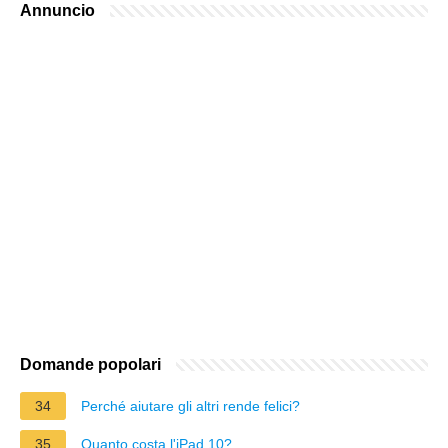
Annuncio
Domande popolari
34
Perché aiutare gli altri rende felici?
35
Quanto costa l'iPad 10?