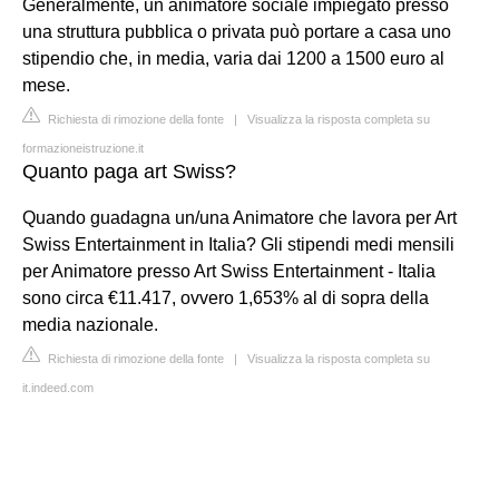
Generalmente, un animatore sociale impiegato presso
una struttura pubblica o privata può portare a casa uno
stipendio che, in media, varia dai 1200 a 1500 euro al
mese.
Richiesta di rimozione della fonte
|
Visualizza la risposta completa su
formazioneistruzione.it
Quanto paga art Swiss?
Quando guadagna un/una Animatore che lavora per Art
Swiss Entertainment in Italia? Gli stipendi medi mensili
per Animatore presso Art Swiss Entertainment - Italia
sono circa €11.417, ovvero 1,653% al di sopra della
media nazionale.
Richiesta di rimozione della fonte
|
Visualizza la risposta completa su
it.indeed.com