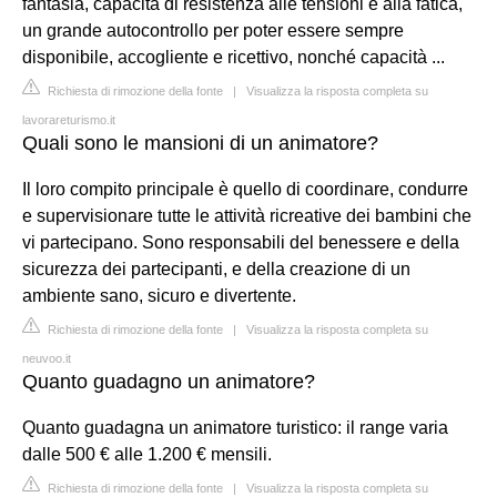
fantasia, capacità di resistenza alle tensioni e alla fatica,
un grande autocontrollo per poter essere sempre
disponibile, accogliente e ricettivo, nonché capacità ...
Richiesta di rimozione della fonte
|
Visualizza la risposta completa su
lavorareturismo.it
Quali sono le mansioni di un animatore?
Il loro compito principale è quello di coordinare, condurre
e supervisionare tutte le attività ricreative dei bambini che
vi partecipano. Sono responsabili del benessere e della
sicurezza dei partecipanti, e della creazione di un
ambiente sano, sicuro e divertente.
Richiesta di rimozione della fonte
|
Visualizza la risposta completa su
neuvoo.it
Quanto guadagno un animatore?
Quanto guadagna un animatore turistico: il range varia
dalle 500 € alle 1.200 € mensili.
Richiesta di rimozione della fonte
|
Visualizza la risposta completa su