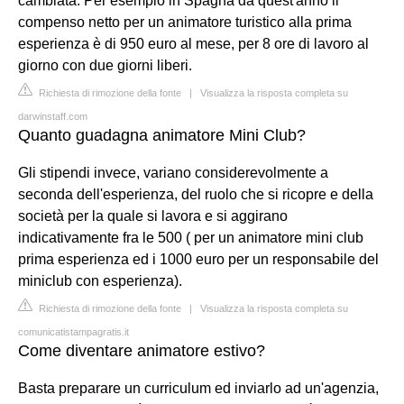
cambiata. Per esempio in Spagna da quest'anno il
compenso netto per un animatore turistico alla prima
esperienza è di 950 euro al mese, per 8 ore di lavoro al
giorno con due giorni liberi.
Richiesta di rimozione della fonte
|
Visualizza la risposta completa su
darwinstaff.com
Quanto guadagna animatore Mini Club?
Gli stipendi invece, variano considerevolmente a
seconda dell'esperienza, del ruolo che si ricopre e della
società per la quale si lavora e si aggirano
indicativamente fra le 500 ( per un animatore mini club
prima esperienza ed i 1000 euro per un responsabile del
miniclub con esperienza).
Richiesta di rimozione della fonte
|
Visualizza la risposta completa su
comunicatistampagratis.it
Come diventare animatore estivo?
Basta preparare un curriculum ed inviarlo ad un'agenzia,