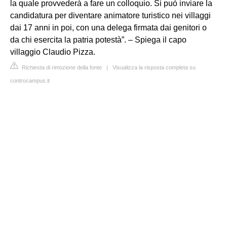
la quale provvederà a fare un colloquio. Si può inviare la
candidatura per diventare animatore turistico nei villaggi
dai 17 anni in poi, con una delega firmata dai genitori o
da chi esercita la patria potestà”. – Spiega il capo
villaggio Claudio Pizza.
Richiesta di rimozione della fonte
|
Visualizza la risposta completa su
controcampus.it