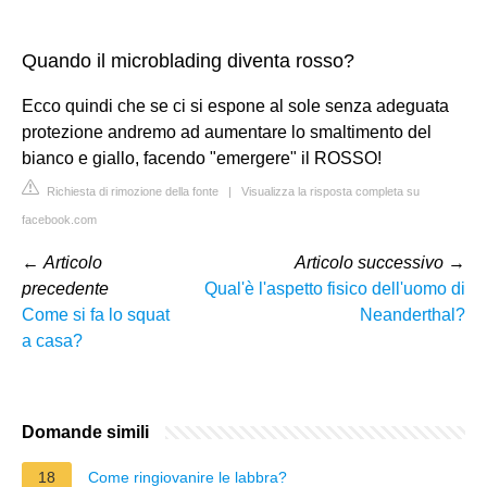
Quando il microblading diventa rosso?
Ecco quindi che se ci si espone al sole senza adeguata
protezione andremo ad aumentare lo smaltimento del
bianco e giallo, facendo "emergere" il ROSSO!
Richiesta di rimozione della fonte
|
Visualizza la risposta completa su
facebook.com
←
Articolo
Articolo successivo
→
precedente
Qual'è l'aspetto fisico dell'uomo di
Come si fa lo squat
Neanderthal?
a casa?
Domande simili
18
Come ringiovanire le labbra?