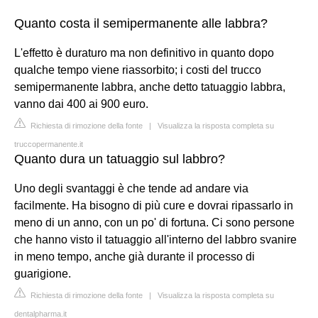
Quanto costa il semipermanente alle labbra?
L'effetto è duraturo ma non definitivo in quanto dopo
qualche tempo viene riassorbito; i costi del trucco
semipermanente labbra, anche detto tatuaggio labbra,
vanno dai 400 ai 900 euro.
Richiesta di rimozione della fonte
|
Visualizza la risposta completa su
truccopermanente.it
Quanto dura un tatuaggio sul labbro?
Uno degli svantaggi è che tende ad andare via
facilmente. Ha bisogno di più cure e dovrai ripassarlo in
meno di un anno, con un po' di fortuna. Ci sono persone
che hanno visto il tatuaggio all'interno del labbro svanire
in meno tempo, anche già durante il processo di
guarigione.
Richiesta di rimozione della fonte
|
Visualizza la risposta completa su
dentalpharma.it