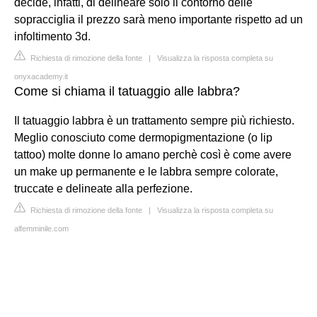
decide, infatti, di delineare solo il contorno delle
sopracciglia il prezzo sarà meno importante rispetto ad un
infoltimento 3d.
Richiesta di rimozione della fonte
|
Visualizza la risposta completa su
onyxacademy.it
Come si chiama il tatuaggio alle labbra?
Il tatuaggio labbra è un trattamento sempre più richiesto.
Meglio conosciuto come dermopigmentazione (o lip
tattoo) molte donne lo amano perchè così è come avere
un make up permanente e le labbra sempre colorate,
truccate e delineate alla perfezione.
Richiesta di rimozione della fonte
|
Visualizza la risposta completa su
alfemminile.com