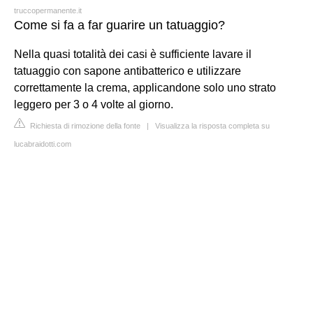
truccopermanente.it
Come si fa a far guarire un tatuaggio?
Nella quasi totalità dei casi è sufficiente lavare il
tatuaggio con sapone antibatterico e utilizzare
correttamente la crema, applicandone solo uno strato
leggero per 3 o 4 volte al giorno.
Richiesta di rimozione della fonte
|
Visualizza la risposta completa su
lucabraidotti.com