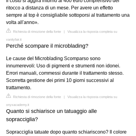
Il costo si aggira intorno ai 400 euro comprensivo del
ritocco a distanza di un mese. Per avere un effetto
sempre al top è consigliabile sottoporsi al trattamento una
volta all'anno».
Richiesta di rimozione della fonte
|
Visualizza la risposta completa su
vanityfair.it
Perché scompare il microblading?
Le cause del Microblading Scomparso sono
innumerevoli: Uso di pigmenti e strumenti non idonei.
Errori manuali, commessi durante il trattamento stesso.
Scorretta gestione dei primi 10 giorni successivi al
trattamento.
Richiesta di rimozione della fonte
|
Visualizza la risposta completa su
onyxacademy.it
Quanto si schiarisce un tatuaggio alle
sopracciglia?
Sopracciglia tatuate dopo quanto schiariscono? Il colore