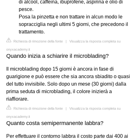
di alcool, caffeina, ibuprofene, aspirina e olio di
pesce.
Posa la pinzetta e non trattare in alcun modo le
sopracciglia negli ultimi 5 giorni, che precedono il
trattamento.
Richiesta di rimozione della fonte
|
Visualizza la risposta completa su
onyxacademy.it
Quando inizia a schiarire il microblading?
Il microblading dopo 15 giorni è ancora in fase di
guarigione e può essere che sia ancora sbiadito o quasi
del tutto invisibile. Solo dopo un mese (30 giorni) dalla
prima seduta di microblading, il colore inizierà a
riaffiorare.
Richiesta di rimozione della fonte
|
Visualizza la risposta completa su
onyxacademy.it
Quanto costa semipermanente labbra?
Per effettuare il contorno labbra il costo parte dai 400 ai