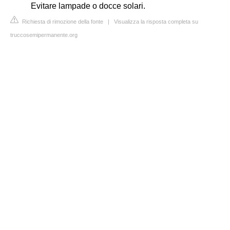
Evitare lampade o docce solari.
Richiesta di rimozione della fonte
|
Visualizza la risposta completa su
truccosemipermanente.org