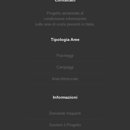
Progetto amatoriale di
condivisione informazioni
sulle aree di sosta presenti in Italia.
Tipologia Aree
Parcheggi
Campeggi
Aree Attrezzate
Informazioni
Domande frequenti
Sostieni il Progetto