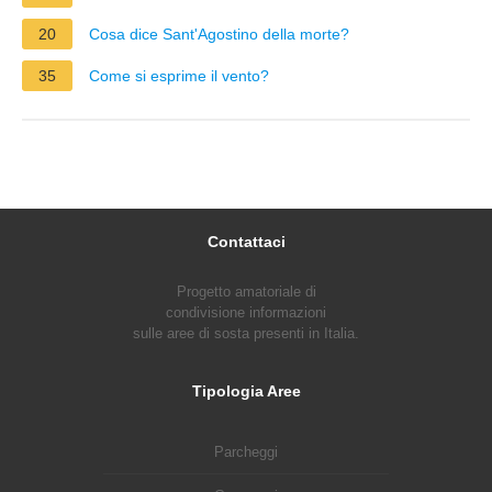
20
Cosa dice Sant'Agostino della morte?
35
Come si esprime il vento?
Contattaci
Progetto amatoriale di
condivisione informazioni
sulle aree di sosta presenti in Italia.
Tipologia Aree
Parcheggi