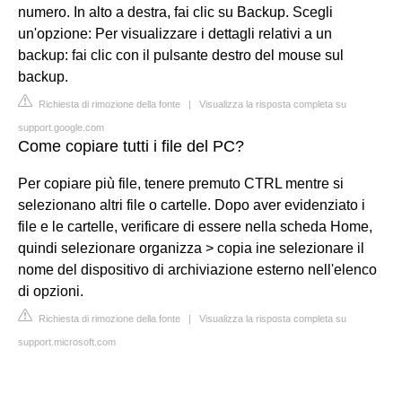
numero. In alto a destra, fai clic su Backup. Scegli
un'opzione: Per visualizzare i dettagli relativi a un
backup: fai clic con il pulsante destro del mouse sul
backup.
Richiesta di rimozione della fonte
|
Visualizza la risposta completa su
support.google.com
Come copiare tutti i file del PC?
Per copiare più file, tenere premuto CTRL mentre si
selezionano altri file o cartelle. Dopo aver evidenziato i
file e le cartelle, verificare di essere nella scheda Home,
quindi selezionare organizza > copia ine selezionare il
nome del dispositivo di archiviazione esterno nell'elenco
di opzioni.
Richiesta di rimozione della fonte
|
Visualizza la risposta completa su
support.microsoft.com