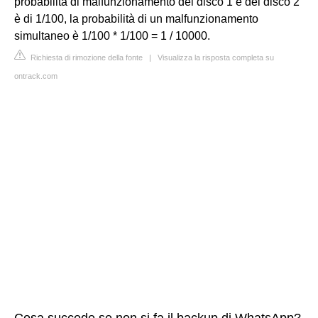
probabilità di malfunzionamento del disco 1 e del disco 2
è di 1/100, la probabilità di un malfunzionamento
simultaneo è 1/100 * 1/100 = 1 / 10000.
Richiesta di rimozione della fonte
|
Visualizza la risposta completa su
ontrack.com
Cosa succede se non si fa il backup di WhatsApp?