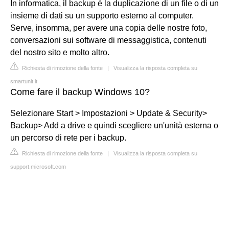
In informatica, il backup è la duplicazione di un file o di un
insieme di dati su un supporto esterno al computer.
Serve, insomma, per avere una copia delle nostre foto,
conversazioni sui software di messaggistica, contenuti
del nostro sito e molto altro.
Richiesta di rimozione della fonte
|
Visualizza la risposta completa su
smartunit.it
Come fare il backup Windows 10?
Selezionare Start > Impostazioni > Update & Security>
Backup> Add a drive e quindi scegliere un'unità esterna o
un percorso di rete per i backup.
Richiesta di rimozione della fonte
|
Visualizza la risposta completa su
support.microsoft.com