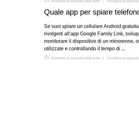
Richiesta di rimozione della fonte
|
Visualizza la risposta
Quale app per spiare telefono
Se vuoi spiare un cellulare Android gratuita
rivolgerti all'app Google Family Link, svil
monitorare il dispositivo di un minorenne, ot
utilizzate e controllando il tempo di ...
Richiesta di rimozione della fonte
|
Visualizza la risposta