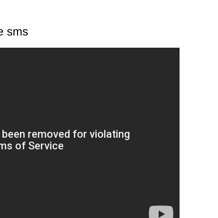
re sms