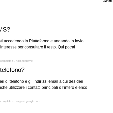
Annu
SMS?
iati accedendo in Piattaforma e andando in Invio
nteresse per consultare il testo. Qui potrai
a completa su help.skebby.it
telefono?
ri di telefono e gli indirizzi email a cui desideri
e utilizzare i contatti principali o l'intero elenco
ta completa su support.google.com