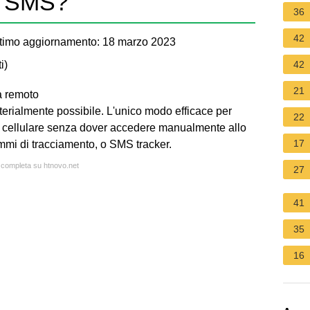
li SMS?
36
42
timo aggiornamento: 18 marzo 2023
i
)
42
21
a remoto
rialmente possibile. L'unico modo efficace per
22
ro cellulare senza dover accedere manualmente allo
17
rammi di tracciamento, o SMS tracker.
a completa su htnovo.net
27
41
35
16