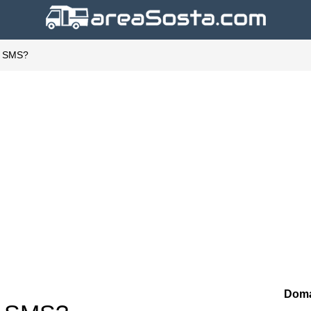
li SMS?
Doma