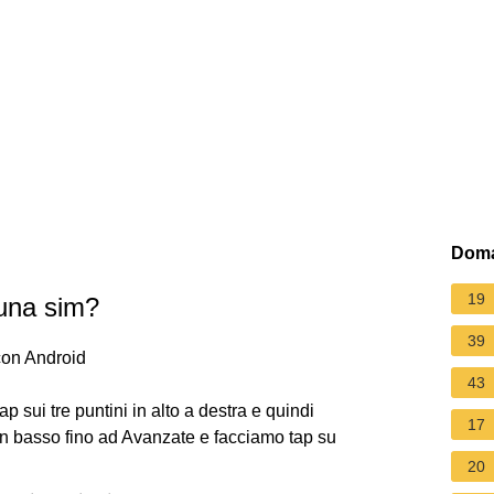
Doma
19
una sim?
39
con Android
43
sui tre puntini in alto a destra e quindi
17
n basso fino ad Avanzate e facciamo tap su
20