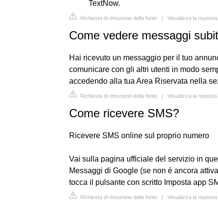
TextNow.
Richiesta di rimozione della fonte
|
Visualizza la rispost
Come vedere messaggi subi
Hai ricevuto un messaggio per il tuo annunc
comunicare con gli altri utenti in modo semp
accedendo alla tua Area Riservata nella s
Richiesta di rimozione della fonte
|
Visualizza la risposta
Come ricevere SMS?
Ricevere SMS online sul proprio numero
Vai sulla pagina ufficiale del servizio in q
Messaggi di Google (se non è ancora attiva
tocca il pulsante con scritto Imposta app SM
Richiesta di rimozione della fonte
|
Visualizza la risposta