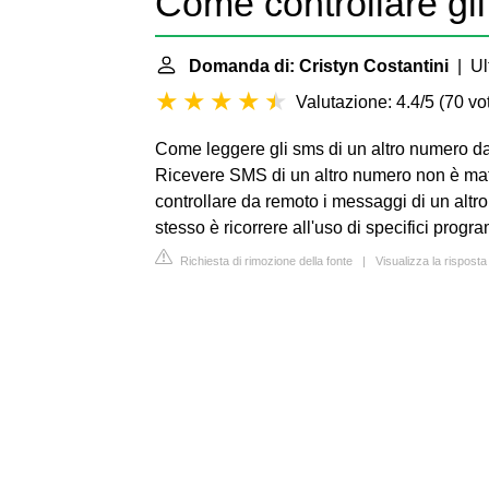
Come controllare g
Domanda di: Cristyn Costantini
| Ul
Valutazione: 4.4/5
(
70 vot
Come leggere gli sms di un altro numero d
Ricevere SMS di un altro numero non è mate
controllare da remoto i messaggi di un alt
stesso è ricorrere all'uso di specifici prog
Richiesta di rimozione della fonte
|
Visualizza la rispost