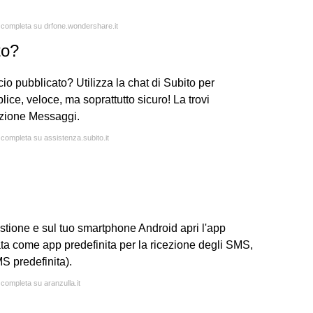
a completa su drfone.wondershare.it
to?
io pubblicato? Utilizza la chat di Subito per
lice, veloce, ma soprattutto sicuro! La trovi
ezione Messaggi.
 completa su assistenza.subito.it
uestione e sul tuo smartphone Android apri l'app
ta come app predefinita per la ricezione degli SMS,
S predefinita).
 completa su aranzulla.it