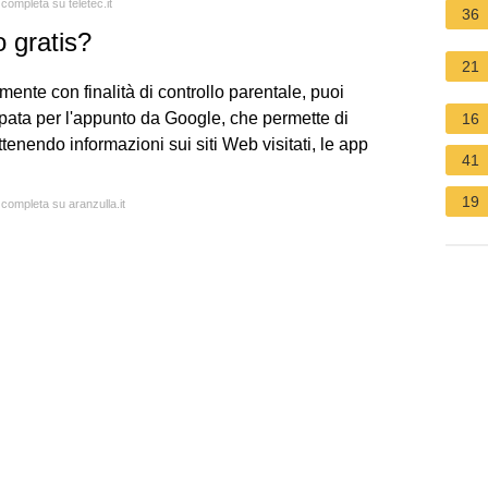
 completa su teletec.it
36
 gratis?
21
mente con finalità di controllo parentale, puoi
uppata per l'appunto da Google, che permette di
16
tenendo informazioni sui siti Web visitati, le app
41
19
 completa su aranzulla.it