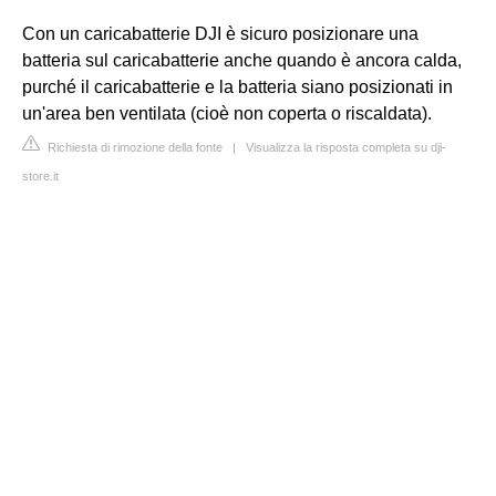
Con un caricabatterie DJI è sicuro posizionare una
batteria sul caricabatterie anche quando è ancora calda,
purché il caricabatterie e la batteria siano posizionati in
un'area ben ventilata (cioè non coperta o riscaldata).
Richiesta di rimozione della fonte
|
Visualizza la risposta completa su dji-
store.it