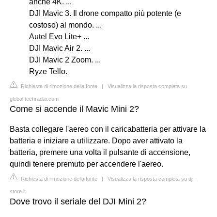
anche 4K. ...
DJI Mavic 3. Il drone compatto più potente (e
costoso) al mondo. ...
Autel Evo Lite+ ...
DJI Mavic Air 2. ...
DJI Mavic 2 Zoom. ...
Ryze Tello.
Richiesta di rimozione della fonte
|
Visualizza la risposta completa su
global.techradar.com
Come si accende il Mavic Mini 2?
Basta collegare l'aereo con il caricabatteria per attivare la
batteria e iniziare a utilizzare. Dopo aver attivato la
batteria, premere una volta il pulsante di accensione,
quindi tenere premuto per accendere l'aereo.
Richiesta di rimozione della fonte
|
Visualizza la risposta completa su dji-
store.it
Dove trovo il seriale del DJI Mini 2?