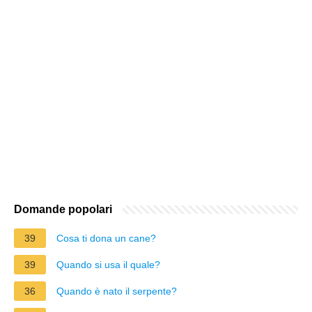
Domande popolari
39
Cosa ti dona un cane?
39
Quando si usa il quale?
36
Quando è nato il serpente?