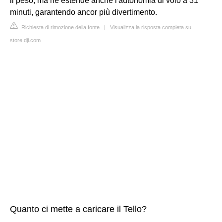
il peso, ma ne estende anche l'autonomia di volo a 31
minuti, garantendo ancor più divertimento.
Richiesta di rimozione della fonte
|
Visualizza la risposta completa su
store.dji.com
Quanto ci mette a caricare il Tello?