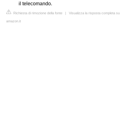
il telecomando.
Richiesta di rimozione della fonte
|
Visualizza la risposta completa su
amazon.it