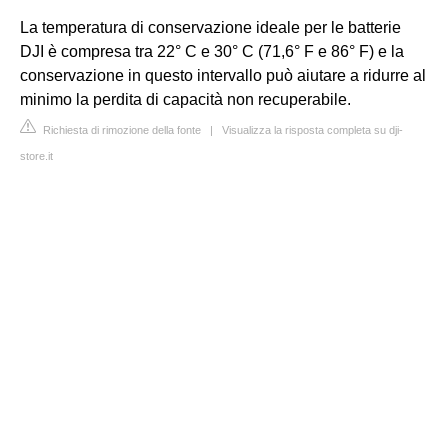
La temperatura di conservazione ideale per le batterie
DJI è compresa tra 22° C e 30° C (71,6° F e 86° F) e la
conservazione in questo intervallo può aiutare a ridurre al
minimo la perdita di capacità non recuperabile.
Richiesta di rimozione della fonte
|
Visualizza la risposta completa su dji-
store.it