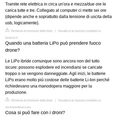
Tramite rete elettrica in circa un'ora e mezza/due ore le
carica tutte e tre. Collegato al computer ci mette sei ore
(dipende anche e soprattutto dalla tensione di uscita della
usb, logicamente).
Richiesta di rimozione della fonte
|
Visualizza la risposta completa su
amazon.it
Quando una batteria LiPo può prendere fuoco
drone?
Le LiPo ibride comunque sono ancora non del tutto
sicure: possono esplodere ed incendiarsi se caricate
troppo o se vengono danneggiate. Agli inizi, le batterie
LiPo erano molto più costose delle batterie Li-Ion perché
richiedevano una manodopera maggiore per la
produzione.
Richiesta di rimozione della fonte
|
Visualizza la risposta completa su
recensionidroni.com
Cosa si può fare con i droni?