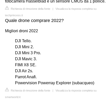
fotocamera Hasselblad e un sensore CMOS da 1 pollice.
Richiesta di rimozione della fonte
|
Visualizza la risposta completa su
techprincess.it
Quale drone comprare 2022?
Migliori droni 2022
DJI Tello.
DJI Mini 2.
DJI Mini 3 Pro.
DJI Mavic 3.
FIMI X8 SE.
DJI Air 2s.
Parrot Anafi.
Powervision Powerray Explorer (subacqueo)
Richiesta di rimozione della fonte
|
Visualizza la risposta completa su
smartworld.it