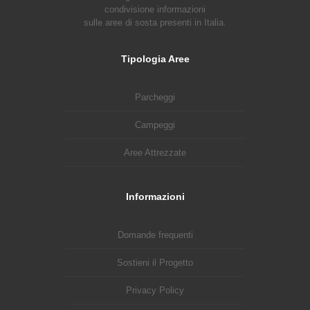
condivisione informazioni
sulle aree di sosta presenti in Italia.
Tipologia Aree
Parcheggi
Campeggi
Aree Attrezzate
Informazioni
Domande frequenti
Sostieni il Progetto
Privacy Policy