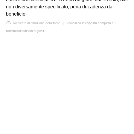
non diversamente specificato, pena decadenza dal
beneficio.
Richiesta di rimozione della fonte
|
Visualizza la risposta completa su
redditodicittadinanza.gov.it