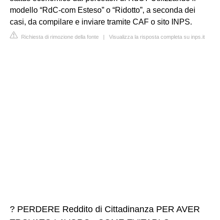
modello “RdC-com Esteso” o “Ridotto”, a seconda dei
casi, da compilare e inviare tramite CAF o sito INPS.
Richiesta di rimozione della fonte
|
Visualizza la risposta completa su inps.it
? PERDERE Reddito di Cittadinanza PER AVER