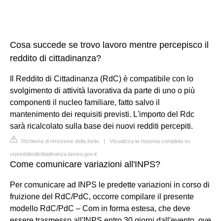
Cosa succede se trovo lavoro mentre percepisco il
reddito di cittadinanza?
Il Reddito di Cittadinanza (RdC) è compatibile con lo
svolgimento di attività lavorativa da parte di uno o più
componenti il nucleo familiare, fatto salvo il
mantenimento dei requisiti previsti. L'importo del Rdc
sarà ricalcolato sulla base dei nuovi redditi percepiti.
Richiesta di rimozione della fonte
|
Visualizza la risposta completa su
urpredditodicittadinanza.lavoro.gov.it
Come comunicare variazioni all'INPS?
Per comunicare ad INPS le predette variazioni in corso di
fruizione del RdC/PdC, occorre compilare il presente
modello RdC/PdC – Com in forma estesa, che deve
essere trasmesso all'INPS entro 30 giorni dall'evento, ove