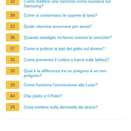
22
Come mettere una canzone come suoneria sul
Samsung?
39
Come si conservano le coperte di lana?
22
Quale vitamina assumere per ansia?
35
Quando sbadiglio mi fanno rumore le orecchie?
37
Come si pulisce la pipì del gatto sul divano?
32
Come prevenire il codice a barre sulle labbra?
32
Qual è la differenza tra un poligono è un non
poligono?
20
Come funziona l'ammissione alla Luiss?
44
Che piatto e il Putin?
25
Cosa mettere sulla dermatite da stress?