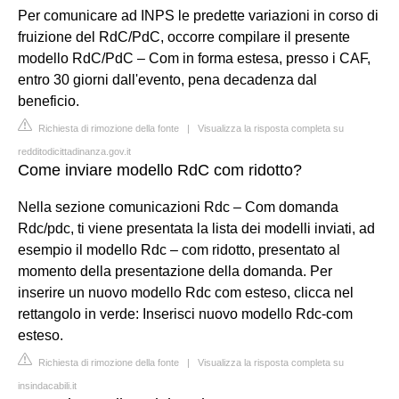
Per comunicare ad INPS le predette variazioni in corso di
fruizione del RdC/PdC, occorre compilare il presente
modello RdC/PdC – Com in forma estesa, presso i CAF,
entro 30 giorni dall'evento, pena decadenza dal
beneficio.
Richiesta di rimozione della fonte
|
Visualizza la risposta completa su
redditodicittadinanza.gov.it
Come inviare modello RdC com ridotto?
Nella sezione comunicazioni Rdc – Com domanda
Rdc/pdc, ti viene presentata la lista dei modelli inviati, ad
esempio il modello Rdc – com ridotto, presentato al
momento della presentazione della domanda. Per
inserire un nuovo modello Rdc com esteso, clicca nel
rettangolo in verde: Inserisci nuovo modello Rdc-com
esteso.
Richiesta di rimozione della fonte
|
Visualizza la risposta completa su
insindacabili.it