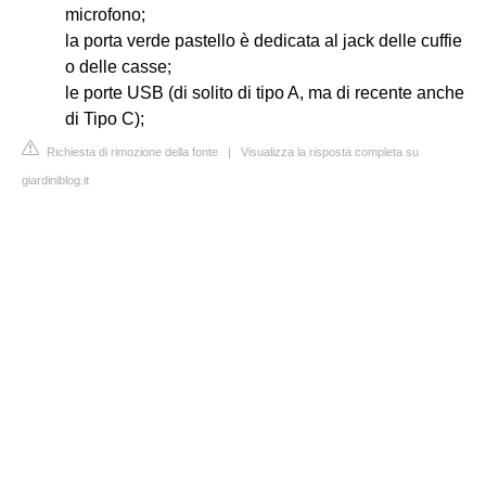
microfono;
la porta verde pastello è dedicata al jack delle cuffie
o delle casse;
le porte USB (di solito di tipo A, ma di recente anche
di Tipo C);
Richiesta di rimozione della fonte
|
Visualizza la risposta completa su
giardiniblog.it