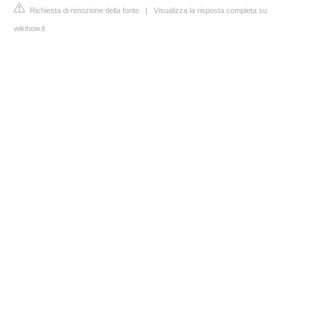
Richiesta di rimozione della fonte
|
Visualizza la risposta completa su
wikihow.it