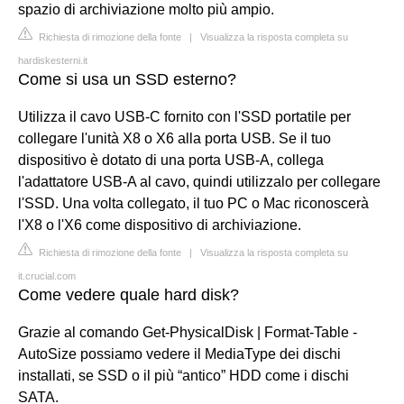
spazio di archiviazione molto più ampio.
Richiesta di rimozione della fonte
|
Visualizza la risposta completa su
hardiskesterni.it
Come si usa un SSD esterno?
Utilizza il cavo USB-C fornito con l'SSD portatile per
collegare l'unità X8 o X6 alla porta USB. Se il tuo
dispositivo è dotato di una porta USB-A, collega
l'adattatore USB-A al cavo, quindi utilizzalo per collegare
l'SSD. Una volta collegato, il tuo PC o Mac riconoscerà
l'X8 o l'X6 come dispositivo di archiviazione.
Richiesta di rimozione della fonte
|
Visualizza la risposta completa su
it.crucial.com
Come vedere quale hard disk?
Grazie al comando Get-PhysicalDisk | Format-Table -
AutoSize possiamo vedere il MediaType dei dischi
installati, se SSD o il più “antico” HDD come i dischi
SATA.