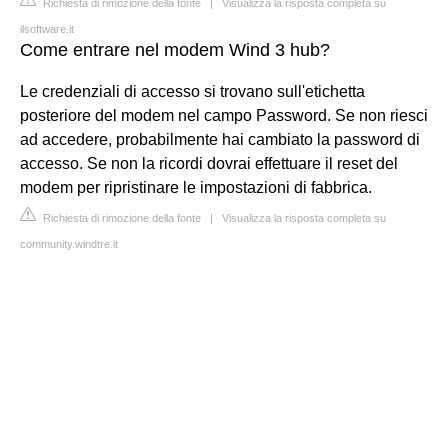
Richiesta di rimozione della fonte
|
Visualizza la risposta completa su
ilsoftware.it
Come entrare nel modem Wind 3 hub?
Le credenziali di accesso si trovano sull'etichetta
posteriore del modem nel campo Password. Se non riesci
ad accedere, probabilmente hai cambiato la password di
accesso. Se non la ricordi dovrai effettuare il reset del
modem per ripristinare le impostazioni di fabbrica.
Richiesta di rimozione della fonte
|
Visualizza la risposta completa su
community.windtre.it