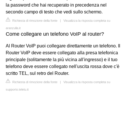
la password che hai recuperato in precedenza nel
secondo campo di testo che vedi sullo schermo.
Richiesta di rimozione della fonte
|
Visualizza la risposta completa su
aranzulla.it
Come collegare un telefono VoIP al router?
Al Router VoIP puoi collegare direttamente un telefono. Il
Router VoIP deve essere collegato alla presa telefonica
principale (solitamente la più vicina all'ingresso) e il tuo
telefono deve essere collegato nell'uscita rossa dove c'è
scritto TEL, sul retro del Router.
Richiesta di rimozione della fonte
|
Visualizza la risposta completa su
supporto.teletu.it