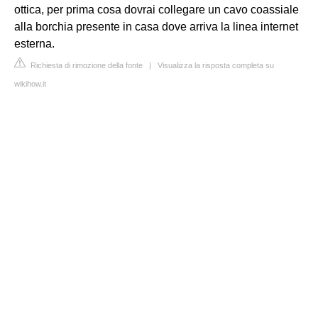
ottica, per prima cosa dovrai collegare un cavo coassiale
alla borchia presente in casa dove arriva la linea internet
esterna.
Richiesta di rimozione della fonte
|
Visualizza la risposta completa su
wikihow.it