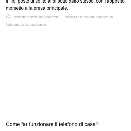
il filo, posto di solito al di sotto dello stesso, con l'apposito
morsetto alla presa principale.
Richiesta di rimozione della fonte
|
Visualizza la risposta completa su
faidatemania.pianetadonna.it
Come far funzionare il telefono di casa?