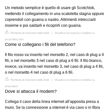
Un metodo semplice è quello di usare gli Scotchlok,
mettendo il collegamento in una scatoletta stagna oppure
coprendoli con guaina o nastro. Altrimenti intrecciarli
insieme e poi saldarli e ricoprirli con guaina.
Richiesta di rimozione della fonte
|
Visualizza la risposta completa su
forum.fibra.click
Come si collegano i fili del telefono?
Il filo rosso va inserito nel morsetto 2, nel caso di plug a 4
fili, o nel morsetto 3 nel caso di plug a 6 fili. Il filo bianco,
invece, va inserito nel morsetto 3, nel caso di plug a 4 fili,
o nel morsetto 4 nel caso di plug a 6 fili.
Richiesta di rimozione della fonte
|
Visualizza la risposta completa su
aranzulla.it
Dove si attacca il modem?
Collega il cavo della linea internet all'apposita presa a
muro. Se la connessione a internet è via cavo o in fibra