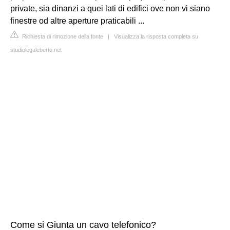
private, sia dinanzi a quei lati di edifici ove non vi siano
finestre od altre aperture praticabili ...
Richiesta di rimozione della fonte
|
Visualizza la risposta completa su
studiolegaleberto.net
Come si Giunta un cavo telefonico?