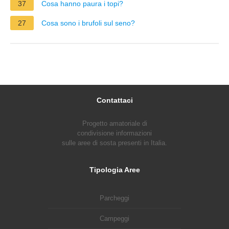
37
Cosa hanno paura i topi?
27
Cosa sono i brufoli sul seno?
Contattaci
Progetto amatoriale di
condivisione informazioni
sulle aree di sosta presenti in Italia.
Tipologia Aree
Parcheggi
Campeggi