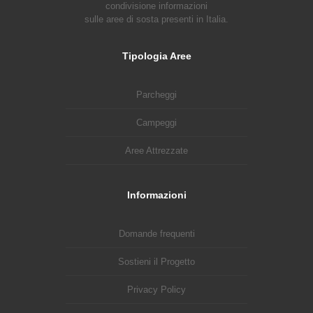
condivisione informazioni
sulle aree di sosta presenti in Italia.
Tipologia Aree
Parcheggi
Campeggi
Aree Attrezzate
Informazioni
Domande frequenti
Sostieni il Progetto
Privacy Policy