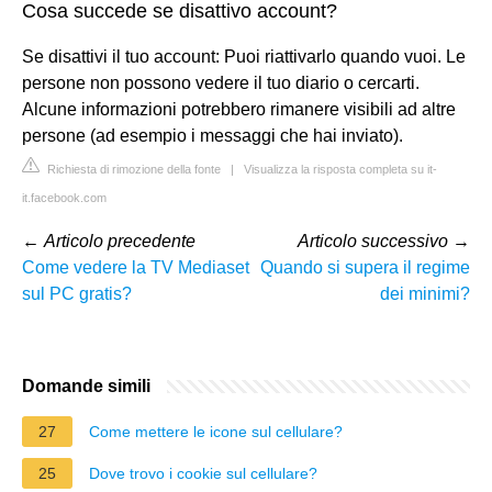
Cosa succede se disattivo account?
Se disattivi il tuo account: Puoi riattivarlo quando vuoi. Le
persone non possono vedere il tuo diario o cercarti.
Alcune informazioni potrebbero rimanere visibili ad altre
persone (ad esempio i messaggi che hai inviato).
Richiesta di rimozione della fonte
|
Visualizza la risposta completa su it-
it.facebook.com
←
Articolo precedente
Articolo successivo
→
Come vedere la TV Mediaset
Quando si supera il regime
sul PC gratis?
dei minimi?
Domande simili
27
Come mettere le icone sul cellulare?
25
Dove trovo i cookie sul cellulare?