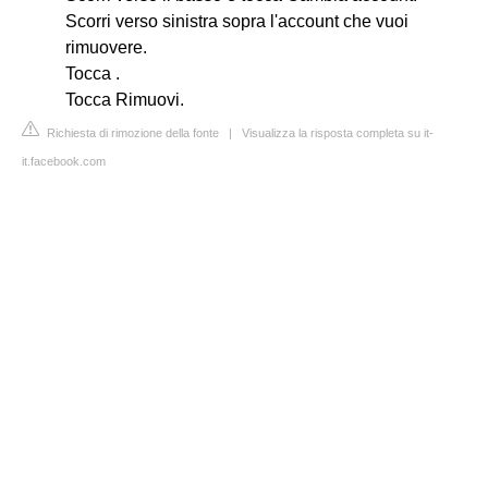
Scorri verso sinistra sopra l'account che vuoi
rimuovere.
Tocca .
Tocca Rimuovi.
Richiesta di rimozione della fonte
|
Visualizza la risposta completa su it-
it.facebook.com