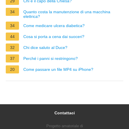
29
Chi è il capo della Chiesa?
34
Quanto costa la manutenzione di una macchina
elettrica?
34
Come medicare ulcera diabetica?
44
Cosa si porta a cena dai suoceri?
32
Chi dice saluto al Duce?
37
Perché i panni si restringono?
20
Come passare un file MP4 su iPhone?
Contattaci
Progetto amatoriale di