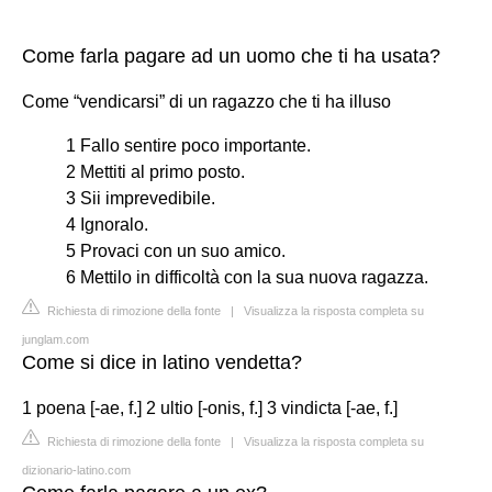
Come farla pagare ad un uomo che ti ha usata?
Come “vendicarsi” di un ragazzo che ti ha illuso
1 Fallo sentire poco importante.
2 Mettiti al primo posto.
3 Sii imprevedibile.
4 Ignoralo.
5 Provaci con un suo amico.
6 Mettilo in difficoltà con la sua nuova ragazza.
Richiesta di rimozione della fonte
|
Visualizza la risposta completa su
junglam.com
Come si dice in latino vendetta?
1 poena [-ae, f.] 2 ultio [-onis, f.] 3 vindicta [-ae, f.]
Richiesta di rimozione della fonte
|
Visualizza la risposta completa su
dizionario-latino.com