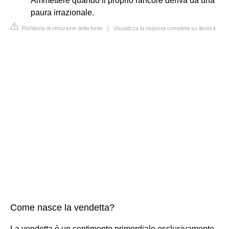
Ammettere quando il proprio rancore deriva da una
paura irrazionale.
Richiesta di rimozione della fonte
|
Visualizza la risposta completa su ilpost.it
Come nasce la vendetta?
La vendetta è un sentimento primordiale esclusivamente