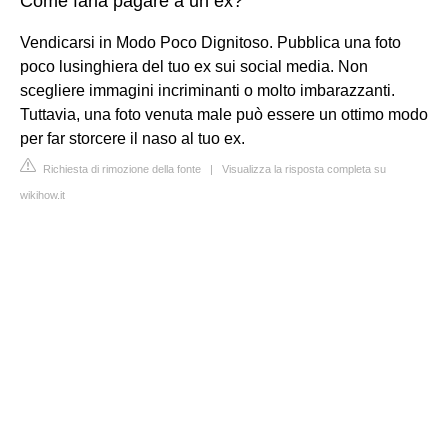
Come farla pagare a un ex?
Vendicarsi in Modo Poco Dignitoso. Pubblica una foto
poco lusinghiera del tuo ex sui social media. Non
scegliere immagini incriminanti o molto imbarazzanti.
Tuttavia, una foto venuta male può essere un ottimo modo
per far storcere il naso al tuo ex.
Richiesta di rimozione della fonte
|
Visualizza la risposta completa su
wikihow.it