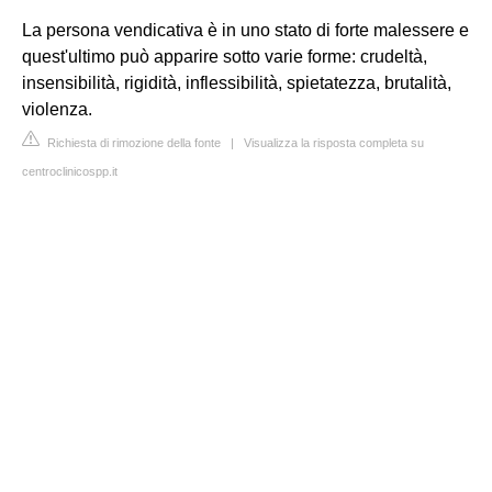
La persona vendicativa è in uno stato di forte malessere e
quest'ultimo può apparire sotto varie forme: crudeltà,
insensibilità, rigidità, inflessibilità, spietatezza, brutalità,
violenza.
Richiesta di rimozione della fonte
|
Visualizza la risposta completa su
centroclinicospp.it