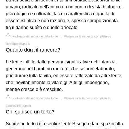
umano, radicato nell'animo da un punto di vista biologico,
psicologico e culturale, la cui caratteristica è quella di
essere istintiva e non razionale, spesso sproporzionata
tra il danno subìto e quello arrecato.
Richiesta di rimozione della fonte
|
Visualizza la risposta completa su
liberoquotidiano.it
Quanto dura il rancore?
Le ferite inflitte dalle persone significative dell'infanzia
generano nel bambino rancore, che se non elaborato,
può durare tutta la vita, ed essere rafforzato da altre ferite,
che inevitabilmente la vita e gli Altri gli impongono,
mentre cresce o è cresciuto.
Richiesta di rimozione della fonte
|
Visualizza la risposta completa su
centroclinicospp.it
Chi subisce un torto?
Subire un torto ci fa sentire feriti. Bisogna dare spazio alla