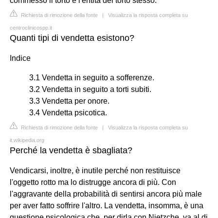
commesso il torto e l'entità del torto stesso.
Richiesta di rimozione della fonte
|
Visualizza la risposta completa su
centroclinicospp.it
Quanti tipi di vendetta esistono?
Indice
3.1 Vendetta in seguito a sofferenze.
3.2 Vendetta in seguito a torti subiti.
3.3 Vendetta per onore.
3.4 Vendetta psicotica.
Richiesta di rimozione della fonte
|
Visualizza la risposta completa su
it.wikipedia.org
Perché la vendetta è sbagliata?
Vendicarsi, inoltre, è inutile perché non restituisce
l'oggetto rotto ma lo distrugge ancora di più. Con
l'aggravante della probabilità di sentirsi ancora più male
per aver fatto soffrire l'altro. La vendetta, insomma, è una
questione psicologica che, per dirla con Nietzche, va al di