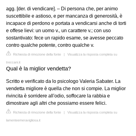
agg. [der. di vendicare]. – Di persona che, per animo
suscettibile e astioso, e per mancanza di generosità, è
incapace di perdono e portata a vendicarsi anche di torti
e offese lievi: un uomo v., un carattere v.; con uso
sostantivato: fece un rapido esame, se avesse peccato
contro qualche potente, contro qualche v.
Richiesta di rimozione della fonte
|
Visualizza la risposta completa su
treccani.it
Qual è la miglior vendetta?
Scritto e verificato da lo psicologo Valeria Sabater. La
vendetta migliore è quella che non si compie. La miglior
rivincita è sorridere all'odio, soffocare la rabbia e
dimostrare agli altri che possiamo essere felici.
Richiesta di rimozione della fonte
|
Visualizza la risposta completa su
lamenteemeravigliosa.it