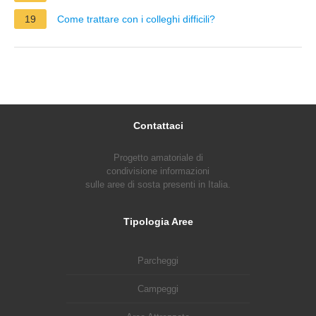
19
Come trattare con i colleghi difficili?
Contattaci
Progetto amatoriale di
condivisione informazioni
sulle aree di sosta presenti in Italia.
Tipologia Aree
Parcheggi
Campeggi