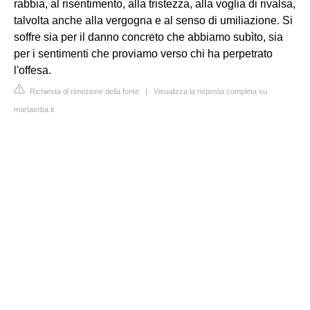
rabbia, al risentimento, alla tristezza, alla voglia di rivalsa,
talvolta anche alla vergogna e al senso di umiliazione. Si
soffre sia per il danno concreto che abbiamo subìto, sia
per i sentimenti che proviamo verso chi ha perpetrato
l'offesa.
Richiesta di rimozione della fonte
|
Visualizza la risposta completa su
martaerba.it