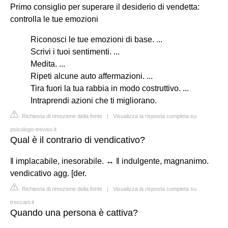
Primo consiglio per superare il desiderio di vendetta:
controlla le tue emozioni
Riconosci le tue emozioni di base. ...
Scrivi i tuoi sentimenti. ...
Medita. ...
Ripeti alcune auto affermazioni. ...
Tira fuori la tua rabbia in modo costruttivo. ...
Intraprendi azioni che ti migliorano.
Richiesta di rimozione della fonte
|
Visualizza la risposta completa su
psicologo-treviso.it
Qual è il contrario di vendicativo?
‖ implacabile, inesorabile. ↔ ‖ indulgente, magnanimo.
vendicativo agg. [der.
Richiesta di rimozione della fonte
|
Visualizza la risposta completa su
treccani.it
Quando una persona è cattiva?