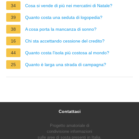
34
Cosa si vende di più nei mercatini di Natale?
39
Quanto costa una seduta di logopedia?
38
A cosa porta la mancanza di sonno?
16
Chi sta accettando cessione del credito?
44
Quanto costa l'isola più costosa al mondo?
25
Quanto è larga una strada di campagna?
Contattaci
Progetto amatoriale di
condivisione informazioni
sulle aree di sosta presenti in Italia.