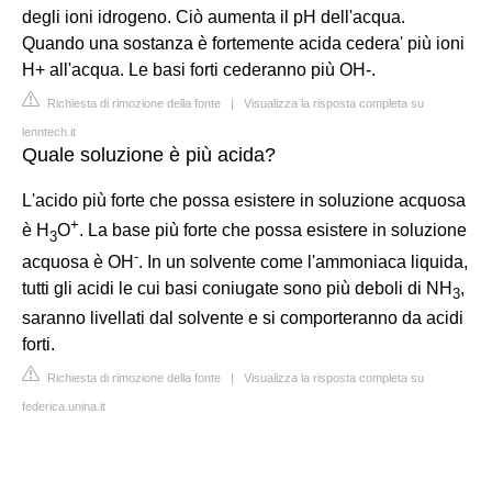
degli ioni idrogeno. Ciò aumenta il pH dell'acqua.
Quando una sostanza è fortemente acida cedera' più ioni
H+ all'acqua. Le basi forti cederanno più OH-.
Richiesta di rimozione della fonte
|
Visualizza la risposta completa su
lenntech.it
Quale soluzione è più acida?
L'acido più forte che possa esistere in soluzione acquosa
+
è H
O
. La base più forte che possa esistere in soluzione
3
-
acquosa è OH
. In un solvente come l'ammoniaca liquida,
tutti gli acidi le cui basi coniugate sono più deboli di NH
,
3
saranno livellati dal solvente e si comporteranno da acidi
forti.
Richiesta di rimozione della fonte
|
Visualizza la risposta completa su
federica.unina.it