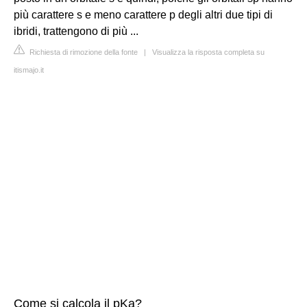
più carattere s e meno carattere p degli altri due tipi di
ibridi, trattengono di più ...
Richiesta di rimozione della fonte
|
Visualizza la risposta completa su
itismajo.it
Come si calcola il pKa?