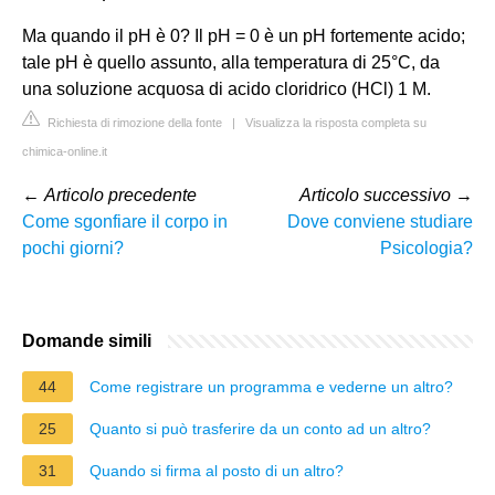
Ma quando il pH è 0? Il pH = 0 è un pH fortemente acido;
tale pH è quello assunto, alla temperatura di 25°C, da
una soluzione acquosa di acido cloridrico (HCl) 1 M.
Richiesta di rimozione della fonte
|
Visualizza la risposta completa su
chimica-online.it
←
Articolo precedente
Articolo successivo
→
Come sgonfiare il corpo in
Dove conviene studiare
pochi giorni?
Psicologia?
Domande simili
44
Come registrare un programma e vederne un altro?
25
Quanto si può trasferire da un conto ad un altro?
31
Quando si firma al posto di un altro?