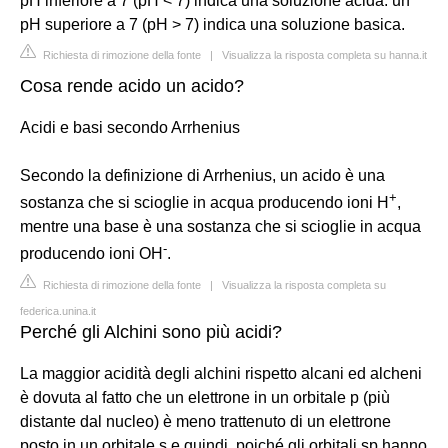
pH inferiore a 7 (pH < 7) indica una soluzione acida. un
pH superiore a 7 (pH > 7) indica una soluzione basica.
Richiesta di rimozione della fonte
|
Visualizza la risposta completa su hanna.it
Cosa rende acido un acido?
Acidi e basi secondo Arrhenius
Secondo la definizione di Arrhenius, un acido è una
+
sostanza che si scioglie in acqua producendo ioni H
,
mentre una base è una sostanza che si scioglie in acqua
-
producendo ioni OH
.
Richiesta di rimozione della fonte
|
Visualizza la risposta completa su
federica.unina.it
Perché gli Alchini sono più acidi?
La maggior acidità degli alchini rispetto alcani ed alcheni
è dovuta al fatto che un elettrone in un orbitale p (più
distante dal nucleo) è meno trattenuto di un elettrone
posto in un orbitale s e quindi, poiché gli orbitali sp hanno