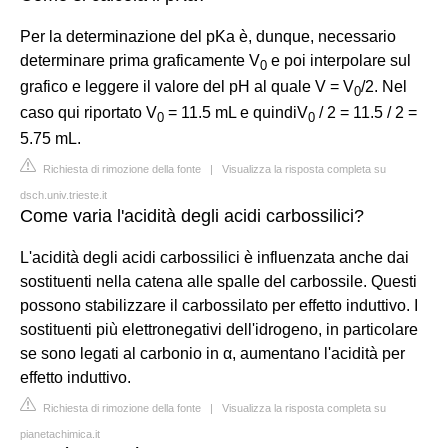
Per la determinazione del pKa è, dunque, necessario
determinare prima graficamente V
e poi interpolare sul
0
grafico e leggere il valore del pH al quale V = V
/2. Nel
0
caso qui riportato V
= 11.5 mL e quindiV
/ 2 = 11.5 / 2 =
0
0
5.75 mL.
Richiesta di rimozione della fonte
|
Visualizza la risposta completa su
dsch.univ.trieste.it
Come varia l'acidità degli acidi carbossilici?
L'acidità degli acidi carbossilici è influenzata anche dai
sostituenti nella catena alle spalle del carbossile. Questi
possono stabilizzare il carbossilato per effetto induttivo. I
sostituenti più elettronegativi dell'idrogeno, in particolare
se sono legati al carbonio in α, aumentano l'acidità per
effetto induttivo.
Richiesta di rimozione della fonte
|
Visualizza la risposta completa su
pianetachimica.it