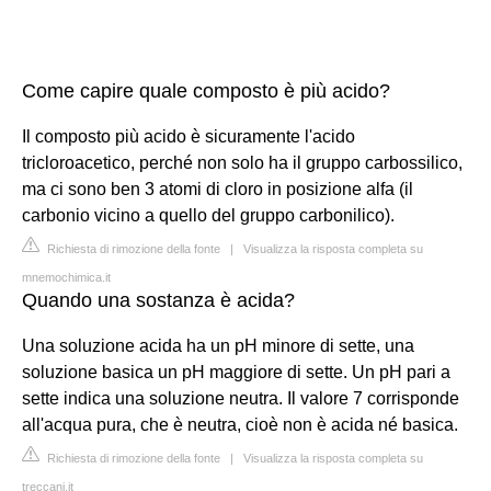
Come capire quale composto è più acido?
Il composto più acido è sicuramente l'acido
tricloroacetico, perché non solo ha il gruppo carbossilico,
ma ci sono ben 3 atomi di cloro in posizione alfa (il
carbonio vicino a quello del gruppo carbonilico).
Richiesta di rimozione della fonte
|
Visualizza la risposta completa su
mnemochimica.it
Quando una sostanza è acida?
Una soluzione acida ha un pH minore di sette, una
soluzione basica un pH maggiore di sette. Un pH pari a
sette indica una soluzione neutra. Il valore 7 corrisponde
all'acqua pura, che è neutra, cioè non è acida né basica.
Richiesta di rimozione della fonte
|
Visualizza la risposta completa su
treccani.it