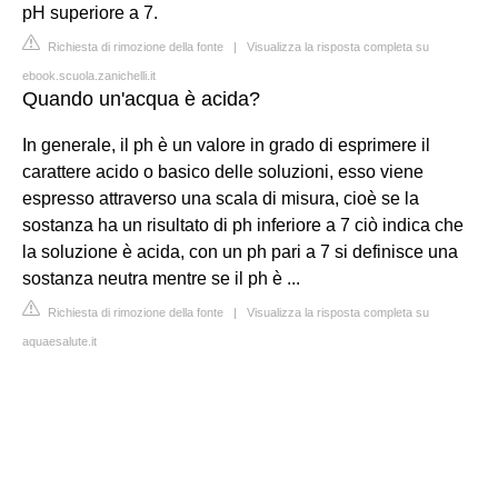
pH superiore a 7.
Richiesta di rimozione della fonte
|
Visualizza la risposta completa su
ebook.scuola.zanichelli.it
Quando un'acqua è acida?
In generale, il ph è un valore in grado di esprimere il
carattere acido o basico delle soluzioni, esso viene
espresso attraverso una scala di misura, cioè se la
sostanza ha un risultato di ph inferiore a 7 ciò indica che
la soluzione è acida, con un ph pari a 7 si definisce una
sostanza neutra mentre se il ph è ...
Richiesta di rimozione della fonte
|
Visualizza la risposta completa su
aquaesalute.it