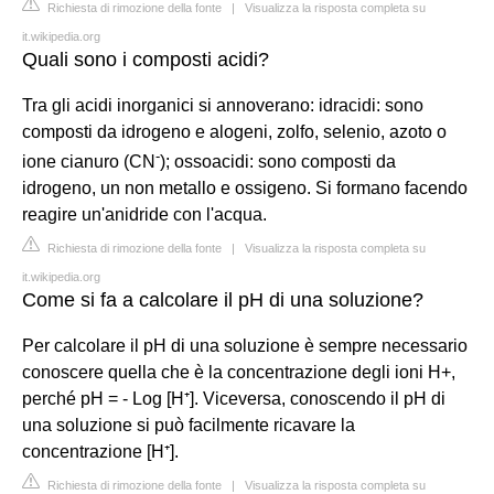
Richiesta di rimozione della fonte
|
Visualizza la risposta completa su
it.wikipedia.org
Quali sono i composti acidi?
Tra gli acidi inorganici si annoverano: idracidi: sono
composti da idrogeno e alogeni, zolfo, selenio, azoto o
-
ione cianuro (CN
); ossoacidi: sono composti da
idrogeno, un non metallo e ossigeno. Si formano facendo
reagire un'anidride con l'acqua.
Richiesta di rimozione della fonte
|
Visualizza la risposta completa su
it.wikipedia.org
Come si fa a calcolare il pH di una soluzione?
Per calcolare il pH di una soluzione è sempre necessario
conoscere quella che è la concentrazione degli ioni H+,
perché pH = - Log [H⁺]. Viceversa, conoscendo il pH di
una soluzione si può facilmente ricavare la
concentrazione [H⁺].
Richiesta di rimozione della fonte
|
Visualizza la risposta completa su