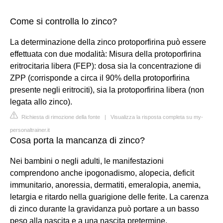
Come si controlla lo zinco?
La determinazione della zinco protoporfirina può essere
effettuata con due modalità: Misura della protoporfirina
eritrocitaria libera (FEP): dosa sia la concentrazione di
ZPP (corrisponde a circa il 90% della protoporfirina
presente negli eritrociti), sia la protoporfirina libera (non
legata allo zinco).
Richiesta di rimozione della fonte
|
Visualizza la risposta completa su my-
personaltrainer.it
Cosa porta la mancanza di zinco?
Nei bambini o negli adulti, le manifestazioni
comprendono anche ipogonadismo, alopecia, deficit
immunitario, anoressia, dermatiti, emeralopia, anemia,
letargia e ritardo nella guarigione delle ferite. La carenza
di zinco durante la gravidanza può portare a un basso
peso alla nascita e a una nascita pretermine.