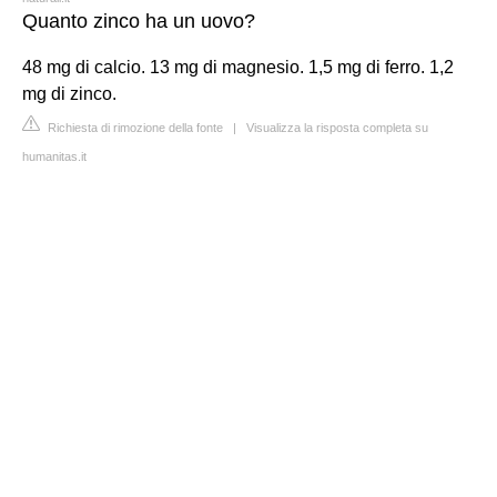
Quanto zinco ha un uovo?
48 mg di calcio. 13 mg di magnesio. 1,5 mg di ferro. 1,2
mg di zinco.
Richiesta di rimozione della fonte
|
Visualizza la risposta completa su
humanitas.it