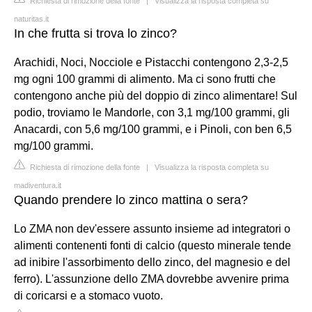
Richiesta di rimozione della fonte
|
Visualizza la risposta completa su
naturitas.it
In che frutta si trova lo zinco?
Arachidi, Noci, Nocciole e Pistacchi contengono 2,3-2,5
mg ogni 100 grammi di alimento. Ma ci sono frutti che
contengono anche più del doppio di zinco alimentare! Sul
podio, troviamo le Mandorle, con 3,1 mg/100 grammi, gli
Anacardi, con 5,6 mg/100 grammi, e i Pinoli, con ben 6,5
mg/100 grammi.
Richiesta di rimozione della fonte
|
Visualizza la risposta completa su
madiventura.it
Quando prendere lo zinco mattina o sera?
Lo ZMA non dev'essere assunto insieme ad integratori o
alimenti contenenti fonti di calcio (questo minerale tende
ad inibire l'assorbimento dello zinco, del magnesio e del
ferro). L'assunzione dello ZMA dovrebbe avvenire prima
di coricarsi e a stomaco vuoto.