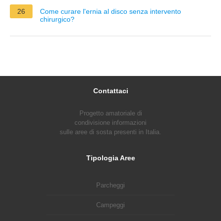
26
Come curare l'ernia al disco senza intervento
chirurgico?
Contattaci
Progetto amatoriale di
condivisione informazioni
sulle aree di sosta presenti in Italia.
Tipologia Aree
Parcheggi
Campeggi