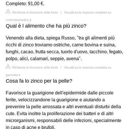
Completo: 91,00 €.
Richiesta di rimozione della fonte
|
Visualizza la risposta completa su
centrobiomedico.it
Qual è l alimento che ha più zinco?
Venendo alla dieta, spiega Russo, "tra gli alimenti più
ricchi di zinco troviamo ostriche, carne bovina e suina,
funghi, cacao, frutta secca, tuorlo d'uovo, tacchino, fegato,
polpo, alici, calamari, seppie, avena".
Richiesta di rimozione della fonte
|
Visualizza la risposta completa su
gazzetta.it
Cosa fa lo zinco per la pelle?
Favorisce la guarigione dell'epidermide dalle piccole
ferite, velocizzandone la guarigione e aiutando a
prevenire la pelle arrossata e altri eventuali disturbi della
cute. Evita inoltre la proliferazione dei batteri e di altri
microrganismi, responsabili delle infezioni, specialmente
in caso di acne e brufoli.