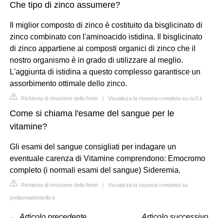
Che tipo di zinco assumere?
Il miglior composto di zinco è costituito da bisglicinato di
zinco combinato con l'aminoacido istidina. Il bisglicinato
di zinco appartiene ai composti organici di zinco che il
nostro organismo è in grado di utilizzare al meglio.
L'aggiunta di istidina a questo complesso garantisce un
assorbimento ottimale dello zinco.
Richiesta di rimozione della fonte
|
Visualizza la risposta completa su nu3.it
Come si chiama l'esame del sangue per le
vitamine?
Gli esami del sangue consigliati per indagare un
eventuale carenza di Vitamine comprendono: Emocromo
completo (i normali esami del sangue) Sideremia.
Richiesta di rimozione della fonte
|
Visualizza la risposta completa su
prelievoadomicilio.it
←
Articolo precedente
Articolo successivo