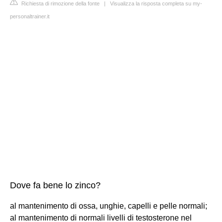
Richiesta di rimozione della fonte
|
Visualizza la risposta completa su my-
personaltrainer.it
Dove fa bene lo zinco?
al mantenimento di ossa, unghie, capelli e pelle normali;
al mantenimento di normali livelli di testosterone nel