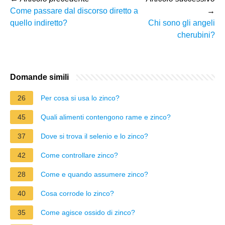
Come passare dal discorso diretto a
→
quello indiretto?
Chi sono gli angeli
cherubini?
Domande simili
26
Per cosa si usa lo zinco?
45
Quali alimenti contengono rame e zinco?
37
Dove si trova il selenio e lo zinco?
42
Come controllare zinco?
28
Come e quando assumere zinco?
40
Cosa corrode lo zinco?
35
Come agisce ossido di zinco?