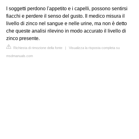
I soggetti perdono l'appetito e i capelli, possono sentirsi
fiacchi e perdere il senso del gusto. Il medico misura il
livello di zinco nel sangue e nelle urine, ma non è detto
che queste analisi rilevino in modo accurato il livello di
zinco presente.
Richiesta di rimozione della fonte
|
Visualizza la risposta completa su
msdmanuals.com