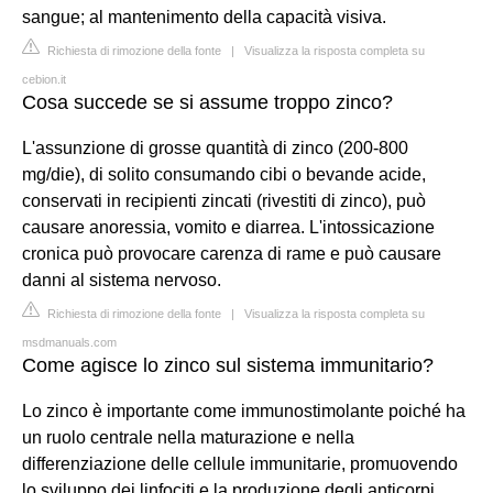
sangue; al mantenimento della capacità visiva.
Richiesta di rimozione della fonte
|
Visualizza la risposta completa su
cebion.it
Cosa succede se si assume troppo zinco?
L'assunzione di grosse quantità di zinco (200-800
mg/die), di solito consumando cibi o bevande acide,
conservati in recipienti zincati (rivestiti di zinco), può
causare anoressia, vomito e diarrea. L'intossicazione
cronica può provocare carenza di rame e può causare
danni al sistema nervoso.
Richiesta di rimozione della fonte
|
Visualizza la risposta completa su
msdmanuals.com
Come agisce lo zinco sul sistema immunitario?
Lo zinco è importante come immunostimolante poiché ha
un ruolo centrale nella maturazione e nella
differenziazione delle cellule immunitarie, promuovendo
lo sviluppo dei linfociti e la produzione degli anticorpi.