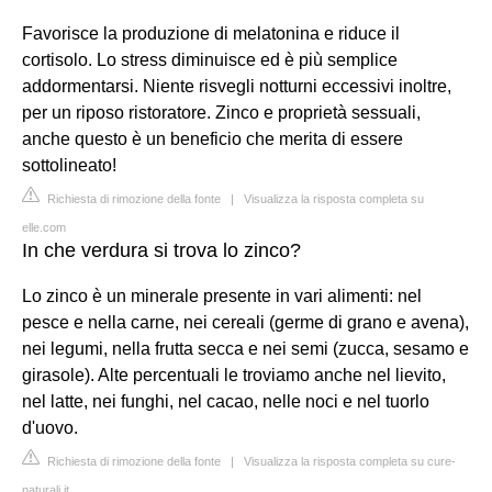
Favorisce la produzione di melatonina e riduce il
cortisolo. Lo stress diminuisce ed è più semplice
addormentarsi. Niente risvegli notturni eccessivi inoltre,
per un riposo ristoratore. Zinco e proprietà sessuali,
anche questo è un beneficio che merita di essere
sottolineato!
Richiesta di rimozione della fonte
|
Visualizza la risposta completa su
elle.com
In che verdura si trova lo zinco?
Lo zinco è un minerale presente in vari alimenti: nel
pesce e nella carne, nei cereali (germe di grano e avena),
nei legumi, nella frutta secca e nei semi (zucca, sesamo e
girasole). Alte percentuali le troviamo anche nel lievito,
nel latte, nei funghi, nel cacao, nelle noci e nel tuorlo
d'uovo.
Richiesta di rimozione della fonte
|
Visualizza la risposta completa su cure-
naturali.it